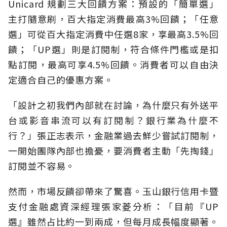
Unicard 規劃三大回饋方案：預設的「簡單選」
主打隨意刷，百大指定消費最高3%回饋；「任意
選」可從百大指定消費中任選8家，享最高3.5%回
饋；「UP選」則是訂閱制，符合條件門檻或是扣
點訂閱，最高可享4.5%回饋。消費者可以自由決
定適合自己的優惠方案。
「設計之初我們內部就在討論，為什麼只有外送平
台或影音串流可以有訂閱制？銀行業為什麼不
行？」張正志表示，金融業過去鮮少嘗試訂閱制，
一開始團隊內部也擔憂，要消費者主動「先掏錢」
訂閱並不容易。
然而，市場反饋卻帶來了驚喜。玉山銀行信用卡暨
支付金融處資深經理張家菱分析：「目前『UP
選』雖然占比約一到兩成，但每月成長幅度顯著。