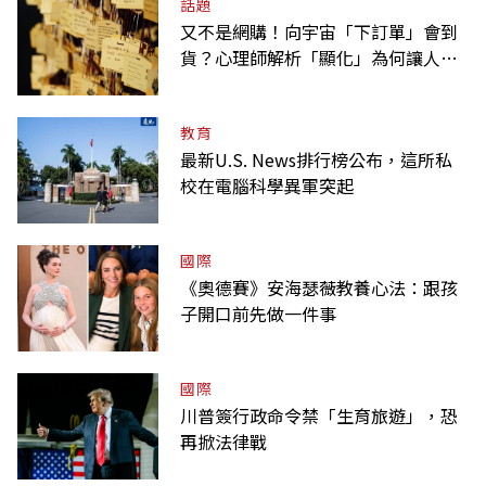
話題
又不是網購！向宇宙「下訂單」會到
貨？心理師解析「顯化」為何讓人無
法自拔
教育
最新U.S. News排行榜公布，這所私
校在電腦科學異軍突起
國際
《奧德賽》安海瑟薇教養心法：跟孩
子開口前先做一件事
國際
川普簽行政命令禁「生育旅遊」，恐
再掀法律戰