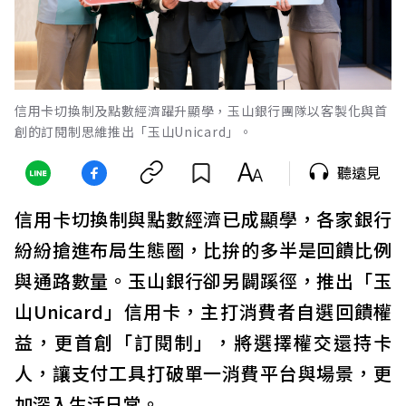
信用卡切換制及點數經濟躍升顯學，玉山銀行團隊以客製化與首
創的訂閱制思維推出「玉山Unicard」。
聽遠見
信用卡切換制與點數經濟已成顯學，各家銀行
紛紛搶進布局生態圈，比拚的多半是回饋比例
與通路數量。玉山銀行卻另闢蹊徑，推出「玉
山Unicard」信用卡，主打消費者自選回饋權
益，更首創「訂閱制」，將選擇權交還持卡
人，讓支付工具打破單一消費平台與場景，更
加深入生活日常。