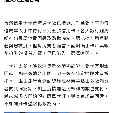
台灣信用卡全台流通卡數已接近六千萬張，平均每
位成年人手中持有三到五張信用卡。各大銀行雖紛
紛推出專屬消費回饋及點數機制，藉此提升用戶黏
著與忠誠度，但對消費者而言，面對滿手卡片與眼
花撩亂的權益方案，早已陷入「選擇疲勞」。
「卡片太多，導致消費者必須熟記哪一張卡有現金
回饋、哪一張適合出國、哪一張在特定通路才有折
扣。」玉山銀行資深副總經理林榮華點出多數消費
者的共同痛點。加上疫情加速民眾轉向數位支付，
越來越多人開始傾向簡單就好，與其追求高回饋，
不如讓刷卡體驗化繁為簡。