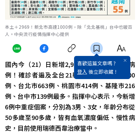
本土＋2969！新北市高達1000例，除「北北基桃」台中也破百
人。中央流行疫情指揮中心提供
喜歡這篇文章嗎 ?
國內今（21）日新增2,969例COVID-19本土病
登入
後立即收藏 !
例！確診者遍及全台21縣市，以新北市1,000
例、台北市663例、桃園市414例、基隆市216
例、台中市139例最多。指揮中心表示，今新增
6例中重症個案，分別為3男、3女，年齡分布從
50多歲至90多歲，皆有血氧濃度偏低、慢性病
史，目前使用瑞德西韋治療當中。