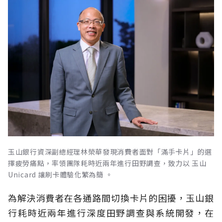
玉山銀行資深副總經理林榮華發現消費者面對「滿手卡片」的選
擇疲勞痛點，率領團隊耗時近兩年進行田野調查，致力以 玉山
Unicard 讓刷卡體驗化繁為簡 。
為解決消費者在各通路間切換卡片的困擾，玉山銀
行耗時近兩年進行深度田野調查與系統開發，在