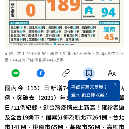
足跡／本土744例創史上新高！新北264人最多，新增3名中症個
案。中央流行疫情指揮中心提供
喜歡這篇文章嗎 ?
國內今（13）日新增744例COVID-19本土病
登入
後立即收藏 !
例，突破去（2021）年5月22日三級警戒時單
日721例紀錄，創台灣疫情史上新高！確診者遍
及全台19縣市，個案分佈為新北市264例、台北
市141例、桃園市65例、基隆市56例、高雄市