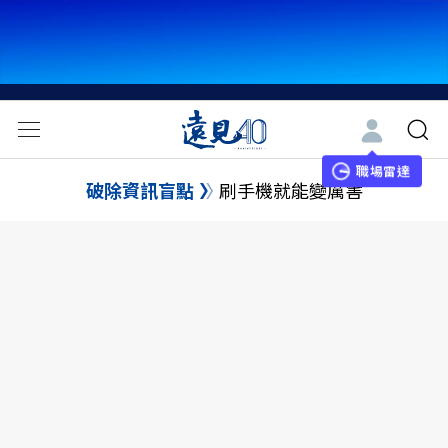
職場雷達
破除資訊盲點
刷手機就能變厲害