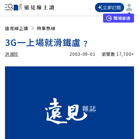
立即訂閱
職場雷達
遠見線上讀
時事熱線
3G一上場就滑鐵盧﹖
洪淑珍
2003-09-01
瀏覽數
17,700+
加入追蹤
洪淑珍