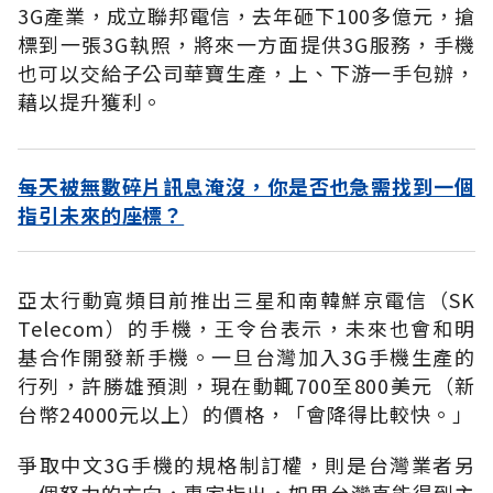
3G產業，成立聯邦電信，去年砸下100多億元，搶
標到一張3G執照，將來一方面提供3G服務，手機
也可以交給子公司華寶生產，上、下游一手包辦，
藉以提升獲利。
每天被無數碎片訊息淹沒，你是否也急需找到一個
指引未來的座標？
亞太行動寬頻目前推出三星和南韓鮮京電信（SK
Telecom）的手機，王令台表示，未來也會和明
基合作開發新手機。一旦台灣加入3G手機生產的
行列，許勝雄預測，現在動輒700至800美元（新
台幣24000元以上）的價格，「會降得比較快。」
爭取中文3G手機的規格制訂權，則是台灣業者另
一個努力的方向，專家指出，如果台灣真能得到主