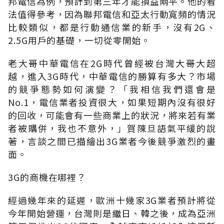
邦電信為例，預計到第三年才能損益兩平。他的看
法值得參考，因為聯邦電信和亞太行動寬頻的情況
比較類似，都是行動通信業的新手，沒有2G、
2.5G用戶的基礎，一切從零開始。
老大哥中華電信在2G時代曾經被台灣大哥大超
越，進入3G時代，中華電信的勝算有多大？市場
的競爭態勢如何演變？「我相信我們還會是
No.1，電信業者投資很大，如果短期內沒有很好
的回收，可能會有一些商業上的狀況，將來若有業
者被購併，我也不意外，」賀陳旦語氣平緩的說
著，言談之間已描繪出3G業者今後競爭激烈的畫
面。
3G的商機在哪裡？
經過幾年來的延遲，歐洲十幾家3G業者預計將從
今年開始營運，台灣則是繼日、韓之後，成為亞洲