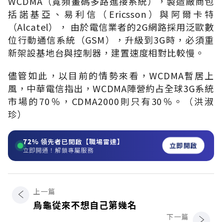
WCDMA（寬頻畫碼多路進接系統），製造廠商包
括諾基亞、易利信（Ericsson）與阿爾卡特
（Alcatel）， 由於電信業者的2G網路採用泛歐數
位行動通信系統（GSM），升級到3G時，必須重
新架設基地台與控制器，建置速度相對比較慢。
儘管如此，以目前的情勢來看，WCDMA暫居上
風，中華電信指出，WCDMA陣營約占全球3G系統
市場的70％，CDMA2000則只有30％。（洪淑
珍）
72%
領先者已開啟【職場雷達】
立即開啟
立即開通！解鎖專屬服務
上一篇
烏龜從來不想自己第幾名
下一篇