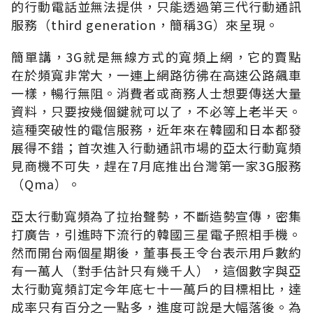
的行動電話並無法提供，只能透過第三代行動通訊
服務（third generation，簡稱3G）來呈現。
簡單講，3G就是無線方式的寬頻上網，它的賣點
在於頻寬非常大，一連上網路彷彿在高速公路飆車
一樣，暢行無阻。消費者或商務人士想要傳送大量
資料，只要按幾個鍵就可以了，不必等上老半天。
這種突破性的電信服務，近年來在韓國和日本都發
展得不錯；首次進入行動通訊市場的亞太行動寬頻
見商機不可失，趕在7月底推出台灣第一家3G服務
（Qma）。
亞太行動寬頻為了拉抬聲勢，不斷造勢宣傳，密集
打廣告，引進時下流行的韓國三星電子照相手機。
然而開台兩個星期後，董事長王令台表示用戶數約
有一萬人（對手估計只有幾千人），這個數字與亞
太行動寬頻訂定今年底七十一萬戶的目標相比，達
成率只有百分之一點多，進度可說是大幅落後。為