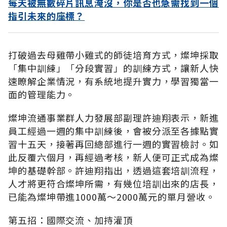
每天被無數碎片訊息淹沒，你是否也急需找到一個
指引未來的座標？
打破過去母雞帶小雞式的師徒培育方式，燦坤採取
「集中訓練」「分段實習」的訓練方式，讓新人快
速瞭解企業情況，有系統地提升實力，學習獨當一
面的管理能力。
燦坤流通事業群人力發展部副理許迪翔表示，新進
員工經過一週的集中訓練後，會被分派至各據點實
習十五天，接著再回總部進行一週的實習檢討。如
此反覆六個月，再經過考核，新人便可正式成為燦
坤的基礎幹部。許迪翔指出，透過這套培訓流程，
人才將更符合燦坤所需，有幾位培訓出來的店長，
已能為燦坤帶進1000萬～2000萬元的單月營收。
第五招：國際交流、加持灌頂