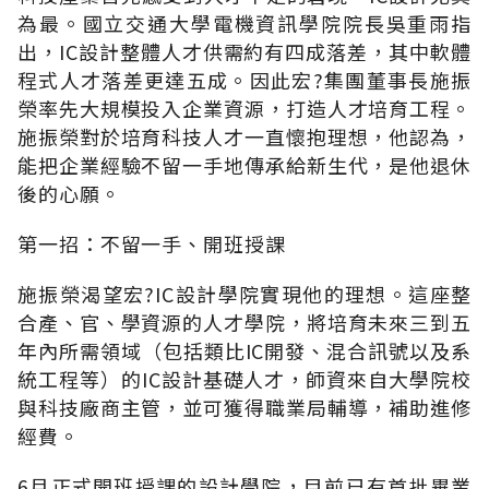
為最。國立交通大學電機資訊學院院長吳重雨指
出，IC設計整體人才供需約有四成落差，其中軟體
程式人才落差更達五成。因此宏?集團董事長施振
榮率先大規模投入企業資源，打造人才培育工程。
施振榮對於培育科技人才一直懷抱理想，他認為，
能把企業經驗不留一手地傳承給新生代，是他退休
後的心願。
第一招：不留一手、開班授課
施振榮渴望宏?IC設計學院實現他的理想。這座整
合產、官、學資源的人才學院，將培育未來三到五
年內所需領域（包括類比IC開發、混合訊號以及系
統工程等）的IC設計基礎人才，師資來自大學院校
與科技廠商主管，並可獲得職業局輔導，補助進修
經費。
6月正式開班授課的設計學院，目前已有首批畢業