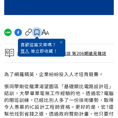
喜歡這篇文章嗎 ?
登入
後立即收藏 !
本文出自 2003 / 8月號雜誌 第206期遠見雜誌
為了網羅精英，企業紛紛投入人才培育競賽。
張同學剛從龍潭渴望園區「基礎類比電路設計班」
結訓，大學畢業毫無工作經驗的他，透過宏?電腦
的開班訓練，已經比別人多了一份技術優勢，取得
令人羨慕的IC設計工程師資格。更好的是，宏?還
幫他找到省錢之道，透過政府贊助計畫，他只要付