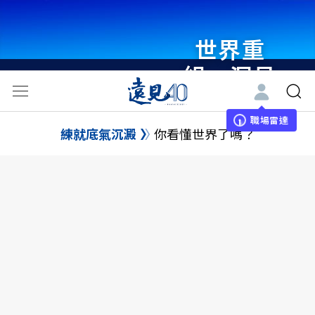
世界重
組・洞見
未來 與
世界領袖
職場雷達
練就底氣沉澱
你看懂世界了嗎？
同行