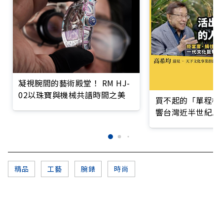
凝視腕間的藝術殿堂！ RM HJ-
02以珠寶與機械共譜時間之美
買不起的「單程機
響台灣近半世紀思
精品
工藝
腕錶
時尚