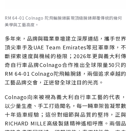
RM 64-01 Colnago 陀飛輪腕錶展現頂級腕錶顛覆傳統的幾何
美學與工藝高度。
多年來，品牌與職業車壇建立深厚連結，攜手世界
頂尖車手及UAE Team Emirates等冠軍車隊，不
斷探索速度與機械的極限；2026年更與義大利傳
奇自行車品牌Colnago合作推出全球限量50只的
RM 64-01 Colnago陀飛輪腕錶，兩個追求卓越的
工藝品牌交會，正迸發全球注目的光亮。
Colnago向來被視為義大利自行車工藝的代表，
以少量生產、手工打造聞名，每一輛車架皆凝聚數
十年造車經驗；這份對細節與品質的堅持，正與
RICHARD MILLE高級製錶精神遙相呼應。兩個品