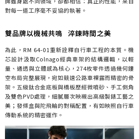
牌雖身處不同領域，卻都相信：真正的性能，來自
對每一道工序毫不妥協的執著。
雙品牌以機械共鳴 淬鍊時間之美
為此，RM 64-01重新詮釋自行車工程的本質。機
芯設計汲取Colnago經典車架的結構邏輯，以輕
量、通透與立體感為核心，274枚零件透過幾何鏤
空布局完整展現，宛如競速公路車裸露而精密的骨
架。五級鈦合金底板與橋板歷經微噴砂、手工倒角
及雙色PVD處理，細膩層次映襯出高級製錶工藝之
美；發條盒與陀飛輪的對稱配置，有如映照自行車
傳動系統的精密運作。