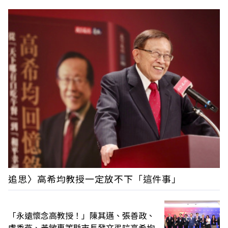
追思〉高希均教授一定放不下「這件事」
「永遠懷念高教授！」陳其邁、張善政、
盧秀燕、黃敏惠等縣市長發文弔唁高希均