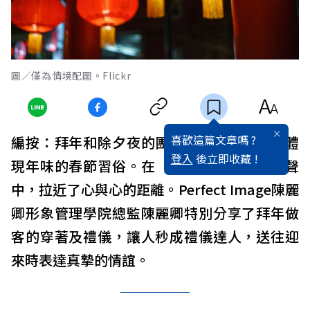
圖／僅為情境配圖。Flickr
喜歡這篇文章嗎 ?
編按：拜年和除夕夜的團圓飯一樣，是最能體
登入
後立即收藏 !
現年味的春節習俗。在「恭喜發財」的祝賀聲
中，拉近了心與心的距離。Perfect Image陳麗
卿形象管理學院總監陳麗卿特別分享了拜年做
客的穿著及禮儀，讓人秒成禮儀達人，送往迎
來時表達真摯的情誼。