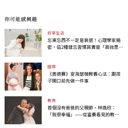
你可能感興趣
好享生活
忘東忘西不一定是衰退！心理學家揭
密，這2種健忘習慣其實是「高效思
考」的表現
國際
《奧德賽》安海瑟薇教養心法：跟孩
子開口前先做一件事
教育
首個沒有爸爸的父親節，林逸欣：
「我很幸福」——從富養看見的教養
課