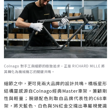
Colnago 對手工與細節的極致追求，正是 RICHARD MILLE 將
其轉化為機械機芯的關鍵共鳴。
細節之中，更可見兩大品牌的設計共鳴。橋板星形
結構靈感源自Colnago經典Master車架，兼顧剛
性與輕量；腕錶配色則取自品牌代表性的C68車
架，將天藍色、白色與5N紅金交織出專屬視覺識