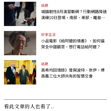
話題
城鎮韌性8月演習斷網？行動網路降速
演練10日登場，南部、東部、離島為
何不用？
好享生活
小品電影《給阿嬤的情書》，如何逼
哭全中國觀眾，想打電話給阿嬤？
話題
高希均回憶錄》曾與波特、奈伊、傅
高義三位大師共有的智慧交會
看此文章的人也看了..