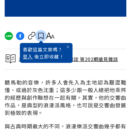
喜歡這篇文章嗎 ?
登入
後立即收藏 !
本文出自 2003 / 4月號雜誌 第202期遠見雜誌
聽馬勒的音樂，許多人會先入為主地認為艱澀難
懂、或過於灰色沈重；這多少跟一般人總把他乖舛
的經歷與創作聯想在一起有關。其實，他的交響曲
作品，是典型的浪漫派風格，也可說是交響曲發展
到極致的表現。
與古典時期最大的不同，浪漫樂派交響曲幾乎都有