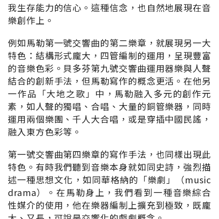
我生存能力的信心。這種信念，也自然地展現在音
樂創作上。
例如馬勒第一號交響曲的第二樂章，就展現另一大
特色：結構形式龐大，四管編制的運用，呈現豐富
的音樂色彩。貝多芬第九號交響曲運用器樂與人聲
結合的創新手法，但馬勒寫作的概念更活。在他另
一作品「大地之歌」中，馬勒融入多元的創作元
素，如人聲的獨唱、合唱、大量的銅管樂器，同時
運用兩個樂團、千人大合唱，或是穿插中國民謠，
融入東方色彩等。
第一號交響曲第四樂章的寫作手法，也同樣出現此
特色。有時我們聽到音樂本身就如同史詩，強烈描
述一種思想文化，如同華格納的「樂劇」（music
drama）。在馬勒身上，我們看到一種音樂綜合
性媒介的使用，他在樂器編制上擴充到極致，既龐
大、又長，可說是交響化的戲劇概念。