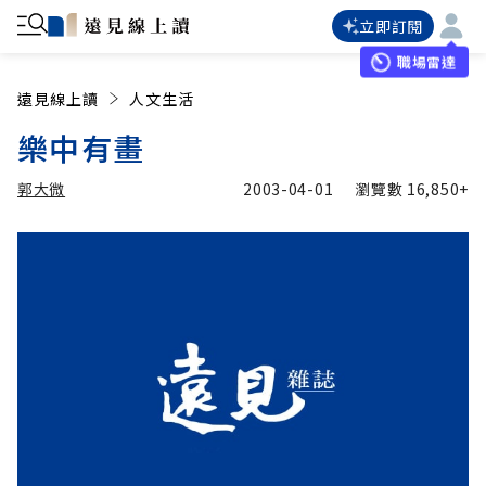
立即訂閱
職場雷達
遠見線上讀
人文生活
樂中有畫
郭大微
2003-04-01
瀏覽數
16,850+
加入追蹤
郭大微