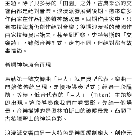
主題。除了貝多芬的「田園」之外，古典樂派的交
響曲都是絕對音樂。浪漫派發展到後期，愈來愈多
作曲家在作品裡摻雜神話故事。同期作曲家中，只
有布拉姆斯仍創作絕對音樂；後期浪漫派的俄國作
曲家拉赫曼尼諾夫，甚至到理察‧史特勞斯的「交
響詩」，雖然音樂型式、走向不同，但絕對都有故
事情節。
希臘神話原音再現
馬勒第一號交響曲「巨人」就是典型代表。樂曲一
開始依傳統呈現，是慢板導奏型式；經過一段醞
釀、等待，低音代表的「巨人」（Titan）主題旋
即出現。這段導奏像我們在看電影，先給一個場
景，音樂描述的是奧林帕斯山的破曉景象，凸顯了
古希臘聖山的神話色彩。
浪漫派交響曲另一大特色是樂團編制龐大、創作元