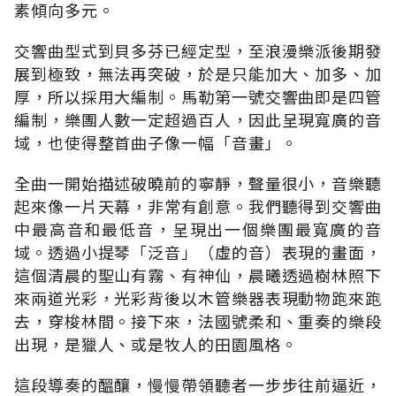
素傾向多元。
交響曲型式到貝多芬已經定型，至浪漫樂派後期發
展到極致，無法再突破，於是只能加大、加多、加
厚，所以採用大編制。馬勒第一號交響曲即是四管
編制，樂團人數一定超過百人，因此呈現寬廣的音
域，也使得整首曲子像一幅「音畫」。
全曲一開始描述破曉前的寧靜，聲量很小，音樂聽
起來像一片天幕，非常有創意。我們聽得到交響曲
中最高音和最低音，呈現出一個樂團最寬廣的音
域。透過小提琴「泛音」（虛的音）表現的畫面，
這個清晨的聖山有霧、有神仙，晨曦透過樹林照下
來兩道光彩，光彩背後以木管樂器表現動物跑來跑
去，穿梭林間。接下來，法國號柔和、重奏的樂段
出現，是獵人、或是牧人的田園風格。
這段導奏的醞釀，慢慢帶領聽者一步步往前逼近，