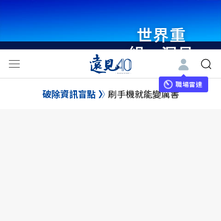
世界重
組・洞見
未來 與
世界領袖
職場雷達
破除資訊盲點
刷手機就能變厲害
同行