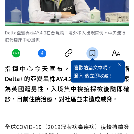
Delta亞變異株AY.4.2在台現蹤！境外移入出現首例。中央流行
疫情指揮中心提供
喜歡這篇文章嗎 ?
指揮中心今天宣布，國內出現首例俗稱
登入
後立即收藏 !
Delta+的亞變異株AY.4.2境外移入病例，個案
為英國籍男性，入境集中檢疫採檢後隨即確
診，目前住院治療，對社區並未造成威脅。
全球COVID-19（2019冠狀病毒疾病）疫情持續發