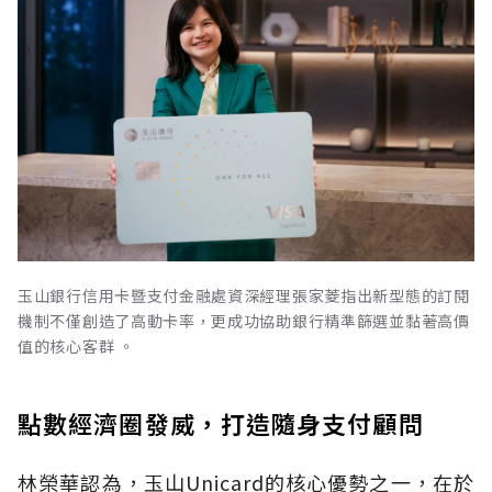
玉山銀行信用卡暨支付金融處資深經理張家菱指出新型態的訂閱
機制不僅創造了高動卡率，更成功協助銀行精準篩選並黏著高價
值的核心客群 。
點數經濟圈發威，打造隨身支付顧問
林榮華認為，玉山Unicard的核心優勢之一，在於