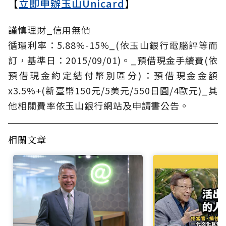
【
立即申辦玉山Unicard
】
謹慎理財_信用無價
循環利率：5.88%-15%_(依玉山銀行電腦評等而
訂，基準日：2015/09/01)。_預借現金手續費(依
預借現金約定結付幣別區分)：預借現金金額
x3.5%+(新臺幣150元/5美元/550日圓/4歐元)_其
他相關費率依玉山銀行網站及申請書公告。
相關文章