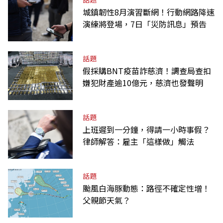
城鎮韌性8月演習斷網！行動網路降速
演練將登場，7日「災防訊息」預告
話題
假採購BNT疫苗詐慈濟！調查局查扣
嫌犯財產逾10億元，慈濟也發聲明
話題
上班遲到一分鐘，得請一小時事假？
律師解答：雇主「這樣做」觸法
話題
颱風白海豚動態：路徑不確定性增！
父親節天氣？