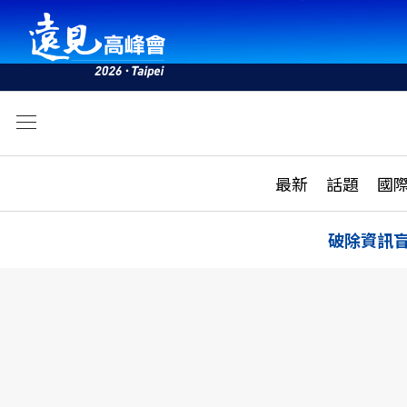
文
最新
最新
話題
國
雜誌目錄
活動
話題
AI
破除資訊
學堂
專題報導
科技
教育
遠見ON AIR
影音
合作