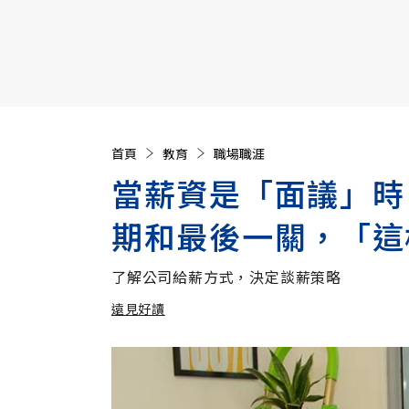
【遠見40週年慶】訂《遠見》贈實用家電3選1+暢銷好
首頁
教育
職場職涯
當薪資是「面議」時
期和最後一關，「這
了解公司給薪方式，決定談薪策略
遠見好讀
加入追蹤
遠見好讀