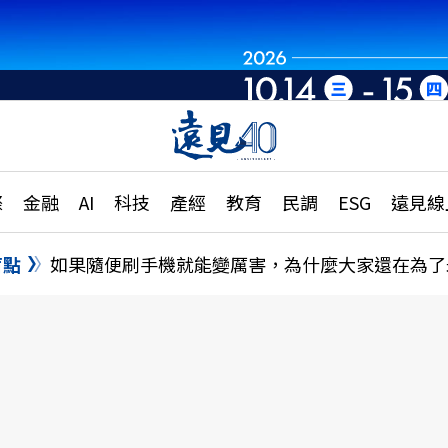
章
特輯
文章
大學升學、職涯攻略
遠
際
金融
AI
科技
產經
教育
民調
ESG
遠見線
國際
更
縣市施政調查全解析
金融
單
民調
盲點
如果隨便刷手機就能變厲害，為什麼大家還在為了
產經
電
好享生活
獨
專欄