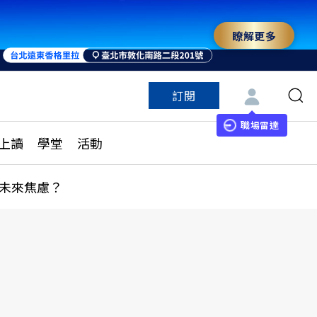
瞭解更多
訂閱
特色頻道
訂閱
見線上讀
ESG遠見
職場雷達
上讀
學堂
活動
多訂閱方案
城市學
刊購買
健康遠見
未來焦慮？
子報訂閱
華人精英論壇
享知識包
領導影響力學院