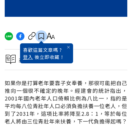
喜歡這篇文章嗎 ?
登入
後立即收藏 !
本文出自2004理財特刊
如果你是打算老年要靠子女奉養，那很可能把自己
推向一個很不確定的晚年。經建會的統計指出，
2001年國內老年人口倚賴比例為八比一，指的是
平均每八位青壯年人口必須負擔扶養一位老人，但
到了2031年，這項比率將降至2.8：1，等於每位
老人將由三位青壯年來扶養，下一代負擔得起嗎？