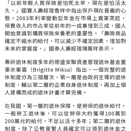
「以前年輕人買保險是怕死太早，現在是怕活太
久，」國寶人壽經理魯祥中指出保戶現在普遍的心
態。2003年利率變動型年金在市場上異軍突起，
保費收入的市占率從前年的一成暴增到三成，國人
開始意識到購買保險來養老的重要性。「壽險商品
確定不縮水的給付，可以減少不確定因素，增加對
未來的掌握度，」國泰人壽經理陳萬祥表示。
專研退休制度多年的德盛安聯資產管理退休基金董
事米畢嘉（Brigitte Miksa）指出，一個完整的退
休制度分為三個層次，第一層是由政府主導的退休
制度，輔以第二層的企業自身退休制度，再加上個
人建構而成的退休計畫才算完備。
在我國，第一層的退休保障，是勞保的退休給付，
一般勞工退休後，可以從勞保大約獲得100萬到
200萬元的給付，不足以活十多年；第二層的退休
制度，除了公教軍警人員確定可以領到退休金之