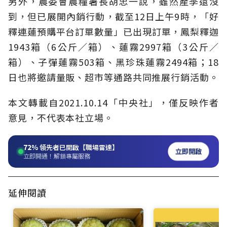
另外，農委會農糧署長胡忠一說，雖然產季還沒
到，但已展開內銷行動，截至12日上午9時，「好
釋連蓮預購平台訂單數量」已出現訂單，鳳梨釋迦
1943箱（6公斤／箱）、蓮霧2997箱（3公斤／
箱）、子彈蓮霧503箱、黑珍珠蓮霧2494箱；18
日也將邀請量販、超市等通路共同推展行銷活動。
本文轉載自2021.10.14「中央社」，僅反映作者
意見，不代表本社立場。
72%
領先者已開啟【職場雷達】
立即開啟
立即開通！解鎖專屬服務
延伸閱讀