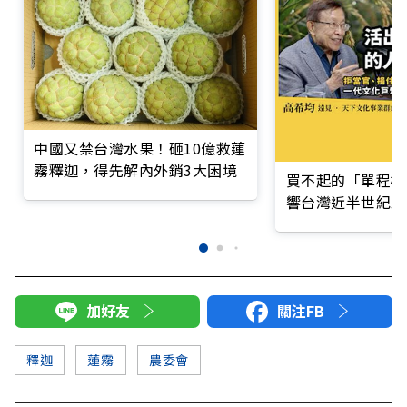
中國又禁台灣水果！砸10億救蓮
霧釋迦，得先解內外銷3大困境
買不起的「單程機
響台灣近半世紀思
加好友
關注FB
釋迦
蓮霧
農委會