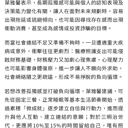
葉雅馨表示，長期孤獨感可能與個人的認知表現及
決策能力變化有關，讓人在面對未來規劃時，容易
出現拖延或逃避傾向，也可能因尋找存在感而出現
衝動消費，甚至成為感情或投資詐騙的目標。
而當社會連結不足又準備不夠時，一旦遭遇重大疾
病或意外，衝擊往往更劇烈：醫療照護支出可能侵
蝕財務基礎，財務壓力又加劇心理焦慮，心理壓力
也可能影響身體復原，進一步讓人不願向外求助，
社會網絡隨之更疏遠，形成不易掙脫的負向循環。
若想改善孤獨感並打破負向循環，葉雅馨建議，可
先從固定三餐、正常睡眠等基本生活節奏開始，透
過累積「微成就」逐步建立自信與行動力，進而提
升與他人互動、建立連結的意願；對於三明治世
代，更應將10%至15%的時間留給自己，唯有照