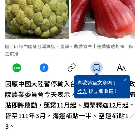
圖／因應中國禁台灣釋迦、蓮霧，農委會祭出運費補貼對策。陳
之俊攝
喜歡這篇文章嗎 ?
因應中國大陸暫停輸入台灣釋迦、蓮霧，行政
登入
後立即收藏 !
院農業委員會今天表示，外銷獎勵有關運費補
貼即將啟動，蓮霧11月起、鳳梨釋迦12月起，
皆至111年3月，海運補貼一半、空運補貼1／
3。