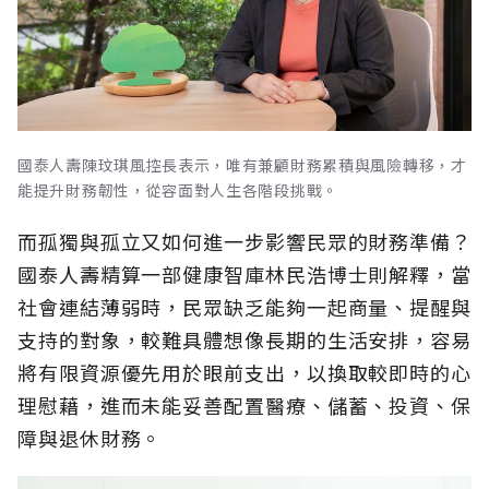
國泰人壽陳玟琪風控長表示，唯有兼顧財務累積與風險轉移，才
能提升財務韌性，從容面對人生各階段挑戰。
而孤獨與孤立又如何進一步影響民眾的財務準備？
國泰人壽精算一部健康智庫林民浩博士則解釋，當
社會連結薄弱時，民眾缺乏能夠一起商量、提醒與
支持的對象，較難具體想像長期的生活安排，容易
將有限資源優先用於眼前支出，以換取較即時的心
理慰藉，進而未能妥善配置醫療、儲蓄、投資、保
障與退休財務。