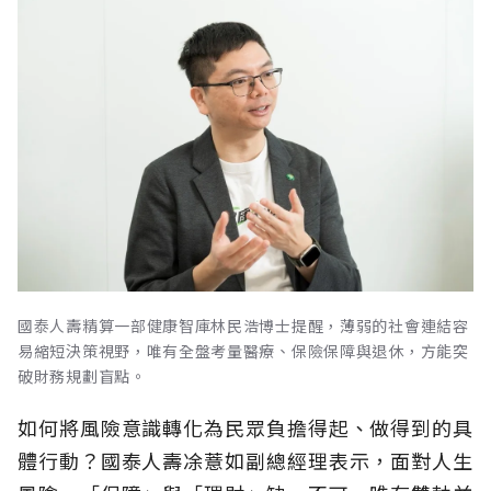
國泰人壽精算一部健康智庫林民浩博士提醒，薄弱的社會連結容
易縮短決策視野，唯有全盤考量醫療、保險保障與退休，方能突
破財務規劃盲點。
如何將風險意識轉化為民眾負擔得起、做得到的具
體行動？國泰人壽凃薏如副總經理表示，面對人生