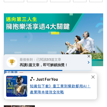
×
最後衝刺：已閱讀2/3篇文章
再讀1篇文章，即可解鎖抽獎！
數位專題
邁向第三人生 擁抱樂活享退4大關鍵
Just For You
知識包下載》重工業到餐飲都用AI！
產業降本增效全攻略
你可能感興趣