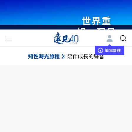
世界重
組・洞見
未來 與
世界領袖
職場雷達
知性時光旅程
陪伴成長的聲音
同行