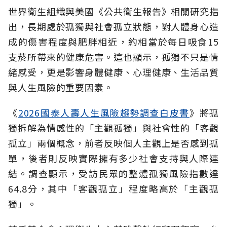
世界衛生組織與美國《公共衛生報告》相關研究指
出，長期處於孤獨與社會孤立
狀態，對人體身心造
成的傷害程度與肥胖相近，約相當於每日吸食15
支菸所帶來的健康危害。這也顯示，孤獨不只是情
緒感受，更是影響身體健康、心理健康、生活品質
與人生風險的重要因素。
《
2026國泰人壽人生風險趨勢調查白皮書
》將孤
獨拆解為情感性的「主觀孤獨」與社會性的「客觀
孤立」兩個概念，前者反映個人主觀上是否感到孤
單，後者則反映實際擁有多少社會支持與人際連
結。調查顯示，受訪民眾的整體孤獨風險指數達
64.8分，其中「客觀孤立」程度略高於「主觀孤
獨」。