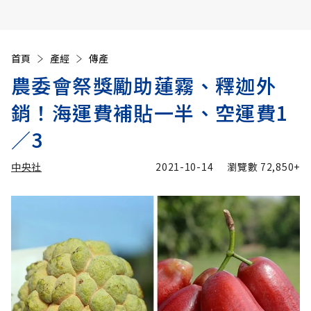
首頁
產經
傳產
農委會祭獎勵助蓮霧、釋迦外
銷！海運費補貼一半、空運費1
／3
中央社
2021-10-14
瀏覽數
72,850+