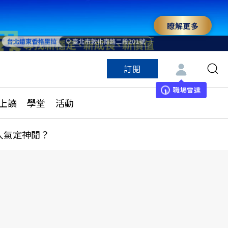
瞭解更多
訂閱
特色頻道
訂閱
見線上讀
ESG遠見
職場雷達
上讀
學堂
活動
多訂閱方案
城市學
刊購買
健康遠見
人氣定神閒？
子報訂閱
華人精英論壇
享知識包
領導影響力學院