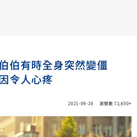
書6選3 特價 3,980 元
伯伯有時全身突然變僵
因令人心疼
2021-09-20
瀏覽數
72,650+