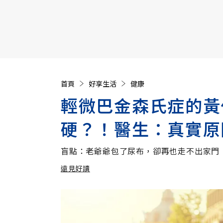
【遠見40週年慶】訂《遠見》贈實用家電3選1+暢銷好
首頁
好享生活
健康
輕微巴金森氏症的黃
硬？！醫生：真實原
盲點：老爺爺包了尿布，卻再也走不出家門
遠見好讀
加入追蹤
遠見好讀