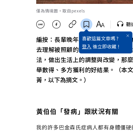
僅為情境圖。取自pexels
聽
喜歡這篇文章嗎 ?
編按：長輩晚年的照顧問題不只藥
登入
後立即收藏 !
去理解被照顧的長輩，根據他的個
法，做出生活上的調整與改變，那
舉數得、多方獲利的好結果。（本
菁，以下為摘文。）
黃伯伯「發病」跟狀況有關
我的許多巴金森氏症病人都有身體僵硬