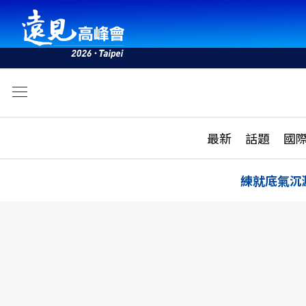
文
最新
最新
話題
國
雜誌目錄
活動
話題
AI
練就底氣沉
學堂
專題報導
科技
教育
遠見ON AIR
影音
合作