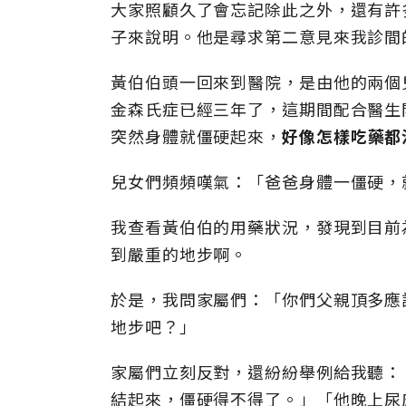
大家照顧久了會忘記除此之外，還有許
子來說明。他是尋求第二意見來我診間
黃伯伯頭一回來到醫院，是由他的兩個
金森氏症已經三年了，這期間配合醫生
突然身體就僵硬起來，
好像怎樣吃藥都
兒女們頻頻嘆氣：「爸爸身體一僵硬，
我查看黃伯伯的用藥狀況，發現到目前
到嚴重的地步啊。
於是，我問家屬們：「你們父親頂多應
地步吧？」
家屬們立刻反對，還紛紛舉例給我聽：
結起來，僵硬得不得了。」「他晚上尿