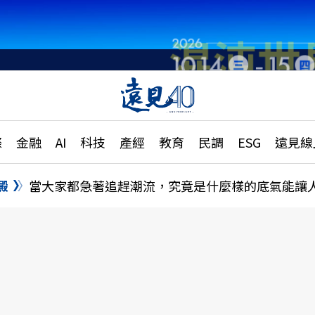
章
特輯
文章
大學升學、職涯攻略
遠
際
金融
AI
科技
產經
教育
民調
ESG
遠見線
國際
更
縣市施政調查全解析
金融
單
民調
澱
當大家都急著追趕潮流，究竟是什麼樣的底氣能讓
產經
電
好享生活
獨
專欄