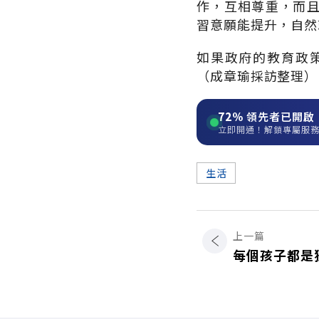
作，互相尊重，而
習意願能提升，自然
如果政府的教育政
（成章瑜採訪整理）
72%
領先者已開啟
立即開通！解鎖專屬服
生活
上一篇
每個孩子都是