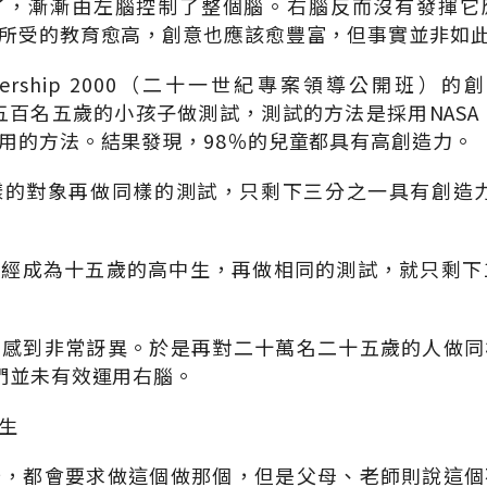
了，漸漸由左腦控制了整個腦。右腦反而沒有發揮它
所受的教育愈高，創意也應該愈豐富，但事實並非如
ership 2000（二十一世紀專案領導公開班）的創
千五百名五歲的小孩子做測試，測試的方法是採用NASA
用的方法。結果發現，98％的兒童都具有高創造力。
的對象再做同樣的測試，只剩下三分之一具有創造力
經成為十五歲的高中生，再做相同的測試，就只剩下
，感到非常訝異。於是再對二十萬名二十五歲的人做同
們並未有效運用右腦。
生
奇，都會要求做這個做那個，但是父母、老師則說這個