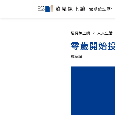
當期雜誌
歷
遠見線上讀
人文生活
零歲開始
成章瑜
成章瑜