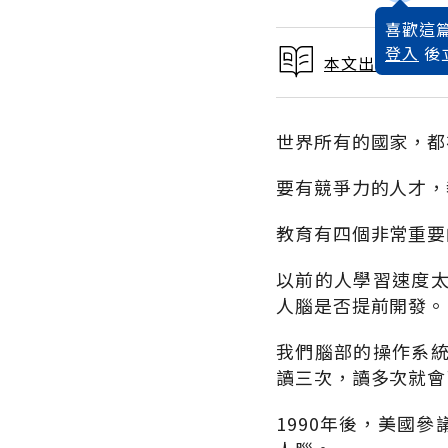
喜歡這篇
登入
後
本文出自 2003
世界所有的國家，都
要有競爭力的人才，
教育有四個非常重要的目
以前的人學習速度
人腦是否提前開發。
我們腦部的操作系
讀三次，讀多次就會
1990年後，美國參議