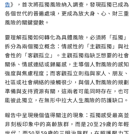
告
》，首次將孤獨風險納入調查，發現孤獨已成為
各個世代的普遍處境，更成為放大身、心、財三重
風險的關鍵變數。
要理解孤獨如何轉化為具體風險，必須將「孤獨」
拆分為兩個獨立概念：情感性的「主觀孤獨」與社
會性的「客觀孤立」。主觀孤獨指缺乏想要的社會
關係、情感連結或歸屬感，主導個人對風險的感知
強度與焦慮程度；而客觀孤立則指與家人、朋友、
社區或社會網絡的接觸很少，與個人對風險的規劃
準備與支持資源有關，這兩者可能同時存在，也可
能彼此獨立，在無形中拉大人生風險的防護缺口。
報告中呈現幾個值得關注的現象：孤獨感受最高並
非刻板印象中的高齡族群，而是20至29歲的年輕
世代；而50至59歲的三明治族群，在照護壓力下