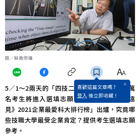
圖／蘇義傑攝
喜歡這篇文章嗎 ?
5／1～2兩天的「四技二專統測」落幕，9.6萬
登入
後立即收藏 !
名考生將進入選填志願的關鍵時刻。「《遠
見》2021企業最愛科大排行榜」出爐，究竟哪
些技職大學最受企業肯定？提供考生選填志願
參考。