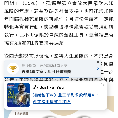
開銷」（35%）。孤獨與孤立會放大民眾對未知
風險的焦慮，若長期缺乏社會支持，也可能增加晚
年面臨孤獨死風險的可能性；且這份焦慮不一定能
轉化為實質行動，突顯老後準備能否被妥善規劃與
執行，已不再侷限於單純的金融工具，更包括是否
擁有足夠的社會支持與連結。
從四大趨勢可以發現，影響人生風險的，不只是身
×
體、心理或財務本身，而是民眾能否及早看見風
最後衝刺：已閱讀2/3篇文章
險、並將風險意識轉為準備行動。本次調查進一步
再讀1篇文章，即可解鎖抽獎！
發現，主觀孤獨與客觀孤立，正是影響風險認知與
風險準備的重要變數。
Just For You
知識包下載》重工業到餐飲都用AI！
產業降本增效全攻略