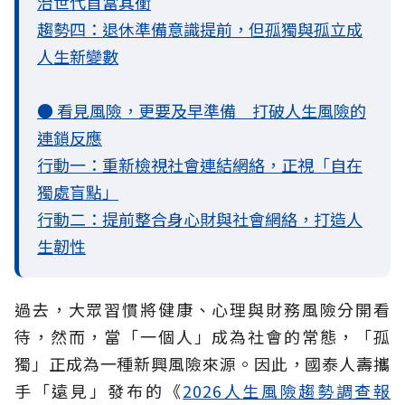
治世代首當其衝
趨勢四：退休準備意識提前，但孤獨與孤立成
人生新變數
● 看見風險，更要及早準備 打破人生風險的
連鎖反應
行動一：重新檢視社會連結網絡，正視「自在
獨處盲點」
行動二：提前整合身心財與社會網絡，打造人
生韌性
過去，大眾習慣將健康、心理與財務風險分開看
待，然而，當「一個人」成為社會的常態，「孤
獨」正成為一種新興風險來源。因此，國泰人壽攜
手「遠見」發布的《
2026人生風險趨勢調查報