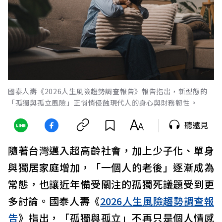
國泰人壽《2026人生風險趨勢調查報告》報告指出，新型態的
「孤獨與孤立風險」正悄悄侵蝕現代人的身心與財務韌性。
聽遠見
隨著台灣邁入超高齡社會，加上少子化、單身
與獨居家庭增加，「一個人的老後」逐漸成為
常態，也讓近年備受關注的孤獨死議題受到更
多討論。國泰人壽《
2026人生風險趨勢調查報
告
》指出，「孤獨與孤立」不再只是個人情感