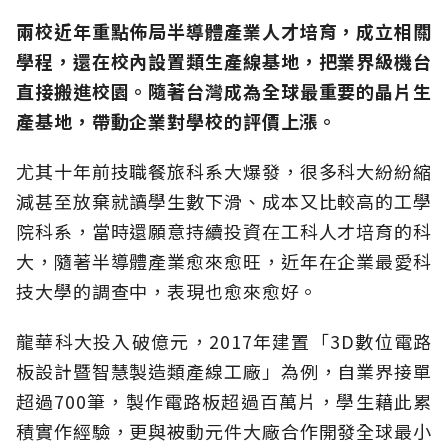
兩校近年重點佈局半導體產業人才培育，成立相關
學程，還在校內設置類生產線基地，把業界級機台
直接搬進校園。隨著台灣成為全球最重要的晶片生
產基地，帶動企業對學校的評價上漲。
尤其十年前技職餐旅科系大爆發，很多科大紛紛縮
減甚至放棄就讀學生數下滑、成本又比較高的工學
院科系，當時還願意持續投資在工科人才培育的科
大，隨著半導體產業愈來愈旺，近年在企業最愛科
技大學的調查中，表現也愈來愈好。
龍華科大投入破億元，2017年建置「3D數位電路
板設計暨智慧製造類產線工廠」為例，自業界接單
超過700筆，製作電路板超過百萬片，學生藉此累
積實作經驗，更與被動元件大廠合作開發全球最小