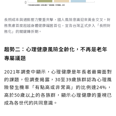
長照成本與通膨壓力雙重夾擊，國人風險意識迎來黃金交叉。財
務焦慮首度超越身體健康躍居首位，宣告台灣正式步入「長照財
務化」的關鍵轉折期。
趨勢二：心理健康風險全齡化，不再是老年
專屬議題
2021年調查中顯示，心理健康是年長者最需面對
的課題，但調查揭露，30至39歲族群認為心理風
險發生機率「有點高或非常高」的比例達24%，
高於50歲以上的各族群，顯示心理健康的重視已
成為各世代的共同意識。