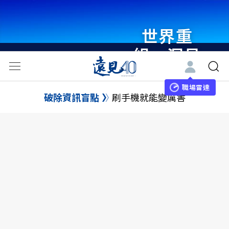
世界重
組・洞見
未來 與
世界領袖
職場雷達
破除資訊盲點
刷手機就能變厲害
同行