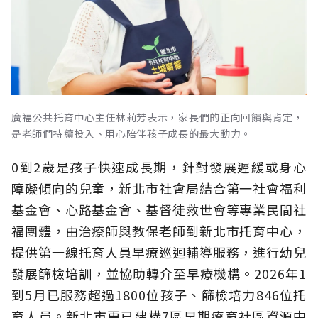
廣福公共托育中心主任林莉芳表示，家長們的正向回饋與肯定，
是老師們持續投入、用心陪伴孩子成長的最大動力。
0到2歲是孩子快速成長期，針對發展遲緩或身心
障礙傾向的兒童，新北市社會局結合第一社會福利
基金會、心路基金會、基督徒救世會等專業民間社
福團體，由治療師與教保老師到新北市托育中心，
提供第一線托育人員早療巡迴輔導服務，進行幼兒
發展篩檢培訓，並協助轉介至早療機構。2026年1
到5月已服務超過1800位孩子、篩檢培力846位托
育人員。新北市更已建構7區早期療育社區資源中