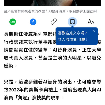
圖／疫情對影視產業的改變：AI替身演員。取自數字王國官網
喜歡這篇文章嗎 ?
長期擔任漫威系列電影特效製作的數字王國，
登入
後立即收藏 !
行政總裁兼執行董事謝安，點破一個好萊塢疫
情間默默在做的變革：AI替身演員，正在大舉
取代真人演員，甚至是主演的大明星，以避免
感染。
只是，這些參雜著AI替身的演出，也可能會導
致2022年的奧斯卡典禮上，首度出現真人與AI
演員「角逐」演技獎的現象。