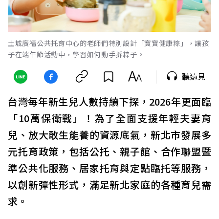
土城廣福公共托育中心的老師們特別設計「寶寶健康粽」，讓孩
子在端午節活動中，學習如何動手拆粽子。
聽遠見
台灣每年新生兒人數持續下探，2026年更面臨
「10萬保衛戰」！為了全面支援年輕夫妻育
兒、放大敢生能養的資源底氣，新北市發展多
元托育政策，包括公托、親子館、合作聯盟暨
準公共化服務、居家托育與定點臨托等服務，
以創新彈性形式，滿足新北家庭的各種育兒需
求。