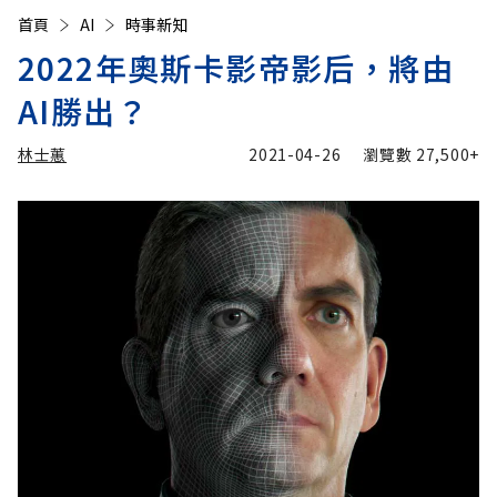
首頁
AI
時事新知
2022年奧斯卡影帝影后，將由
AI勝出？
林士蕙
2021-04-26
瀏覽數
27,500+