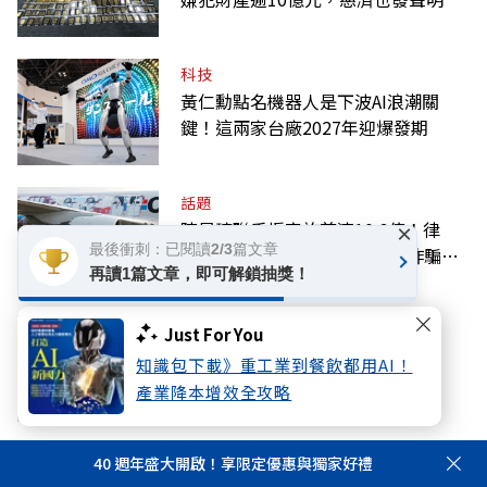
科技
黃仁勳點名機器人是下波AI浪潮關
鍵！這兩家台廠2027年迎爆發期
話題
陳昱瑄聯手掮客詐慈濟10.6億！律
×
最後衝刺：已閱讀2/3篇文章
師、宗教團體如何洗錢？圖解詐騙關
再讀1篇文章，即可解鎖抽獎！
係網
話題
Just For You
停砍年金若違憲，要追回差額？政
知識包下載》重工業到餐飲都用AI！
院：判決後依法處理
產業降本增效全攻略
40 週年盛大開啟！享限定優惠與獨家好禮