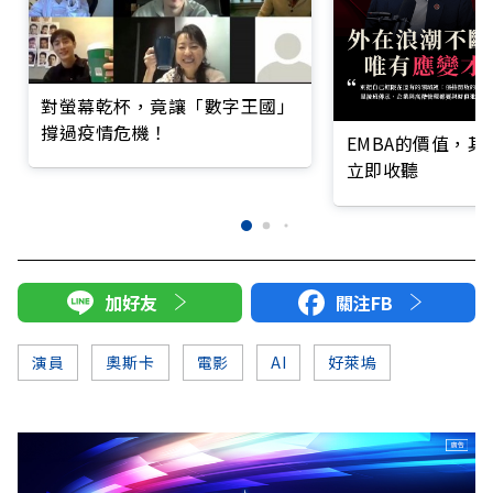
對螢幕乾杯，竟讓「數字王國」
撐過疫情危機！
EMBA的價值，
立即收聽
加好友
關注FB
演員
奧斯卡
電影
AI
好萊塢