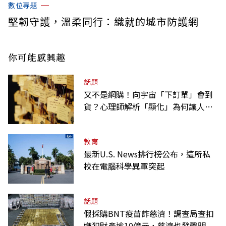
數位專題
堅韌守護，溫柔同行：織就的城市防護網
你可能感興趣
話題
又不是網購！向宇宙「下訂單」會到
貨？心理師解析「顯化」為何讓人無
法自拔
教育
最新U.S. News排行榜公布，這所私
校在電腦科學異軍突起
話題
假採購BNT疫苗詐慈濟！調查局查扣
嫌犯財產逾10億元，慈濟也發聲明