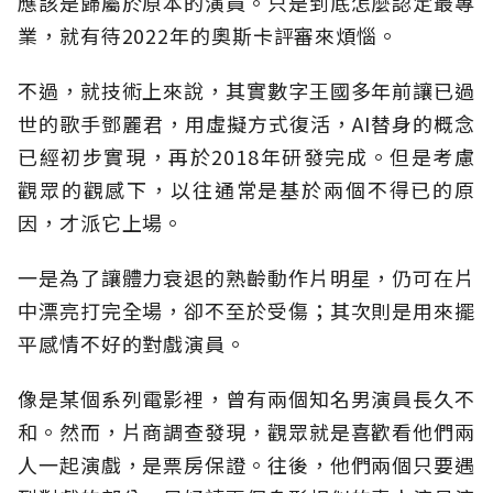
應該是歸屬於原本的演員。只是到底怎麼認定最專
業，就有待2022年的奧斯卡評審來煩惱。
不過，就技術上來說，其實數字王國多年前讓已過
世的歌手鄧麗君，用虛擬方式復活，AI替身的概念
已經初步實現，再於2018年研發完成。但是考慮
觀眾的觀感下，以往通常是基於兩個不得已的原
因，才派它上場。
一是為了讓體力衰退的熟齡動作片明星，仍可在片
中漂亮打完全場，卻不至於受傷；其次則是用來擺
平感情不好的對戲演員。
像是某個系列電影裡，曾有兩個知名男演員長久不
和。然而，片商調查發現，觀眾就是喜歡看他們兩
人一起演戲，是票房保證。往後，他們兩個只要遇