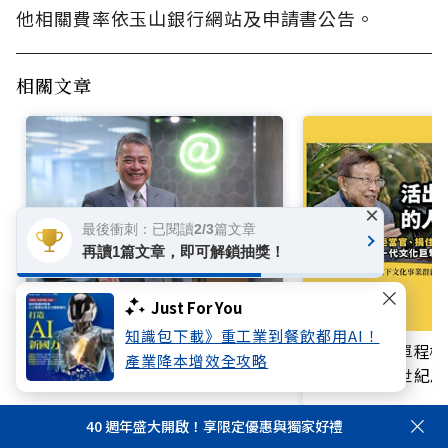
他相關費率依玉山銀行網站及申請書公告。
相關文章
×
最後衝刺：已閱讀2/3篇文章
再讀1篇文章，即可解鎖抽獎！
Just For You
迎戰金控 2.0！從數位銀行到 AI
知識包下載》重工業到餐飲都用AI！
原生銀行，玉山走在金融轉型最
買不起的「單程機
產業降本增效全攻略
前線
響台灣近半世紀思
40 週年盛大開啟！享限定優惠與獨家好禮