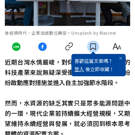
後疫情時代，企業加速數位轉型。Unsplash by Maxime
喜歡這篇文章嗎 ?
近期台灣水情嚴峻，對仰賴高耗能、高用水的
登入
後立即收藏 !
科技產業來說無疑深受衝擊，許多企業已經紛
紛啟動應對措施並進入自主加強節水階段。
然而，水資源的缺乏其實只是眾多能源問題中
的一環，現代企業若持續擴大經營規模，又期
望維持永續經營與發展，就必須回到根本思考
整體的資源配置方案。