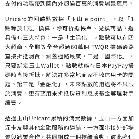
支付的功能帶到國內外超過百萬的消費場景運用。
Unicard的回饋點數採「玉山 e point」，以「1
點等於1元」換算，除可折抵帳單、兌換商品，還
具備有三大特色：一是「生活化」，點數可以在四
大超商、全聯等全台超過60萬個 TWQR 掃碼通路
直接折抵消費，涵蓋通路最廣，二是「國際化」，
只要綁定玉山Wallet，點數就能在日本PayPay掃
碼時直接折抵，解決許多當地商家不收信用卡的問
題。第三是「金融化」，未來點數的用途將不只限
於消費，更有望用來折抵房貸利息或基金等理財手
續費。
透過玉山Unicard累積的消費數據，玉山一方面加
深卡友與其他金融服務的連結，一方面串接外部場
景與跨業合作，共同組成一個持續流動、彼此強化