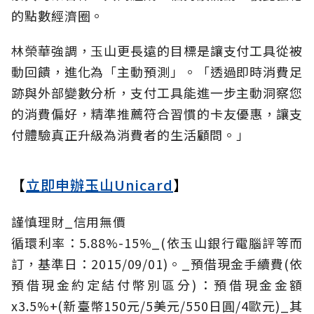
的點數經濟圈。
林榮華強調，玉山更長遠的目標是讓支付工具從被
動回饋，進化為「主動預測」。「透過即時消費足
跡與外部變數分析，支付工具能進一步主動洞察您
的消費偏好，精準推薦符合習慣的卡友優惠，讓支
付體驗真正升級為消費者的生活顧問。」
【
立即申辦玉山Unicard
】
謹慎理財_信用無價
循環利率：5.88%-15%_(依玉山銀行電腦評等而
訂，基準日：2015/09/01)。_預借現金手續費(依
預借現金約定結付幣別區分)：預借現金金額
x3.5%+(新臺幣150元/5美元/550日圓/4歐元)_其