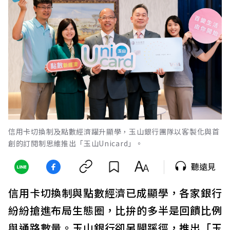
信用卡切換制及點數經濟躍升顯學，玉山銀行團隊以客製化與首
創的訂閱制思維推出「玉山Unicard」。
聽遠見
信用卡切換制與點數經濟已成顯學，各家銀行
紛紛搶進布局生態圈，比拚的多半是回饋比例
與通路數量。玉山銀行卻另闢蹊徑，推出「玉