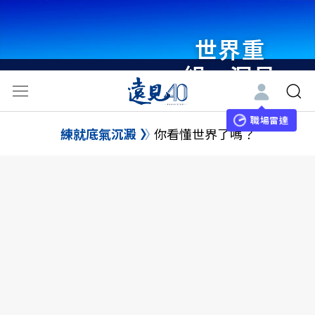
世界重
組・洞見
未來 與
世界領袖
職場雷達
練就底氣沉澱
你看懂世界了嗎？
同行