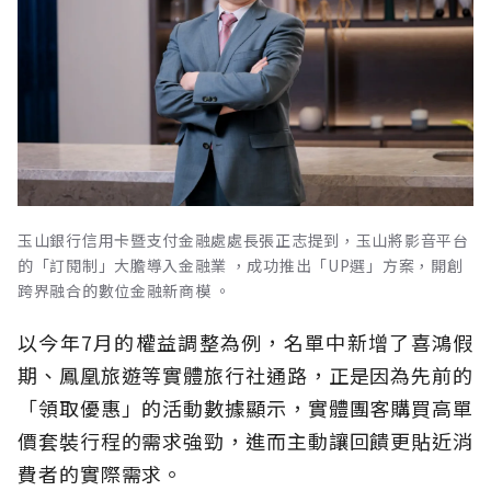
玉山銀行信用卡暨支付金融處處長張正志提到，玉山將影音平台
的「訂閱制」大膽導入金融業 ，成功推出「UP選」方案，開創
跨界融合的數位金融新商模 。
以今年7月的權益調整為例，名單中新增了喜鴻假
期、鳳凰旅遊等實體旅行社通路，正是因為先前的
「領取優惠」的活動數據顯示，實體團客購買高單
價套裝行程的需求強勁，進而主動讓回饋更貼近消
費者的實際需求。