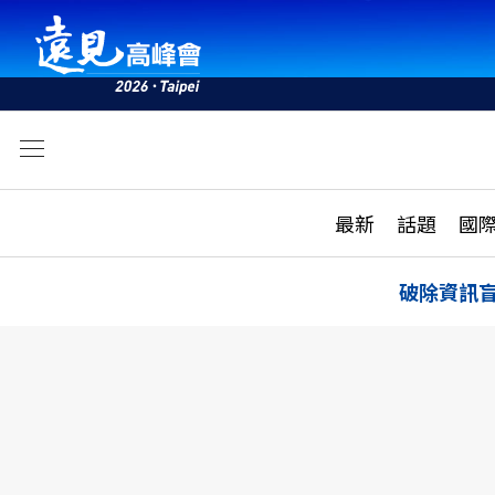
文
最新
最新
話題
國
雜誌目錄
活動
話題
AI
破除資訊
學堂
專題報導
科技
教育
遠見ON AIR
影音
合作