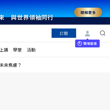
瞭解更多
來 與世界領袖同行
訂閱
特色頻道
訂閱
見線上讀
ESG遠見
職場雷達
上讀
學堂
活動
多訂閱方案
城市學
刊購買
健康遠見
未來焦慮？
子報訂閱
華人精英論壇
享知識包
領導影響力學院