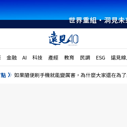
世界重組・洞見未
章
特輯
文章
大學升學、職涯攻略
遠
際
金融
AI
科技
產經
教育
民調
ESG
遠見線
國際
更
縣市施政調查全解析
金融
單
民調
盲點
如果隨便刷手機就能變厲害，為什麼大家還在為了
產經
電
好享生活
獨
專欄