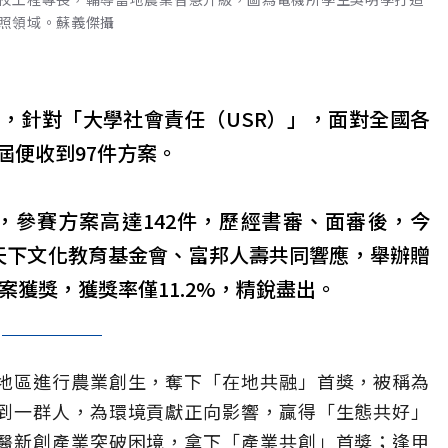
照領域。蘇義傑攝
，針對「大學社會責任（USR）」，面對全國各
屆便收到97件方案。
組，參賽方案高達142件，歷經書審、面審後，今
天下文化教育基金會、富邦人壽共同響應，舉辦贈
案獲獎，獲獎率僅11.2%，精銳盡出。
地區進行農業創生，奪下「在地共融」首獎，被稱為
到一群人，為環境貢獻正向影響，贏得「生態共好」
醫新創產業突破困境，拿下「產業共創」首獎；逢甲