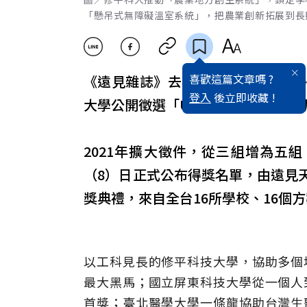
「懸吊式無障礙溫室系統」，把農業創新拓展到長
喜歡這篇文章嗎 ?
《遠見雜誌》去年跟上高教時代趨勢
登入
後立即收藏 !
大學公開徵選「USR傑出方案」，首
2021年擴大徵件，從三組增為五
（8）日正式公布得獎名單，由遠見
獎典禮，來自全台16所學校、16個方
以工科見長的修平科技大學，協助多個
最大黑馬；國立屏東科技大學從一個人
首獎；臺北醫學大學一條龍協助台灣生