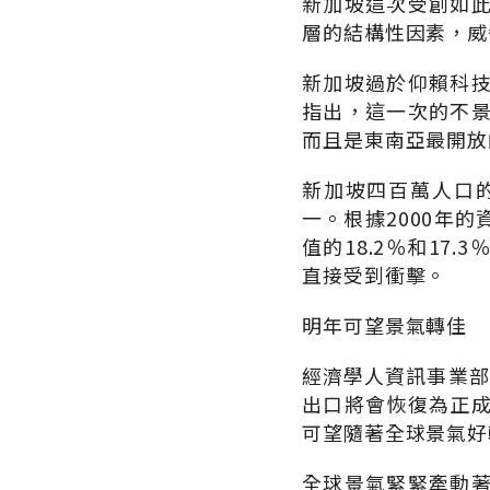
新加坡這次受創如
層的結構性因素，威
新加坡過於仰賴科
指出，這一次的不
而且是東南亞最開放
新加坡四百萬人口
一。根據2000年
值的18.2％和1
直接受到衝擊。
明年可望景氣轉佳
經濟學人資訊事業部（E
出口將會恢復為正
可望隨著全球景氣好
全球景氣緊緊牽動