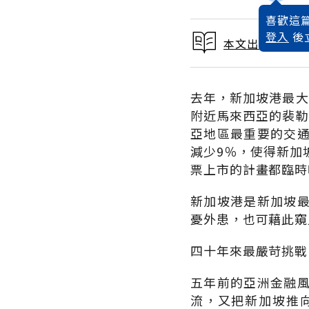
喜歡這篇
登入
後
本文出自 2002
去年，新加坡港最大的
附近馬來西亞的裴勒巴斯
亞地區最重要的交
減少9％，使得新加坡港管理
票上市的計畫都臨時
新加坡港是新加坡
憂外患，也可藉此窺
四十年來最嚴苛挑戰
五年前的亞洲金融
流，又把新加坡推