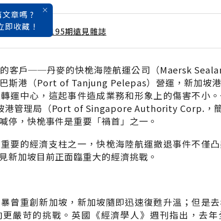
文章嗎 ?
立即收藏 !
 / 9月號雜誌 第195期遠見雜誌
客戶──丹麥的快桅海陸航運公司（Maersk Seal
港（Port of Tanjung Pelepas）營運，新
通轉運中心，這起事件造成業務和形象上的傷害不小。
局（Port of Singapore Authority Cor
喊停，快桅事件是重要「禍首」之一。
最重要的經濟支柱之一，快桅海陸航運撤退事件不僅凸
見新加坡目前正面臨重大的經濟挑戰。
風暴曾重創新加坡，新加坡隨即迅速復甦升溫；但是去
向更嚴苛的挑戰。英國《經濟學人》週刊指出，去年