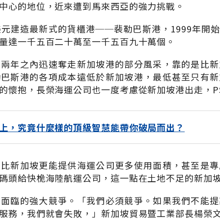
中心的地位，近來遭到馬來西亞的強力挑戰。
美元建造最新式的貨櫃港──裴勒巴斯港，1999年開
量達一千五百二十萬至一千五百九十萬個。
短兩年之內迅速奪走新加坡港的部分風采，靠的是比新
勒巴斯港的各項成本遠低於新加坡港，最低甚至只有新
的懷抱，長榮海運公司也一度考慮從新加坡港出走，P
上，究竟什麼樣的頂級智慧能帶你破局而出？
亞比新加坡更能提供海運公司更多使用面積，甚至是專
碼頭給快桅海陸航運公司，這一點在土地不足的新加
前面臨的強大競爭。「我們必須競爭。如果我們不能提
服務，我們就會失敗，」新加坡貿易暨工業部長楊榮文（G