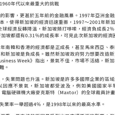
1960年代以來最重大的挑戰
的影響，更甚於五年前的金融風暴。1997年亞洲金
本，使得新加坡的經濟迅速重振，1997～2001年新
年全球經濟反轉降溫，新加坡頻打哆嗦，經濟負成長2
，新加坡都還有0.31％的成長率，可見此次新加坡的經
去年南韓和香港的經濟都是正成長，甚至馬來西亞、泰
灣和新加坡是負成長。雖然新加坡政府努力想要改造新
siness Week》指出，景氣不佳，市場不活絡，
難。
溫，失業問題也升溫。新加坡是許多多國際企業的區域
因應不景氣，新加坡都受波及，例如美國國家半導體公
tor）、電腦硬碟機大廠麥克斯特（Maxtor）的全球裁員
失業率一舉超過4％，是1998年以來的最高水準。