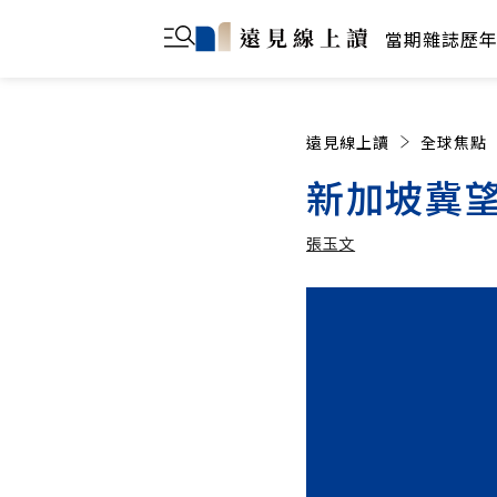
當期雜誌
歷
遠見線上讀
全球焦點
新加坡冀
張玉文
張玉文