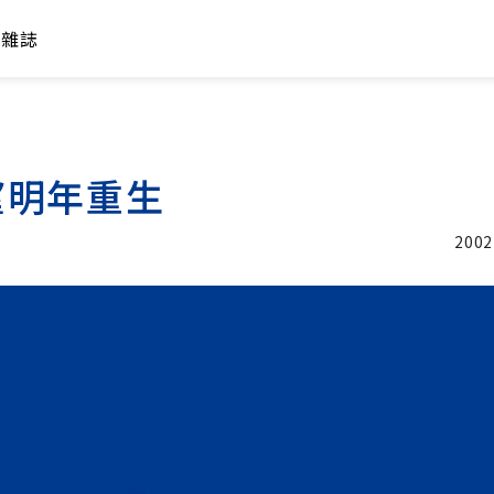
年雜誌
望明年重生
2002
加入追蹤