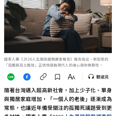
國泰人壽《2026人生風險趨勢調查報告》報告指出，新型態的
「孤獨與孤立風險」正悄悄侵蝕現代人的身心與財務韌性。
聽遠見
隨著台灣邁入超高齡社會，加上少子化、單身
與獨居家庭增加，「一個人的老後」逐漸成為
常態，也讓近年備受關注的孤獨死議題受到更