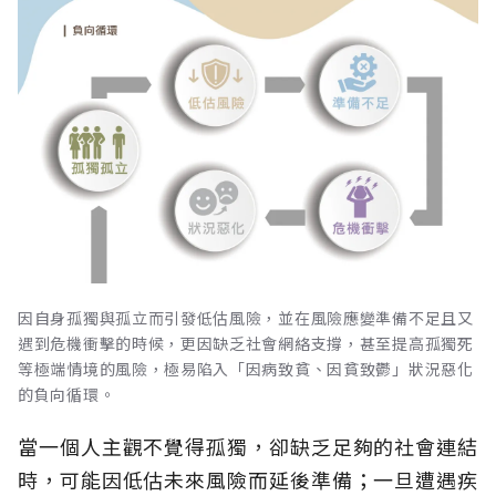
因自身孤獨與孤立而引發低估風險，並在風險應變準備不足且又
遇到危機衝擊的時候，更因缺乏社會網絡支撐，甚至提高孤獨死
等極端情境的風險，極易陷入「因病致貧、因貧致鬱」狀況惡化
的負向循環。
當一個人主觀不覺得孤獨，卻缺乏足夠的社會連結
時，可能因低估未來風險而延後準備；一旦遭遇疾