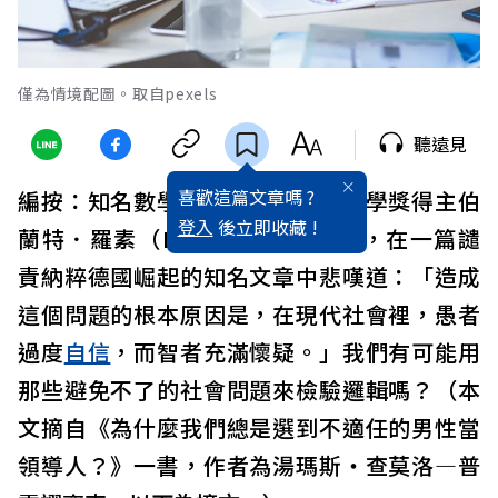
僅為情境配圖。取自pexels
聽遠見
喜歡這篇文章嗎 ?
編按：知名數學哲學家與諾貝爾文學獎得主伯
登入
後立即收藏 !
蘭特．羅素（BertrandRussell），在一篇譴
責納粹德國崛起的知名文章中悲嘆道：「造成
這個問題的根本原因是，在現代社會裡，愚者
過度
自信
，而智者充滿懷疑。」我們有可能用
那些避免不了的社會問題來檢驗邏輯嗎？（本
文摘自《為什麼我們總是選到不適任的男性當
領導人？》一書，作者為湯瑪斯‧查莫洛—普