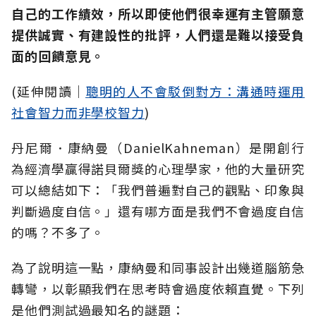
自己的工作績效，所以即使他們很幸運有主管願意
提供誠實、有建設性的批評，人們還是難以接受負
面的回饋意見。
(延伸閱讀│
聰明的人不會駁倒對方：溝通時運用
社會智力而非學校智力
)
丹尼爾．康納曼（DanielKahneman）是開創行
為經濟學贏得諾貝爾獎的心理學家，他的大量研究
可以總結如下：「我們普遍對自己的觀點、印象與
判斷過度自信。」還有哪方面是我們不會過度自信
的嗎？不多了。
為了說明這一點，康納曼和同事設計出幾道腦筋急
轉彎，以彰顯我們在思考時會過度依賴直覺。下列
是他們測試過最知名的謎題：