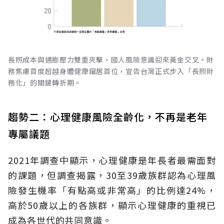
長照成本與通膨壓力雙重夾擊，國人風險意識迎來黃金交叉。財
務焦慮首度超越身體健康躍居首位，宣告台灣正式步入「長照財
務化」的關鍵轉折期。
趨勢二：心理健康風險全齡化，不再是老年
專屬議題
2021年調查中顯示，心理健康是年長者最需面對
的課題，但調查揭露，30至39歲族群認為心理風
險發生機率「有點高或非常高」的比例達24%，
高於50歲以上的各族群，顯示心理健康的重視已
成為各世代的共同意識。