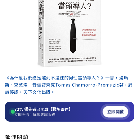
《為什麼我們總是選到不適任的男性當領導人？》一書，湯瑪
斯・查莫洛—普雷謬齊克Tomas Chamorro-Premuzic著，周
詩婷譯，天下文化出版。
72%
領先者已開啟【職場雷達】
立即開啟
立即開通！解鎖專屬服務
延伸閱讀