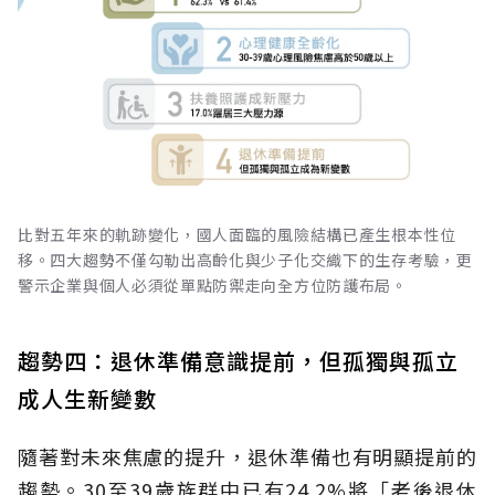
比對五年來的軌跡變化，國人面臨的風險結構已產生根本性位
移。四大趨勢不僅勾勒出高齡化與少子化交織下的生存考驗，更
警示企業與個人必須從單點防禦走向全方位防護布局。
趨勢四：退休準備意識提前，但孤獨與孤立
成人生新變數
隨著對未來焦慮的提升，退休準備也有明顯提前的
趨勢。30至39歲族群中已有24.2%將「老後退休