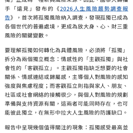
手「遠見」發布的《
2026人生風險趨勢調查報
告
》，首次將孤獨風險納入調查，發現孤獨已成為
各個世代的普遍處境，更成為放大身、心、財三重
風險的關鍵變數。
要理解孤獨如何轉化為具體風險，必須將「孤獨」
拆分為兩個獨立概念：情感性的「主觀孤獨」與社
會性的「客觀孤立」。主觀孤獨指缺乏想要的社會
關係、情感連結或歸屬感，主導個人對風險的感知
強度與焦慮程度；而客觀孤立則指與家人、朋友、
社區或社會網絡的接觸很少，與個人對風險的規劃
準備與支持資源有關，這兩者可能同時存在，也可
能彼此獨立，在無形中拉大人生風險的防護缺口。
報告中呈現幾個值得關注的現象：孤獨感受最高並