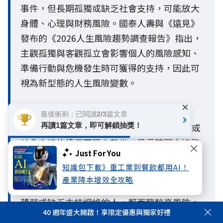
事件，但長期孤獨或缺乏社會支持，可能放大
身體、心理與財務風險。國泰人壽與《遠見》
發布的《2026人生風險趨勢調查報告》指出，
主觀孤獨與客觀孤立會影響個人的風險感知、
準備行動與危機發生時可獲得的支持，因此可
視為新型態的人生風險變數。
×
Q2.什麼是孤獨死？哪些人需要特別留意？
最後衝刺：已閱讀2/3篇文章
A2：孤獨死通常是指一個人在缺乏親友關懷或
再讀1篇文章，即可解鎖抽獎！
社會支持的情況下獨自離世，且長時間未被發
Just For You
現的情形。一般人常以為只有高齡者才有風
知識包下載》重工業到餐飲都用AI！
險，但隨著少子化、單身與獨居人口增加，在
產業降本增效全攻略
超高齡社會中，長期處於客觀孤立、社會連結
薄弱或缺乏支持網絡的人，都面臨較高風險。
40 週年盛大開啟！享限定優惠與獨家好禮
這也警示現代人，老後生活防護網的建構必須