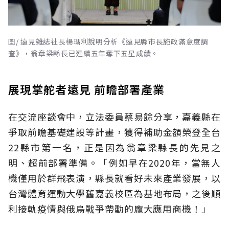
圖/ 遠見雜誌社長楊瑪利說明分析《遠見縣市長施政滿意度調
查》，翁章梁縣長已連續五年奪下五星成績。
展現掌舵者遠見 前瞻部署產業
在交流座談會中，立法委員蔡易餘分享，嘉義縣在
爭取前瞻基礎建設等計畫，獲得補助金額榮登全台
22縣市第一名，正是因為翁章梁縣長的先見之
明、超前部署準備。「例如早在2020年，當無人
機僅用於群飛表演，縣長就看好未來產業發展，以
台灣體育運動大學舊嘉義校區為基地布局，之後順
利接軌疫情與俄烏戰爭帶動的龐大應用商機！」