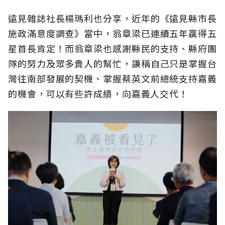
遠見雜誌社長楊瑪利也分享，近年的《遠見縣市長
施政滿意度調查》當中，翁章梁已連續五年贏得五
星首長肯定！而翁章梁也感謝縣民的支持、縣府團
隊的努力及眾多貴人的幫忙，謙稱自己只是掌握台
灣往南部發展的契機、掌握蔡英文前總統支持嘉義
的機會，可以有些許成績，向嘉義人交代！