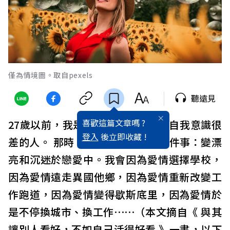
僅為情境圖。取自pexels
聽遠見
喜歡這篇文章嗎 ?
27歲以前，我是個思想極度匱乏，自我意識很
登入
後立即收藏 !
差的人。 那時，我的世界裡只有兩件事：變漂
亮和沉迷於戀愛中。我會因為愛情選擇學校，
因為愛情遠走異國他鄉，因為愛情重新改變工
作跑道，因為愛情變得歇斯底里，因為愛情於
是不停換城市、換工作⋯⋯（本文摘自《 與其
讓別人看好，不如自己活得好看 》一書，以下