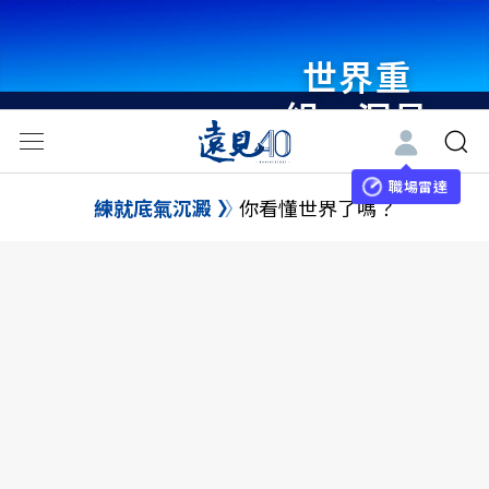
世界重
組・洞見
未來 與
世界領袖
職場雷達
練就底氣沉澱
你看懂世界了嗎？
同行