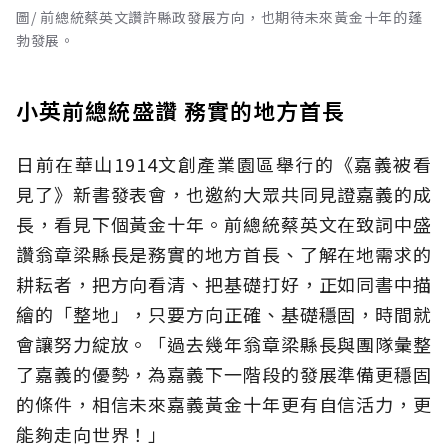
圖/ 前總統蔡英文讚許縣政發展方向，也期待未來黃金十年的蓬
勃發展。
小英前總統盛讚 務實的地方首長
日前在華山1914文創產業園區舉行的《嘉義被看
見了》新書發表會，也邀約大眾共同見證嘉義的成
長，看見下個黃金十年。前總統蔡英文在致詞中盛
讚翁章梁縣長是務實的地方首長、了解在地需求的
耕耘者，把方向看清、把基礎打好，正如同書中描
繪的「整地」，只要方向正確、基礎穩固，時間就
會讓努力綻放。「過去幾年翁章梁縣長與團隊彙整
了嘉義的優勢，為嘉義下一階段的發展準備更穩固
的條件，相信未來嘉義黃金十年更有自信活力，更
能夠走向世界！」