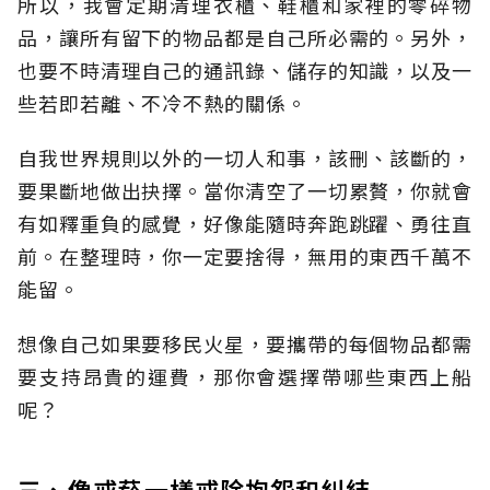
所以，我會定期清理衣櫃、鞋櫃和家裡的零碎物
品，讓所有留下的物品都是自己所必需的。另外，
也要不時清理自己的通訊錄、儲存的知識，以及一
些若即若離、不冷不熱的關係。
自我世界規則以外的一切人和事，該刪、該斷的，
要果斷地做出抉擇。當你清空了一切累贅，你就會
有如釋重負的感覺，好像能隨時奔跑跳躍、勇往直
前。在整理時，你一定要捨得，無用的東西千萬不
能留。
想像自己如果要移民火星，要攜帶的每個物品都需
要支持昂貴的運費，那你會選擇帶哪些東西上船
呢？
三、像戒菸一樣戒除抱怨和糾結