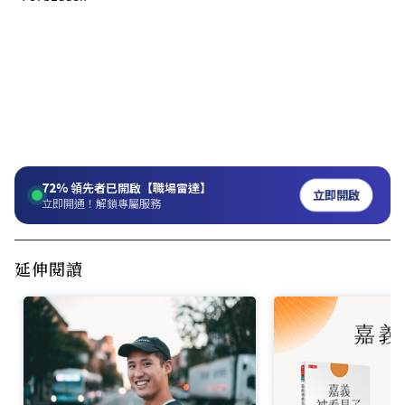
72%
領先者已開啟【職場雷達】
立即開啟
立即開通！解鎖專屬服務
延伸閱讀