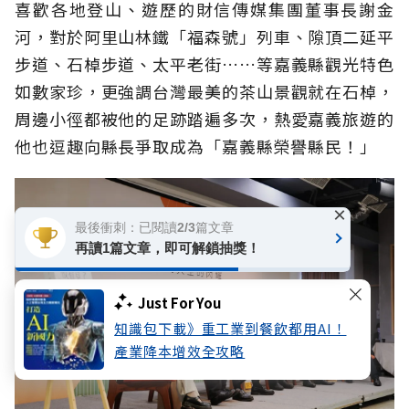
喜歡各地登山、遊歷的財信傳媒集團董事長謝金
河，對於阿里山林鐵「福森號」列車、隙頂二延平
步道、石棹步道、太平老街……等嘉義縣觀光特色
如數家珍，更強調台灣最美的茶山景觀就在石棹，
周邊小徑都被他的足跡踏遍多次，熱愛嘉義旅遊的
他也逗趣向縣長爭取成為「嘉義縣榮譽縣民！」
×
最後衝刺：已閱讀2/3篇文章
再讀1篇文章，即可解鎖抽獎！
Just For You
知識包下載》重工業到餐飲都用AI！
產業降本增效全攻略