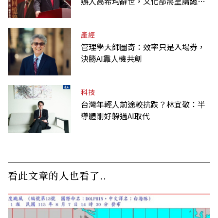
辦人高希均辭世，文化部將呈請總統
明令褒揚
產經
管理學大師圖奇：效率只是入場券，
決勝AI靠人機共創
科技
台灣年輕人前途較抗跌？林宜敬：半
導體剛好躲過AI取代
看此文章的人也看了..