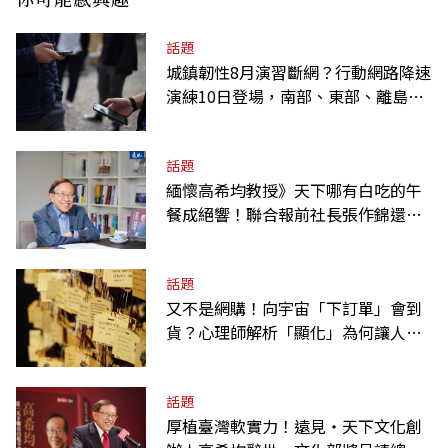
話題
城鎮韌性8月演習斷網？行動網路降速
演練10日登場，南部、東部、離島為
何不用？
話題
緬懷高希均教授》天下哪有白吃的午
餐成絕響！聯合報前社長張作錦還原
「經典名言」由來
話題
又不是網購！向宇宙「下訂單」會到
貨？心理師解析「顯化」為何讓人無
法自拔
話題
厚植臺灣軟實力！遠見‧天下文化創