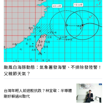
颱風白海豚動態：氣象署發海警、不排除發陸警！
父親節天氣？
台灣年輕人前途較抗跌？林宜敬：半導體
剛好躲過AI取代