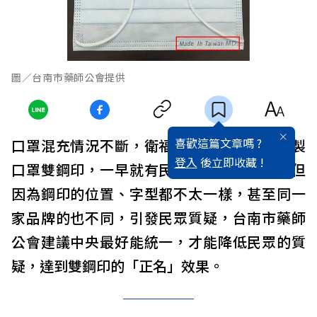
圖／台南市藥師公會提供
喜歡這篇文章嗎 ?
口罩混充情況不斷，衛福部今天起推動實名製
登入
後立即收藏 !
口罩雙鋼印，一早就有民眾前往藥局購買，但
因為鋼印的位置、字型都不太一樣，甚至同一
家品牌的也不同，引發民眾質疑，台南市藥師
公會建議中央最好能統一，才能降低民眾的質
疑，達到雙鋼印的「正名」效果。