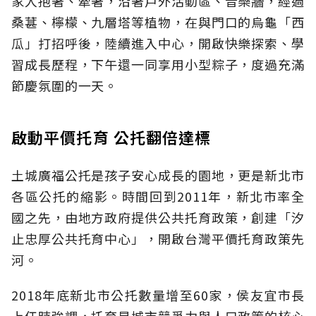
家人抱著、牽著，沿著戶外活動區、音樂牆，經過
桑葚、檸檬、九層塔等植物，在與門口的烏龜「西
瓜」打招呼後，陸續進入中心，開啟快樂探索、學
習成長歷程，下午還一同享用小型粽子，度過充滿
節慶氛圍的一天。
啟動平價托育 公托翻倍達標
土城廣福公托是孩子安心成長的園地，更是新北市
各區公托的縮影。時間回到2011年，新北市率全
國之先，由地方政府提供公共托育政策，創建「汐
止忠厚公共托育中心」，開啟台灣平價托育政策先
河。
2018年底新北市公托數量增至60家，侯友宜市長
上任時強調，托育是城市競爭力與人口政策的核心