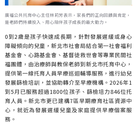
廣福公共托育中心主任林莉芳表示，家長們的正向回饋與肯定，
是老師們持續投入、用心陪伴孩子成長的最大動力。
0到2歲是孩子快速成長期，針對發展遲緩或身心
障礙傾向的兒童，新北市社會局結合第一社會福利
基金會、心路基金會、基督徒救世會等專業民間社
福團體，由治療師與教保老師到新北市托育中心，
提供第一線托育人員早療巡迴輔導服務，進行幼兒
發展篩檢培訓，並協助轉介至早療機構。2026年1
到5月已服務超過1800位孩子、篩檢培力846位托
育人員。新北市更已建構7區早期療育社區資源中
心，就近為發展遲緩兒童及家庭提供早療個案服
務。