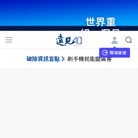
世界重
組・洞見
未來 與
世界領袖
職場雷達
破除資訊盲點
刷手機就能變厲害
同行