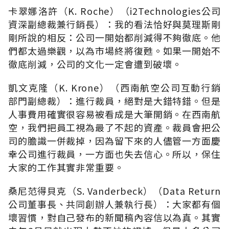
卡翠娜洛許（K. Roche）（i2Technologies公司
資深副總裁兼行銷長）：我的看法恰好與莫理斯剛
剛所說的相反：公司一開始都削減得不夠徹底。他
們都太過樂觀，以為市場終將復甦。如果一開始不
徹底削減，公司的文化一定會遭到破壞。
凱文克隆（K. Krone）（西南航空公司互動行銷
部門副總裁）：進行裁員，絕對是大錯特錯。但是
人事費用確實很容易被看成是大筆開銷。在西南航
空，我們把員工視為最了不起的資產。裁員會把公
司的膽識一併裁掉，因為留下來的人儘管一方面慶
幸公司進行裁員，一方面也失去信心。所以，保住
大家的工作其實非常重要。
桑尼范得貝克（S. Vanderbeck）（Data Return
公司董事長、共同創辦人兼執行長）：大家都有個
壞習慣，對自己發布的新聞稿內容信以為真。其實