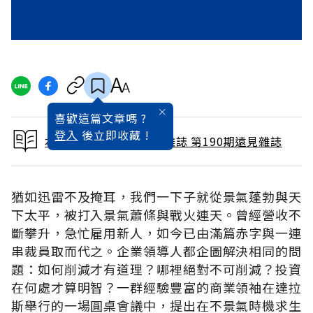
喜歡這篇文章嗎 ?
登入
後立即收藏 !
本文出自 2002 / 4月號雜誌 第190期遠見雜誌
猶如迅雷不及掩耳，我們一下子就從景氣蓬勃與天
下太平，被打入景氣蕭條與戰火連天。曾經營收不
斷攀升，急忙雇用新人，如今已由滿篇赤字與一連
串裁員取而代之。企業領導人都企圖解決相同的問
題：如何削減才有道理？哪裡絕對不可削減？投資
在何處才算明智？一群經驗豐富的商業領袖在達拉
斯舉行的一場圓桌會議中，提出在不景氣時機求生