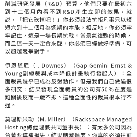
削減研究發展（R&D）預算。他們只要在最初六
到十二個月內看不到R&D產生立即的效果，就
說，「把它砍掉吧！」你必須設法抗拒凡事只以短
短六到十二個月為週期的本能。相反地，你必須牢
牢記住，這是一場長期抗戰。當景氣復甦的時候，
而且這一天一定會來臨，你必須已經做好準備，可
以超越競爭對手。
伊恩道尼（I. Downes）（Gap Gemini Ernst &
Young副總裁與成本降低計畫執行發起人）：全
面裁員幾乎已成為反射動作。但是我們自己做過很
多研究，結果發現全面裁員的公司有50％在度過
難關後反而一蹶不振。這種全面性的裁員根本行不
通。
莫理斯米勒（M. Miller）（Rackspace Managed
Hosting總經理兼共同董事長）：有太多公司因為
急著要填補損失，結果削減過度。你真的必須往前