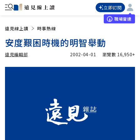
立即訂閱
職場雷達
遠見線上讀
時事熱線
安度艱困時機的明智舉動
遠見編輯部
2002-04-01
瀏覽數
16,950+
加入追蹤
遠見編輯部