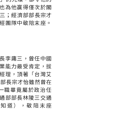
，也為他贏得僅次於閣
第三；經濟部部長宗才
財經團隊中敬陪末座。
長李庸三，曾任中國
業能力最受肯定，拔
總經理，頂著「台灣艾
部部長宗才怡雖然曾在
一職畢竟屬於政治任
交通部部長林陵三交通
不知道），敬陪末座