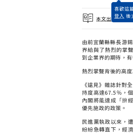
喜歡這篇
登入
後
本文出自 2002
由前宜蘭縣縣長游錫
界給與了熱烈的掌
到企業界的期待，有
熱烈掌聲背後的高度
《遠見》雜誌針對全
持度高達67.5％
內閣將能達成「拚
優先施政的政策。
民進黨執政以來，
紛紛急轉直下，經