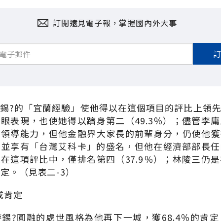
訂閱遠見電子報，掌握國內外大事
錫?的「宜蘭經驗」使他得以在這個項目的評比上領先群
眼表現，也使她得以躋身第二（49.3％）；儘管李
領導能力，但他金融界大家長的前輩身分，仍使他獲得
高並享有「台灣艾科卡」的盛名，但他在經濟部部長任
在這項評比中，僅排名第四（37.9％）；林陵三仍
定。（見表二-3）
成肯定
錫?圓融的處世風格為他再下一城，獲68.4％的肯