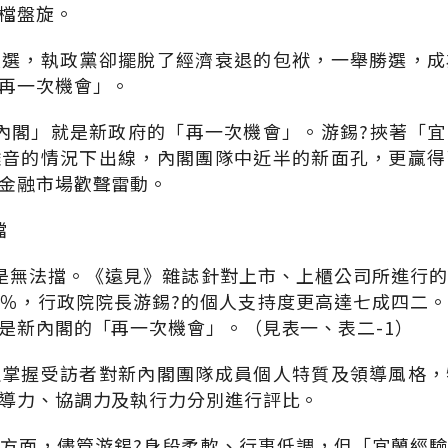
檔盤旋。
大選，執政黨卻擺脫了經濟衰退的包袱，一舉勝選，成
再一次機會」。
內閣」就是新政府的「再一次機會」。游錫?挾著「
雜音的情況下出線，內閣團隊中近半的新面孔，更贏得
金融市場歡聲雷動。
擋
是無法擋。《遠見》雜誌針對上市、上櫃公司所進行
.5％，行政院院長游錫?的個人支持度更高達七成四二
是新內閣的「再一次機會」。（見表一、表二-1）
確掌握受訪者對新內閣團隊成員個人特質及領導風格，
導力、協調力及執行力分別進行評比。
方面，儘管游錫?身段柔軟、行事低調，但「宜蘭經