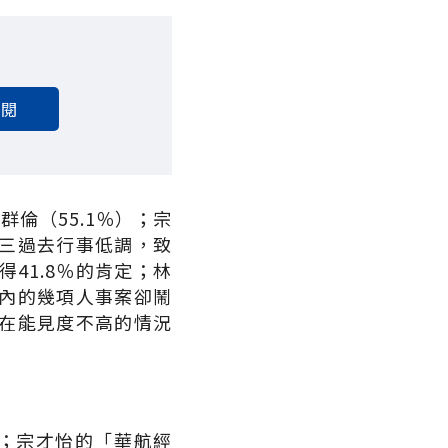
訂閱
倫（55.1％）；宗
庸三過去行事低調，致
41.8％的肯定；林
內的幾項人事案卻鬧
是在能見度不高的情況
定；宗才怡的「華航經