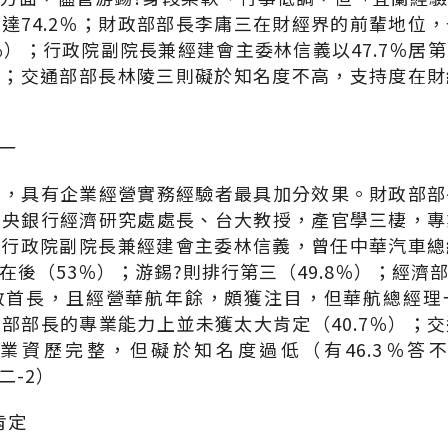
達74.2％；財政部部長李庸三在財經界的前輩地位
％）；行政院副院長兼經建會主委林信義以47.7％居
第四；交通部部長林陵三則礙於知名度不高，支持度在
一
中，具有企業經營實務經驗者最具加分效果。財政部部
中央銀行經濟研究處處長、台大教授，產官學三棲，專
）；行政院副院長兼經建會主委林信義，曾任中華汽車
在後（53％）；游錫?則排行第三（49.8％）；經濟
政首長，且經營華航年餘，頗獲注目，但華航總經理
部部長的專業能力上並未獲太大肯定（40.7％）；
業資歷完整，但礙於知名度過低（有46.3％答
二-2）
肯定