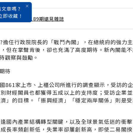
文章嗎 ?
立即收藏 !
 / 3月號雜誌 第189期遠見雜誌
?擔任行政院院長的「戰鬥內閣」，在總統府的強力
聲，但在掌聲背後，卻也充滿了高度期待。新內閣能不
待觀察與鼓勵。
期待
國861家上市、上櫃公司所進行的調查顯示，受訪的
，個別財經閣員也都獲得五成以上的支持度；受訪企業並有
經濟」的目標。「振興經濟」「穩定兩岸關係」則是受
遭逢國內產業結構轉型關鍵，以及全球景氣低迷的衝擊
濟成長率頻創新低，失業率卻屢創新高，即使二易閣揆