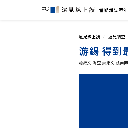
當期雜誌
歷
遠見線上讀
遠見調查
游錫 得到
蕭維文 調查 蕭維文 魏棻卿
蕭維文 調查 蕭