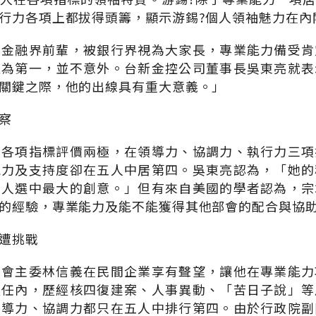
行力各項上都拔得頭籌，顯示游錫?個人領袖魅力在內
是金融界前輩，被銀行界視為大家長，專業能力備受肯
選為第一，並不意外。台新金控公司董事長吳東亮就表
關鍵之際，他的出線具有重大意義。」
察
的各項指標評價兩極，在領導力、協調力、執行力三項
能力及支持度卻在五人中居第四。吳東亮認為，「她的
閣人選中最大的創意。」但有來自美國的學者認為，宗
的經驗，專業能力及能不能獲得其他部會的配合與協
遭挑戰
建會主委林信義在民間企業享有聲望，讓他在專業能力
長任內，歷經核四復建案、人事異動、「苦日子說」等
領導力、協調力都只在五人中排行第四。由於行政院副