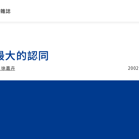
年雜誌
最大的認同
 徐嘉卉
2002
加入追蹤
維文 魏棻卿 徐嘉卉