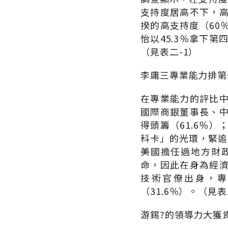
支持度居高不下，高
揆的高支持度（60
怡以45.3％拿下
（見表二-1）
李庸三專業能力排第
在專業能力的評比
國際商銀董事長、
得頭籌（61.6％
科卡」的光環，緊追
美國擔任過地方財
命，因此在身為經濟
技術官僚出身，專
（31.6％）。（見表
游錫?的領導力大獲