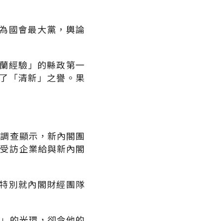
為國會最大黨，輿論
宜蘭經驗」的縣政第一
了「清新」之譽。果
的調查顯示，新內閣團
。受訪企業給與新內閣
特別就內閣財經團隊
驗」的光環，卻令他的