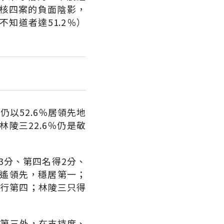
脫核四案的負面陰影，
知道者達51.2％）
以52.6％居領先地
林陵三22.6％仍是敬
3分、第四名得2分、
遙遙領先，穩居第一；
排行第四；林陵三只得
居第三外，在支持度、