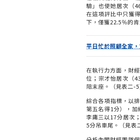
驗」也使她居次（4
在這項評比中只獲得
下，僅獲22.5％的
平日忙於照顧全家，
在執行力方面，財經
位；宗才怡居次（43
陪末座。（見表二-5
綜合各項指標，以排
第五名得1分），加
李庸三以17分居次
5分吊車尾。（見表二
分析內閣財經團隊個