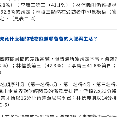
6.8％）；李庸三第三（41.1％）；林信義則仍難擺
32.8％的肯定；林陵三顯然在受訪者中印象模糊（答不
肯定。（見表二-4）
究竟什麼樣的禮物能兼顧爸爸的大腦與生活？
團隊閣員間的差距甚微，但普遍所獲肯定不高。游錫?仍
％）；林信義第三（42.3％）；李庸三41.6％第四；
）
名順序計分（第一名得5分、第二名得4分、第三名得
總出企業界對財經閣員的滿意度排行，游錫?以23分
；宗才怡以16分些微差距屈居季軍；林信義則以14分
-6）
人在各項指標的領袖特質。游錫?除了專業能力一項