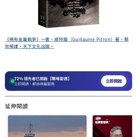
《稀有金屬戰爭》一書，皮特龍（Guillaume Pitron）著，蔡
宗樺譯，天下文化出版。
72%
領先者已開啟【職場雷達】
立即開啟
立即開通！解鎖專屬服務
延伸閱讀