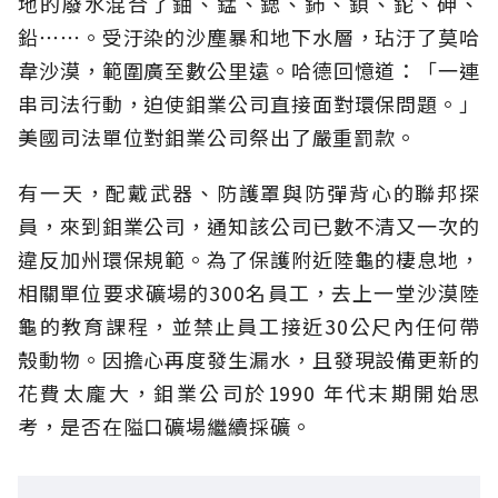
地的廢水混合了鈾、錳、鍶、鈰、鋇、鉈、砷、
鉛⋯⋯。受汙染的沙塵暴和地下水層，玷汙了莫哈
韋沙漠，範圍廣至數公里遠。哈德回憶道：「一連
串司法行動，迫使鉬業公司直接面對環保問題。」
美國司法單位對鉬業公司祭出了嚴重罰款。
有一天，配戴武器、防護罩與防彈背心的聯邦探
員，來到鉬業公司，通知該公司已數不清又一次的
違反加州環保規範。為了保護附近陸龜的棲息地，
相關單位要求礦場的300名員工，去上一堂沙漠陸
龜的教育課程，並禁止員工接近30公尺內任何帶
殼動物。因擔心再度發生漏水，且發現設備更新的
花費太龐大，鉬業公司於1990 年代末期開始思
考，是否在隘口礦場繼續採礦。