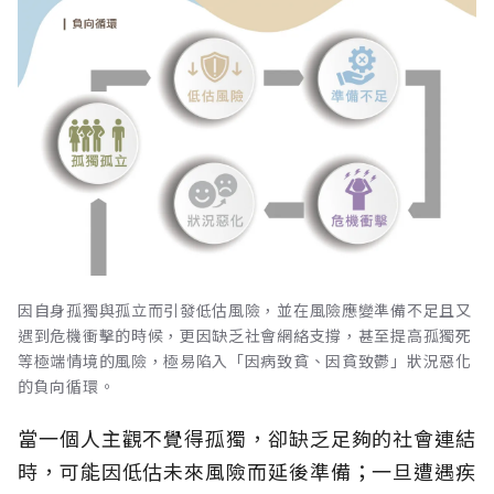
因自身孤獨與孤立而引發低估風險，並在風險應變準備不足且又
遇到危機衝擊的時候，更因缺乏社會網絡支撐，甚至提高孤獨死
等極端情境的風險，極易陷入「因病致貧、因貧致鬱」狀況惡化
的負向循環。
當一個人主觀不覺得孤獨，卻缺乏足夠的社會連結
時，可能因低估未來風險而延後準備；一旦遭遇疾