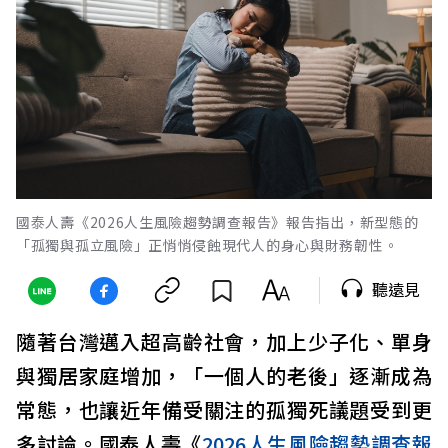
國泰人壽《2026人生風險趨勢調查報告》報告指出，新型態的
「孤獨與孤立風險」正悄悄侵蝕現代人的身心與財務韌性。
聽遠見
隨著台灣邁入超高齡社會，加上少子化、單身
與獨居家庭增加，「一個人的老後」逐漸成為
常態，也讓近年備受關注的孤獨死議題受到更
多討論。國泰人壽《
2026人生風險趨勢調查報