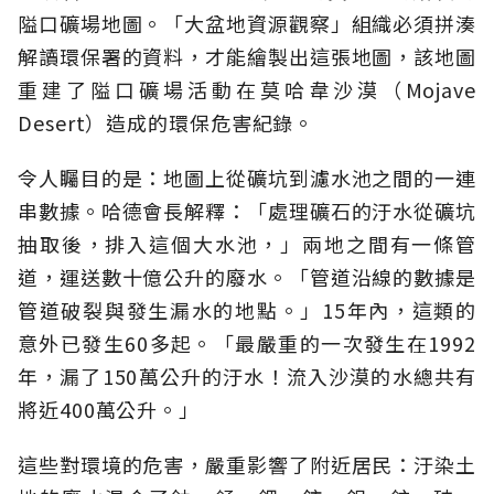
隘口礦場地圖。「大盆地資源觀察」組織必須拼湊
解讀環保署的資料，才能繪製出這張地圖，該地圖
重建了隘口礦場活動在莫哈韋沙漠（Mojave
Desert）造成的環保危害紀錄。
令人矚目的是：地圖上從礦坑到濾水池之間的一連
串數據。哈德會長解釋：「處理礦石的汙水從礦坑
抽取後，排入這個大水池，」兩地之間有一條管
道，運送數十億公升的廢水。「管道沿線的數據是
管道破裂與發生漏水的地點。」15年內，這類的
意外已發生60多起。「最嚴重的一次發生在1992
年，漏了150萬公升的汙水！流入沙漠的水總共有
將近400萬公升。」
這些對環境的危害，嚴重影響了附近居民：汙染土