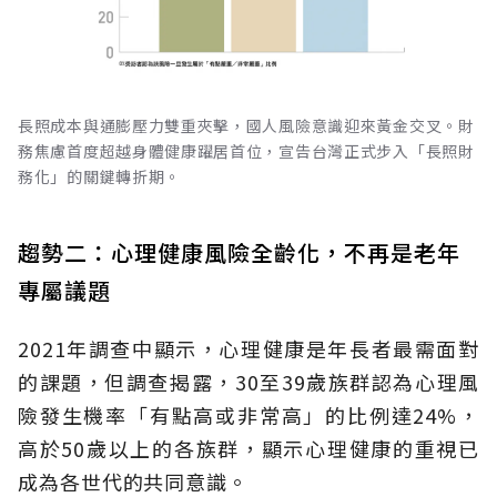
長照成本與通膨壓力雙重夾擊，國人風險意識迎來黃金交叉。財
務焦慮首度超越身體健康躍居首位，宣告台灣正式步入「長照財
務化」的關鍵轉折期。
趨勢二：心理健康風險全齡化，不再是老年
專屬議題
2021年調查中顯示，心理健康是年長者最需面對
的課題，但調查揭露，30至39歲族群認為心理風
險發生機率「有點高或非常高」的比例達24%，
高於50歲以上的各族群，顯示心理健康的重視已
成為各世代的共同意識。