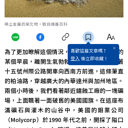
稀土金屬的氧化物。取自維基百科
喜歡這篇文章嗎 ?
為了更加瞭解這個情況，我們於2011年夏季的
登入
後立即收藏 !
某個早晨，離開生氣勃勃的拉斯維加斯，沿著
十五號州際公路開車向西南方前進，這條筆直
的柏油路，穿越廣大的內華達州與加州地區。
兩個小時後，我們看著鄰近鏽蝕工廠的一塊礦
場，上面飄著一面破舊的美國國旗。在這座布
滿礦石與灌木的山谷中，美國的鉬業公司
（Molycorp）於1990 年代之前，開採了隘口