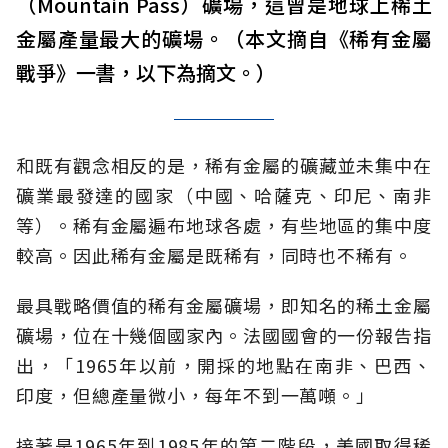
（Mountain Pass）礦場，這曾是地球上稀土
金屬產量最大的礦場。（本文摘自《稀有金屬
戰爭》一書，以下為摘文。）
和既有觀念相反的是，稀有金屬的礦藏並未集中在
礦業最發達的國家（中國、哈薩克、印尼、南非
等）。稀有金屬遍布地球各處，有些地區的集中度
較高。因此稀有金屬是既稀有，同時也不稀有。
最具戰略價值的稀有金屬礦場，即知名的稀土金屬
礦場，位在十幾個國家內。法國國會的一份報告指
出，「1965年以前，開採的地點在南非、巴西、
印度，但總產量微小，每年不到一萬噸。」
接著是1965年到1985年的第二階段，美國取得稀