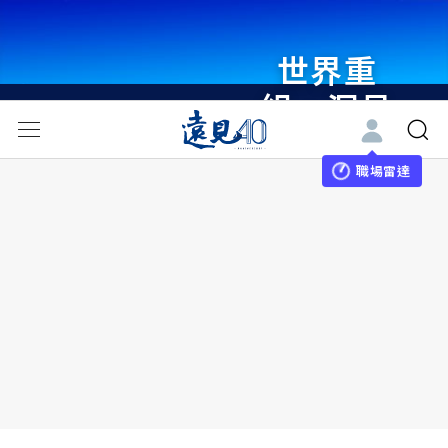
世界重
組・洞見
未來 與
世界領袖
職場雷達
同行