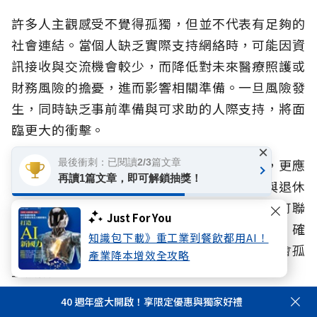
許多人主觀感受不覺得孤獨，但並不代表有足夠的
社會連結。當個人缺乏實際支持網絡時，可能因資
訊接收與交流機會較少，而降低對未來醫療照護或
財務風險的擔憂，進而影響相關準備。一旦風險發
生，同時缺乏事前準備與可求助的人際支持，將面
臨更大的衝擊。
×
國泰人壽建議，民眾除了關注自身心理健康，更應
最後衝刺：已閱讀2/3篇文章
再讀1篇文章，即可解鎖抽獎！
將「檢視社會網絡」視為與健康檢查、財務與退休
規劃同等重要的準備任務。透過定期檢視每月可聯
Just For You
繫的親友人數，以及可自在求助、傾訴的對象，確
知識包下載》重工業到餐飲都用AI！
保風險準備時能獲取足夠資訊、風險來臨時不會孤
產業降本增效全攻略
立無援。
40 週年盛大開啟！享限定優惠與獨家好禮