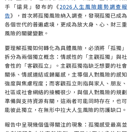
手「遠見」發布的《
2026人生風險趨勢調查報
告
》，首次將孤獨風險納入調查，發現孤獨已成為
各個世代的普遍處境，更成為放大身、心、財三重
風險的關鍵變數。
要理解孤獨如何轉化為具體風險，必須將「孤獨」
拆分為兩個獨立概念：情感性的「主觀孤獨」與社
會性的「客觀孤立」。主觀孤獨指缺乏想要的社會
關係、情感連結或歸屬感，主導個人對風險的感知
強度與焦慮程度；而客觀孤立則指與家人、朋友、
社區或社會網絡的接觸很少，與個人對風險的規劃
準備與支持資源有關，這兩者可能同時存在，也可
能彼此獨立，在無形中拉大人生風險的防護缺口。
報告中呈現幾個值得關注的現象：孤獨感受最高並