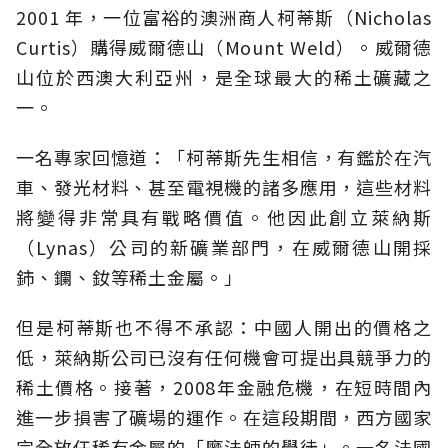
2001 年，一位富裕的澳洲商人柯蒂斯（Nicholas
Curtis）購得威爾德山（Mount Weld）。威爾德
山位於西澳大利亞州，是全球最大的稀土礦藏之
一。
一名專家回憶道：「柯蒂斯先生相信，有鑑於在汽
車、發光材料、甚至電視機的諸多應用，這些材料
將變得非常具有戰略價值。他因此創立萊納斯
（Lynas）公司的新礦業部門，在威爾德山開採
鈰、鑭、釹等稀土金屬。」
但是柯蒂斯也不得不承認：中國人開出的價格之
低，萊納斯公司已沒有任何機會可提出具競爭力的
稀土價格。接著，2008年金融危機，在短時間內
進一步損害了礦場的運作。在這段期間，西方國家
完全放任稀有金屬的「魔法師的學徒」。一名法國