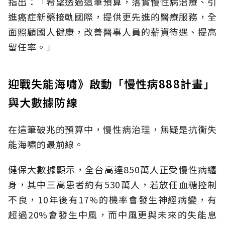
指出：「希望透過這筆預算，落實慢性病治療、引
進癌症新藥接軌國際，提供更先進的醫療服務，全
面照顧國人健康，改善醫事人員的薪資待遇、提高
留任率。」
迎戰失能海嘯》啟動「慢性病888計畫」
與大數據防線
在這筆破兆的預算中，慢性病治理，無疑是抗衡失
能海嘯的最前線。
健保大數據顯示，全台高達850萬人正受慢性病纏
身，其中三高患者約有530萬人，若放任血糖控制
不良，10年後有17%的機率會發生神經病變，有
超過20%會發生中風，而中風更與未來的失能息