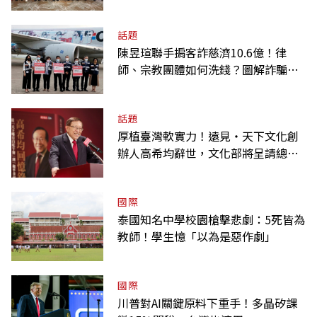
唁高希均
話題
陳昱瑄聯手掮客詐慈濟10.6億！律
師、宗教團體如何洗錢？圖解詐騙關
係網
話題
厚植臺灣軟實力！遠見‧天下文化創
辦人高希均辭世，文化部將呈請總統
明令褒揚
國際
泰國知名中學校園槍擊悲劇：5死皆為
教師！學生憶「以為是惡作劇」
國際
川普對AI關鍵原料下重手！多晶矽課