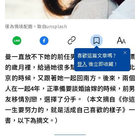
僅為情境配圖。取自unsplash
喜歡這篇文章嗎 ?
曼一直放不下她的前任男友，前男友在她北漂
登入
後立即收藏 !
的歲月裡，給過她很多幫助，在她決定離開北
京的時候，又跟著她一起回南方。後來，兩個
人在一起4年，正準備要談婚論嫁的時候，前男
友移情別戀，選擇了分手。（本文摘自《你這
一生要努力的，就是活成自己喜歡的樣子》一
書，以下為摘文。）