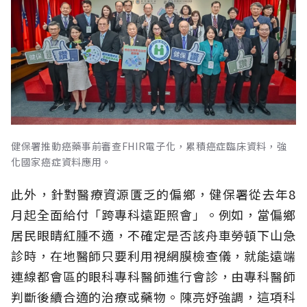
健保署推動癌藥事前審查FHIR電子化，累積癌症臨床資料，強
化國家癌症資料應用。
此外，針對醫療資源匱乏的偏鄉，健保署從去年8
月起全面給付「跨專科遠距照會」。例如，當偏鄉
居民眼睛紅腫不適，不確定是否該舟車勞頓下山急
診時，在地醫師只要利用視網膜檢查儀，就能遠端
連線都會區的眼科專科醫師進行會診，由專科醫師
判斷後續合適的治療或藥物。陳亮妤強調，這項科