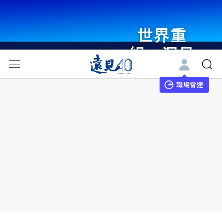
世界重
組・洞見
未來 與
世界領袖
職場雷達
同行