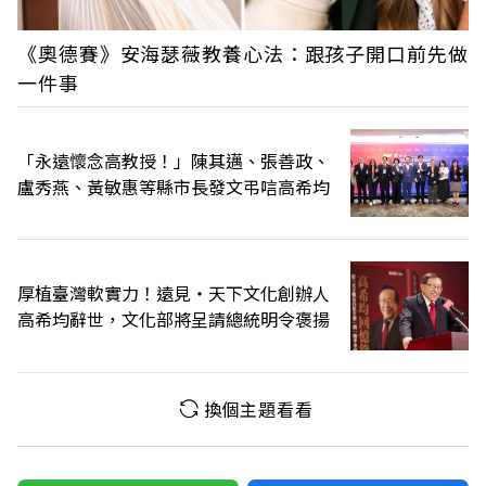
《奧德賽》安海瑟薇教養心法：跟孩子開口前先做
一件事
「永遠懷念高教授！」陳其邁、張善政、
盧秀燕、黃敏惠等縣市長發文弔唁高希均
厚植臺灣軟實力！遠見‧天下文化創辦人
高希均辭世，文化部將呈請總統明令褒揚
換個主題看看