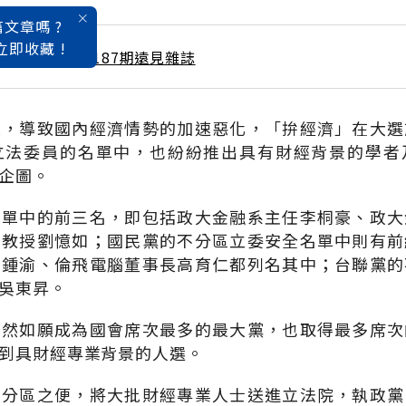
文章嗎 ?
立即收藏 !
 / 1月號雜誌 第187期遠見雜誌
立，導致國內經濟情勢的加速惡化，「拚經濟」在大選
立法委員的名單中，也紛紛推出具有財經背景的學者
企圖。
名單中的前三名，即包括政大金融系主任李桐豪、政大
系教授劉憶如；國民黨的不分區立委安全名單中則有前
王鍾渝、倫飛電腦董事長高育仁都列名其中；台聯黨的
吳東昇。
雖然如願成為國會席次最多的最大黨，也取得最多席次
到具財經專業背景的人選。
不分區之便，將大批財經專業人士送進立法院，執政黨