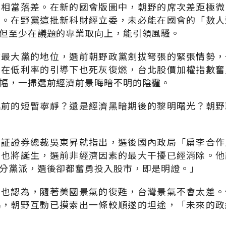
有相當落差。在新的國會版圖中，朝野的席次差距極微
」。在野黨這批新科財經立委，未必能在國會的「數人
但至少在議題的專業取向上，能引領風騷。
會最大黨的地位，選前朝野政黨劍拔弩張的緊張情勢，
，在低利率的引導下也死灰復燃，台北股價加權指數奮
幅，一掃選前經濟前景晦暗不明的陰霾。
臨前的短暫寧靜？還是經濟黑暗期後的黎明曙光？朝野
台証證券總裁吳東昇就指出，選後國內政局「扁李合作
面也將誕生，選前非經濟因素的最大干擾已經消除。他
分黨派，選後卻都奮勇投入股市，即是明證。」
銘也認為，隨著美國景氣的復甦，台灣景氣不會太差。
協，朝野互動已摸索出一條較順遂的坦途，「未來的政