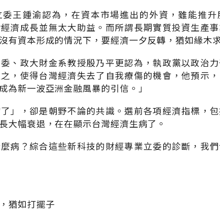
立委王鍾渝認為，在資本市場進出的外資，雖能推升
對經濟成長並無太大助益。而所謂長期實質投資生產事
沒有資本形成的情況下，要經濟一夕反轉，猶如緣木
立委、政大財金系教授殷乃平更認為，執政黨以政治力
過之，使得台灣經濟失去了自我療傷的機會，他預示，
成為新一波亞洲金融風暴的引信。」
病了」，卻是朝野不論的共識。選前各項經濟指標，包
長大幅衰退，在在顯示台灣經濟生病了。
什麼病？綜合這些新科技的財經專業立委的診斷，我們
，猶如打擺子