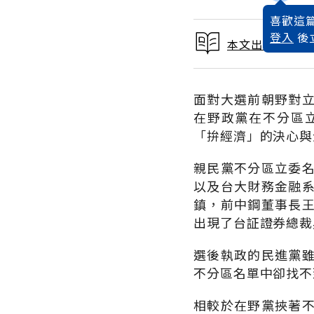
喜歡這篇
登入
後
本文出自 2002
面對大選前朝野對
在野政黨在不分區
「拚經濟」的決心與
親民黨不分區立委
以及台大財務金融
鎮，前中鋼董事長
出現了台証證券總裁
選後執政的民進黨
不分區名單中卻找不
相較於在野黨挾著