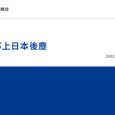
年雜誌
部上日本後塵
2002
加入追蹤