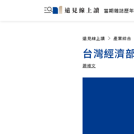
當期雜誌
歷
遠見線上讀
產業綜合
台灣經濟
蕭維文
蕭維文