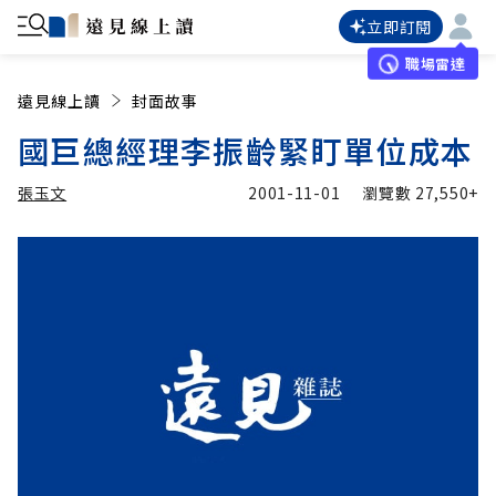
立即訂閱
職場雷達
遠見線上讀
封面故事
國巨總經理李振齡緊盯單位成本
張玉文
2001-11-01
瀏覽數
27,550+
加入追蹤
張玉文