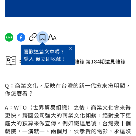
喜歡這篇文章嗎 ?
登入
後立即收藏 !
本文出自 2001 / 10月號雜誌 第184期遠見雜誌
Q：商業文化，反映在台灣的新一代愈來愈明顯，
你怎麼看？
A：WTO（世界貿易組織）之後，商業文化會來得
更快。跨國公司強大的商業文化傾銷，絕對投下更
龐大的預算來做宣傳。例如鐵達尼號，台灣幾十個
戲院，一演就一、兩個月，侯孝賢的電影，永遠沒