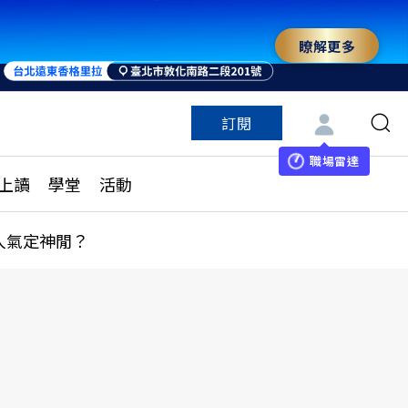
瞭解更多
訂閱
特色頻道
訂閱
見線上讀
ESG遠見
職場雷達
上讀
學堂
活動
多訂閱方案
城市學
刊購買
健康遠見
人氣定神閒？
子報訂閱
華人精英論壇
享知識包
領導影響力學院