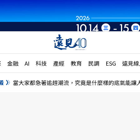
章
特輯
文章
大學升學、職涯攻略
遠
際
金融
AI
科技
產經
教育
民調
ESG
遠見線
國際
更
縣市施政調查全解析
金融
單
民調
澱
當大家都急著追趕潮流，究竟是什麼樣的底氣能讓
產經
電
好享生活
獨
專欄