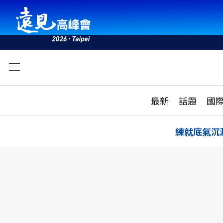
文
最新
最新
話題
國
雜誌目錄
活動
話題
AI
練就底氣沉
學堂
專題報導
科技
教育
遠見ON AIR
影音
合作