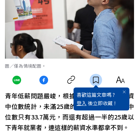
圖／僅為情境配圖。
喜歡這篇文章嗎 ?
青年低薪問題嚴峻，根據主計總處2018年薪資
登入
後立即收藏 !
中位數統計，未滿25歲的受僱員工全年薪資中
位數只有33.7萬元，而還有超過一半的25歲以
下青年就業者，連這樣的薪資水準都拿不到。