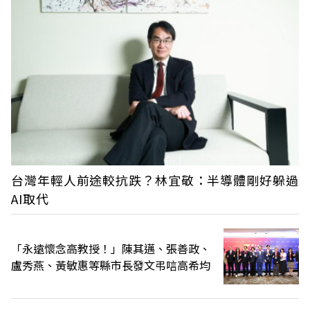
台灣年輕人前途較抗跌？林宜敬：半導體剛好躲過
AI取代
「永遠懷念高教授！」陳其邁、張善政、
盧秀燕、黃敏惠等縣市長發文弔唁高希均