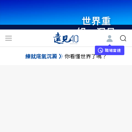
世界重
組・洞見
未來 與
世界領袖
職場雷達
練就底氣沉澱
你看懂世界了嗎？
同行