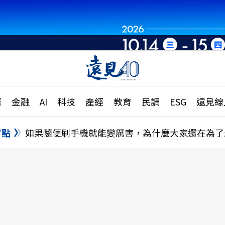
章
特輯
文章
大學升學、職涯攻略
遠
際
金融
AI
科技
產經
教育
民調
ESG
遠見線
國際
更
縣市施政調查全解析
金融
單
民調
盲點
如果隨便刷手機就能變厲害，為什麼大家還在為了
產經
電
好享生活
獨
專欄