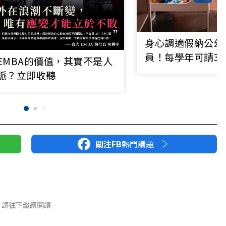
身心調適假納公幼
員！每學年可請3
EMBA的價值，其實不是人
「小時」請
脈？立即收聽
關注FB
熱門議題
請往下繼續閱讀