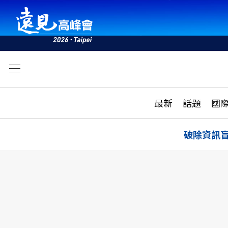
文
最新
最新
話題
國
雜誌目錄
活動
話題
AI
破除資訊
學堂
專題報導
科技
教育
遠見ON AIR
影音
合作