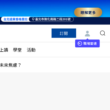
瞭解更多
訂閱
特色頻道
訂閱
見線上讀
ESG遠見
職場雷達
上讀
學堂
活動
多訂閱方案
城市學
刊購買
健康遠見
未來焦慮？
子報訂閱
華人精英論壇
享知識包
領導影響力學院