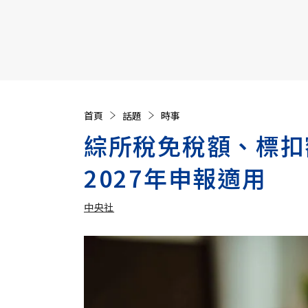
【遠見40週年慶】訂《遠見》贈實用家電3選1+暢銷好
首頁
話題
時事
綜所稅免稅額、標扣
2027年申報適用
中央社
加入追蹤
中央社