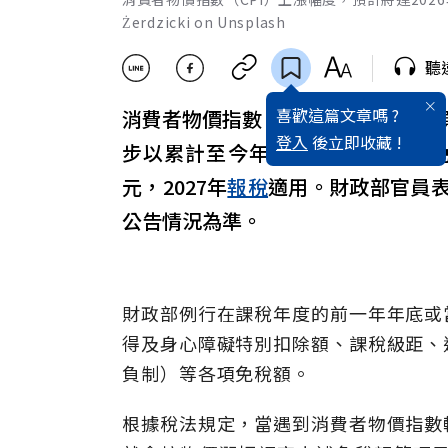
Żerdzicki on Unsplash
聽
喜歡這篇文章嗎 ?
消費者物價指數（
CPI
）上漲幅度，預
登入
後立即收藏 !
步以累計至今年6月的漲幅試算，
元，2027年
報稅
適用。財政部官員
公告情況為準。
財政部例行在課稅年度的前一年年底或
得及身心障礙特別扣除額、課稅級距、
負制）等各項免稅額。
根據稅法規定，當遇到消費者物價指數