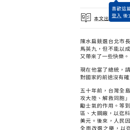
喜歡這篇
登入
後
本文出自 2001
陳水扁競選台北市
馬英九，但不能以
又帶來了一些快樂。
現在他當了總統，
對國家的前途沒有確
五十年前，台灣全
攻大陸、解救同胞
勵士氣的作用。等
區、大鋼廠，以迄科
美元。後來，人民
全面改選之舉，以