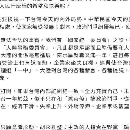
人民什麼樣的希望和快樂呢？
先要檢視一下台灣今天的內外局勢。中華民國今天的
相處，使國家無從發展；對內，政治鬥爭紛擾無已，
項無法否認的事實。我們有「國家統一委員會」之設，
置「大陸事務委員會」，凡此都是承認而且準備要和大
與大陸的關係毫無進展，陳水扁就職又滿一年，甚且每
濟交流上也背道而馳，企業家坐失良機，連帶使台灣
灣迴避「一中」，大陸對台灣的各種發言、各種提議，
象。
能打開，如果台灣內部能團結一致，全力充實自己，未
上台一年於茲，似乎只在和「舊官僚」搞政治鬥爭，從
現在，經濟下滑、失業上升、外銷停滯、企業家或觀望
者只顧意識形態，胡來亂整；主政的人指責在野黨「輸