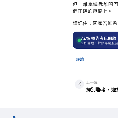
但「誰拿鑰匙誰開
個正確的道路上。
請記住：國家若無希
72%
領先者已開啟
立即開通！解鎖專屬服
評論
上一篇
揮別聯考，迎