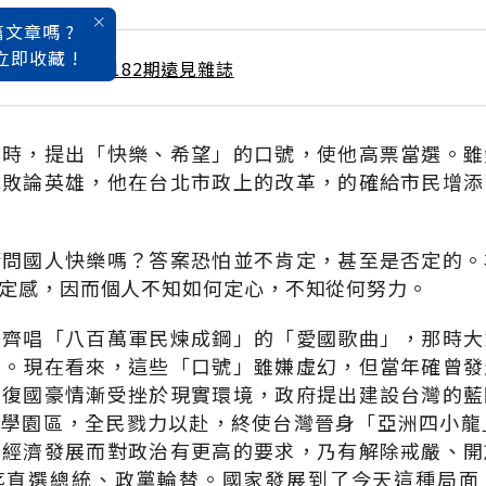
文章嗎 ?
立即收藏 !
 / 8月號雜誌 第182期遠見雜誌
長時，提出「快樂、希望」的口號，使他高票當選。雖
成敗論英雄，他在台北市政上的改革，的確給市民增添
請問國人快樂嗎？答案恐怕並不肯定，甚至是否定的。
定感，因而個人不知如何定心，不知從何努力。
島齊唱「八百萬軍民煉成鋼」的「愛國歌曲」，那時大
」。現在看來，這些「口號」雖嫌虛幻，但當年確曾發
到復國豪情漸受挫於現實環境，政府提出建設台灣的藍
學園區，全民戮力以赴，終使台灣晉身「亞洲四小龍
因經濟發展而對政治有更高的要求，乃有解除戒嚴、開
迄直選總統、政黨輪替。國家發展到了今天這種局面