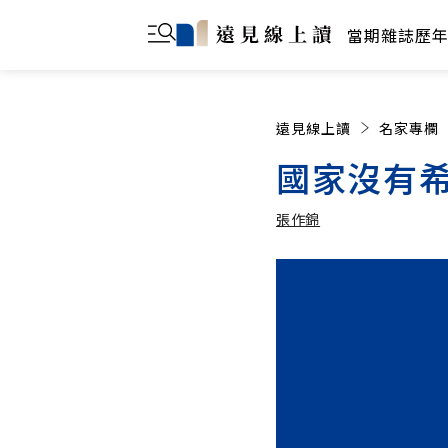
當期雜誌
歷
遠見線上讀
名家專欄
國家沒有
張作錦
張作錦