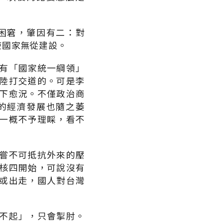
困窘，肇因有二：對
使國家無從建設。
有「國家統一綱領」
陸打交道的。可是李
下愈況。不僅政治商
的經濟發展也隨之萎
一概不予理睬，看不
嘗不可抵抗外來的壓
核四開始，可說沒有
或出走，國人對台灣
不起」，只會掣肘。