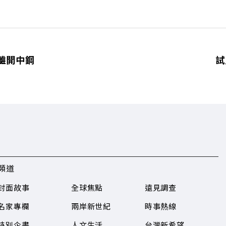
離開中鋼
試
頻道
封面故事
全球焦點
遠見調查
名家專欄
兩岸新世紀
時事熱線
特別企畫
人文生活
台灣新希望