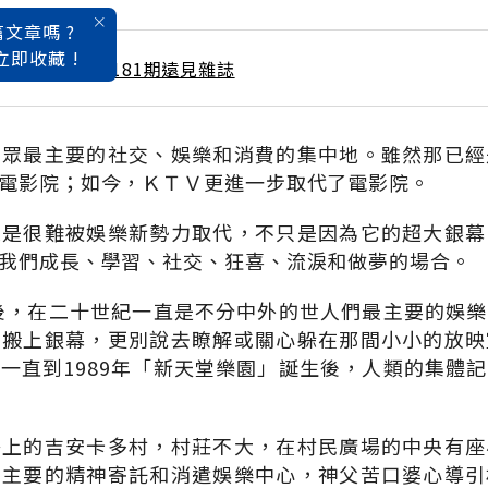
文章嗎 ?
立即收藏 !
 / 7月號雜誌 第181期遠見雜誌
民眾最主要的社交、娛樂和消費的集中地。雖然那已經
電影院；如今，ＫＴＶ更進一步取代了電影院。
還是很難被娛樂新勢力取代，不只是因為它的超大銀幕
我們成長、學習、社交、狂喜、流淚和做夢的場合。
世後，在二十世紀一直是不分中外的世人們最主要的娛
事搬上銀幕，更別說去瞭解或關心躲在那間小小的放映
一直到1989年「新天堂樂園」誕生後，人類的集體
島上的吉安卡多村，村莊不大，在村民廣場的中央有座
民主要的精神寄託和消遣娛樂中心，神父苦口婆心導引