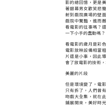
影的總回憶，更是
著銀幕男女歡笑悲
射到戲院廣場的壁
戲院中驚豔，進而
看電影的往事嗎？
一下小手的蠢動嗎？
看電影的歲月是彩
電影放映設備相當
片還是小事，因此
會了放電影的技術，
美麗的片段
但是環境變了，電
只有拆了，人們曾
吻戲大全集，就在
鋪展開來，美好時