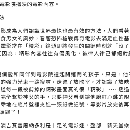
電影院播映的電影內容。
法
電影成為人們認識世界最快也最有效的方法，人們看著
飲食男女的奧妙，看著恐怖槍戰傳奇電影去滿足血性基
的電影常在「精彩」鏡頭即將發生的關鍵時刻就「沒了
（因為，精彩內容往往有傷風化，被律人律己都絕對
是個愛和同伴到電影院裡起鬨嬉鬧的孩子，只是，他
上的強力光束一路搜尋，走進了放映室，才認識了放映
知道每一段被剪掉的精彩畫面真的很「精彩」……透過
查完全繫於神父的手，只要神父看到讓他臉紅心跳的限
乖乖地在底片盤裡夾進一張紙做記號，等影片放完後再
頭罷了！
導演吉賽普屠納多利是十足的電影迷，整部「新天堂樂