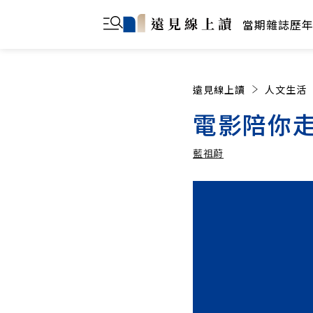
當期雜誌
歷
遠見線上讀
人文生活
電影陪你
藍祖蔚
藍祖蔚