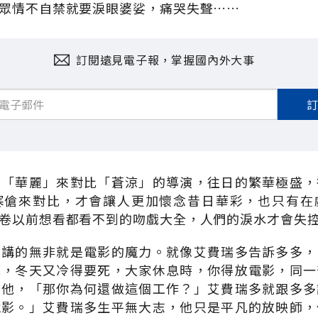
眾情不自禁就要淚眼婆娑，痛哭失聲……
訂閱遠見電子報，掌握國內外大事
用「華麗」來對比「蒼涼」的導演，往日的繁華極盛，
寒傖來對比，才會讓人更加懷念昔日華彩，也只有在
卷以前想看都看不到的吻戲大全，人們的淚水才會失
」講的無非就是電影的魔力。就像艾費瑞多告訴多多，
死，冬天又冷得要死，大家休息時，你得放電影，同一
問他，「那你為何還做這個工作？」艾費瑞多就跟多多
電影。」艾費瑞多生平無大志，他只是平凡的放映師，