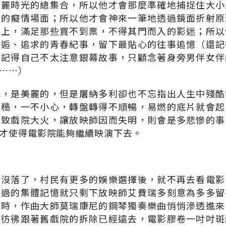
美麗時光的總集合，所以他才會那麼準確地捕捉住大小
慟的癡情場面；所以他才會神來一筆地透過鏡面折射原
面上，滿足那些買不到票，不得其門而入的影迷；所以
邂逅、追求的青春紀事，留下最貼心的往事追憶（還記
還記得自己不太注意銀幕故事，只顧念著身旁男伴女伴
……）
色，是美麗的，但是屠納多利卻也不忘指出人生中殘酷
粗糙，一不小心，轉盤轉得不順暢，易燃的底片就會起
導致戲院大火，讓放映師因而失明，則會是多悲慘的事
才使得電影院能夠繼續映演下去。
影沒落了，村民有更多的娛樂選擇後，就不再去看電影
有過的集體記憶就只剩下放映師艾費瑞多刻意為多多留
此時，作曲大師莫瑞康尼的鋼琴獨奏樂曲悄悄滲透進來
光彷彿跟著舊戲院的拆除已經遠去，電影膠卷一吋吋斑