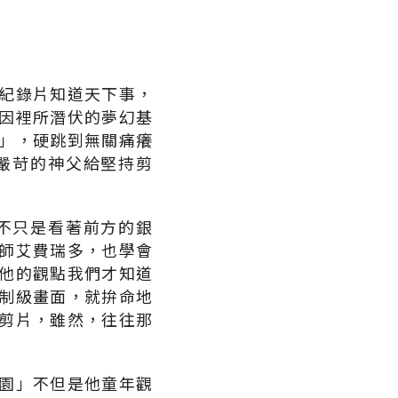
紀錄片知道天下事，
因裡所潛伏的夢幻基
」，硬跳到無關痛癢
嚴苛的神父給堅持剪
不只是看著前方的銀
師艾費瑞多，也學會
他的觀點我們才知道
制級畫面，就拚命地
剪片，雖然，往往那
園」不但是他童年觀