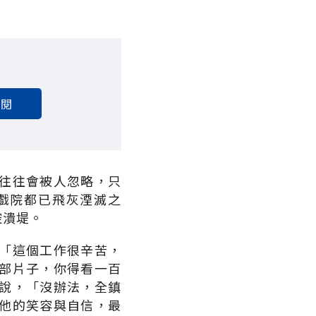
訂閱
往往會被人忽略，只
戲院都已飛灰湮滅之
控潰堤。
「這個工作很辛苦，
部片子，你得看一百
說，「沒辦法，全鎮
他的笑容與自信，最