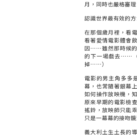
月，同時也嚴格審理
認識世界最有效的方
在那個歲月裡，看
看著愛情電影體會
因……雖然那時候
的下一場戲去……
掉……）
電影的男主角多多
幕，也常隨著銀幕
如何操作放映機，
原來早期的電影檢
搖鈴，放映師只能
只是一幕幕的接吻鏡
義大利土生土長的