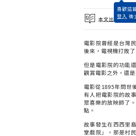
喜歡這篇
登入
後
本文出自 2001
電影院曾經是台灣
後來，電視機打敗了
但是電影院的功能
觀賞電影之外，還是
電影從1895年問
有人把電影院的故
眾喜樂的放映師了。
點。
故事發生在西西里
堂戲院」，那是村