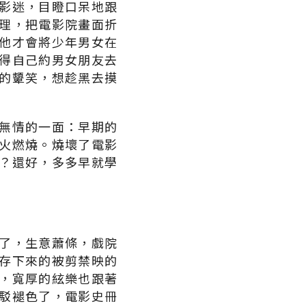
影迷，目瞪口呆地跟
理，把電影院畫面折
他才會將少年男女在
得自己約男女朋友去
的顰笑，想趁黑去摸
無情的一面：早期的
火燃燒。燒壞了電影
？還好，多多早就學
了，生意蕭條，戲院
存下來的被剪禁映的
，寬厚的絃樂也跟著
駁褪色了，電影史冊