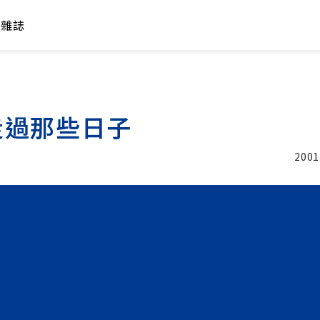
年雜誌
走過那些日子
2001
加入追蹤