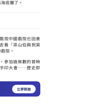
腦海底層了。
戲院中國戲院也因景
去看「梁山伯與祝英
的戲院。
，參加過無數的首映
手印大會……歷史即
立即開啟