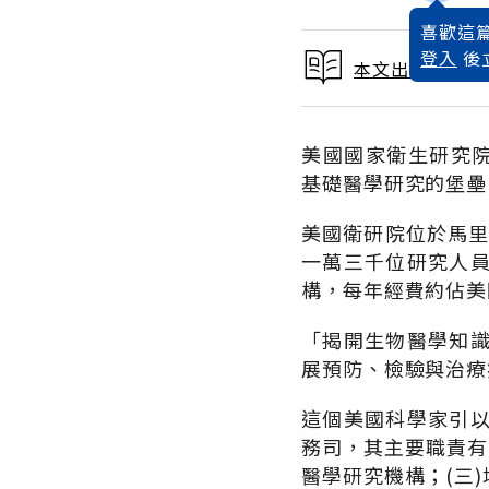
喜歡這篇
登入
後
本文出自 1988
美國國家衛生研究院(Th
基礎醫學研究的堡壘
美國衛研院位於馬里
一萬三千位研究人
構，每年經費約佔美
「揭開生物醫學知
展預防、檢驗與治療
這個美國科學家引
務司，其主要職責有
醫學研究機構；(三