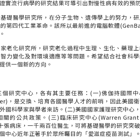
證實流行病學的研究結果可導引出對慢性病有效的預
般基礎醫學研究所，在分子生物、遺傳學上的努力，研
第四代工業革命。該所以最前進的電腦軟體(GenBank
。
國家老化研究所，研究老化過程中生理、生化、藥理上
、智力變化及對環境適應等等問題。希望結合社會科學
提供一個新的方向。
研究中心，各有其主要任務：(一)佛伽持國際中心(John
al Center)，是交換、培育各國醫學人才的前哨，因此
外國科學家與學者來訪。(二)美國國家護理研究中心
共政策。(三)臨床研究中心(Warren Grant Magn
五百四十張病床，一千兩百位醫生，可將基礎醫學的研究突
個中心近年正著手於眾所矚目的「愛滋症疫苗測試」