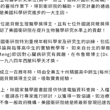
格的審核作業下，得到衛研院的輔助。研究計畫的通過
是美國科學研究進步的一大主因。
六位諾貝爾生理醫學獎得主，且有七位外國諾貝爾獎得
認了美國衛研院在提升生物醫學研究水準上的貢獻！
美國衛研院特別重視年輕科學家及研究生的訓練，包括
論與指導高中生的實驗教學等。 如來自台北的華裔孟氏姊
t Meng)即因對心臟病研究有興趣，在布魯爾博士(Dr. Br
一九八四年西屋科學天才獎。
成立一百周年時，特由全美五十州精選高中師生(每州
諾貝爾獎得主交談，吸取寶貴經驗。
流上，除國家醫學圖書館提供快速電腦資料查詢、入檔
題，邀請各行專家進行研討，以獲得一致協議，如治療
不像一般政府機構，美國衛研院總是將最新發現迅速