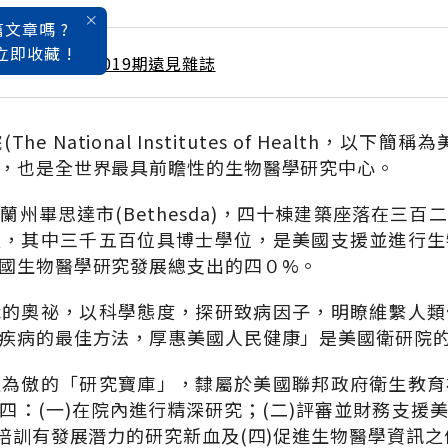
文章嗎 ?
立即收藏 !
 / 1月號雜誌 第019期遠見雜誌
e National Institutes of Health，以下
，也是全世界最具前瞻性的生物醫學研究中心。
蘭州畢思達市(Bethesda)，四十棟建築座落在三百
員，其中三千五百位具博士學位，是美國支援並進行生
國生物醫學研究發展總支出的四０%。
識的奧祕，以科學態度，探研致病因子，明瞭維繫人類
疾病的最佳方法，厚惠美國人民健康」是美國衛研院
以為傲的「研究寶庫」，隸屬於美國聯邦政府衛生教育
四：(一)在院內進行精深研究；(二)評審並財務支援
)培訓有發展潛力的研究新血及(四)促進生物醫學資訊