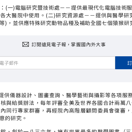
：(一)電腦研究暨技術處－－提供最現代化電腦技術
各大醫院中使用。(二)研究資源處－－提供與醫學研
等)，並供應特殊研究動物品種及補助全國七個猿猴研
訂閱遠見電子報，掌握國內外大事
－提供儀器設計、圖畫查詢、醫學藝術與攝影等各項服務
審核與給獎辦法，每年評審全美及世界各國合計兩萬八
院內同行專家群審，再經院內高階層顧問委員會復審，
意的研究。
書館，創於一八三六年，擁有世界最多的醫學圖書（三