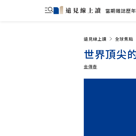
當期雜誌
歷
遠見線上讀
全球焦點
世界頂尖
金傳春
金傳春