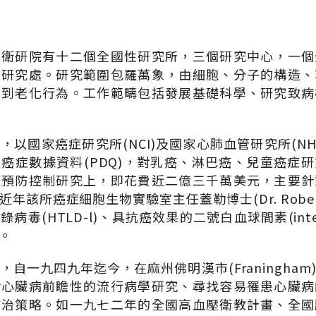
國衛研院有十二個全國性研究所，三個研究中心，一個
援研究處。研究範圍包羅萬象，由細胞、分子的構造、
育到老化行為。工作範疇包括發展基礎科學、研究致病
以國家癌症研究所(NCI)及國家心肺血管研究所(NH
癌症數據資料(PDQ)，對乳癌、淋巴癌、兒童癌症
症預防控制研究上，即花費近二億三千萬美元，主要針
該所癌症細胞生物實驗室主任蓋勒博士(Dr. Robert C
毒(HTLD-l)、具抗癌效果的二號白血球間素(interl
。
自一九四九年迄今，在麻州佛明漢市(Franingha
對心臟病前瞻性的流行病學研究、尋找容易罹患心臟病
防治策略。如一九七二年的全國高血壓衛教計畫、全國