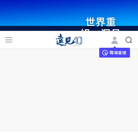
世界重
組・洞見
未來 與
世界領袖
職場雷達
同行