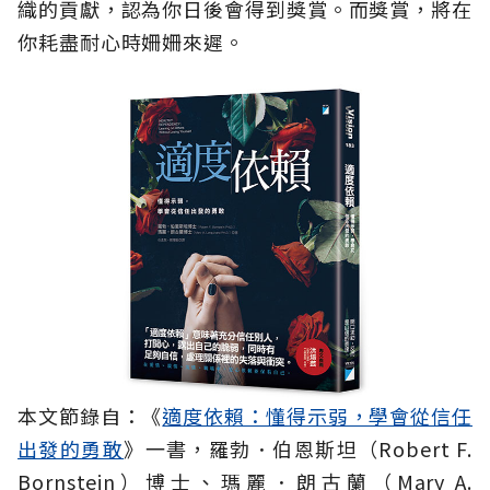
織的貢獻，認為你日後會得到獎賞。而獎賞，將在
你耗盡耐心時姍姍來遲。
本文節錄自：《
適度依賴：懂得示弱，學會從信任
出發的勇敢
》一書，羅勃．伯恩斯坦（Robert F.
Bornstein）博士、瑪麗．朗古蘭（Mary A.