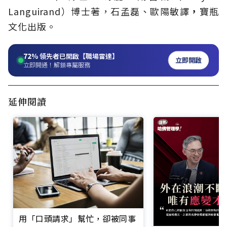
Languirand）博士著，石孟磊、歐陽敏譯
，
寶瓶
文化
出版。
72%
領先者已開啟【職場雷達】
立即開啟
立即開通！解鎖專屬服務
延伸閱讀
用「口頭請求」幫忙，卻被同事