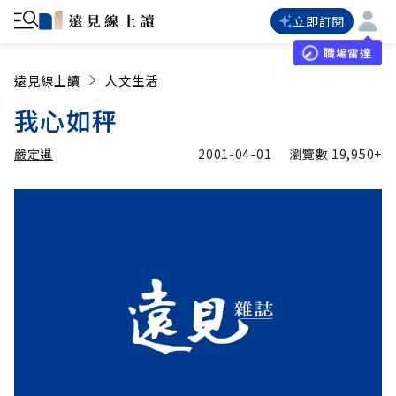
立即訂閱
職場雷達
遠見線上讀
人文生活
我心如秤
嚴定暹
2001-04-01
瀏覽數
19,950+
加入追蹤
嚴定暹