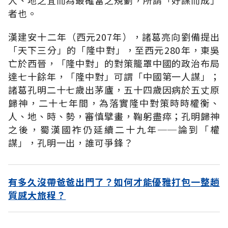
者也。
漢建安十二年（西元207年），諸葛亮向劉備提出
「天下三分」的「隆中對」，至西元280年，東吳
亡於西晉，「隆中對」的對策籠罩中國的政治布局
達七十餘年，「隆中對」可謂「中國第一人謀」；
諸葛孔明二十七歲出茅廬，五十四歲因病於五丈原
歸神，二十七年間，為落實隆中對策時時權衡、
人、地、時、勢，審慎擘畫，鞠躬盡瘁；孔明歸神
之後，蜀漢國祚仍延續二十九年──論到「權
謀」，孔明一出，誰可爭鋒？
有多久沒帶爸爸出門了？如何才能優雅打包一整趟
質感大旅程？