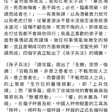
任？當然是帶我去；豈知孔老夫子說，「暴虎馮
河，死而無悔者，吾不與也；必也，臨事而敬，好
謀而成者也！」──有勇無謀，以為憑著勇力就可
以和老虎打架，仗著會游泳不管水流是否湍急就游
泳渡河，這種不顧危險、死而不悔的人，即使是出
去打仗我都不會與他同行；我真正喜歡的弟子是：
面對事情認真而謹慎，做任何事情能做周全的規
劃，並且是朝成功的方面做規劃──至聖先師「好
謀而成」四個字真正點出了《孫子兵法》的精義。
《孫子兵法》「謀攻篇」提出了「全勝」思想，強
調：「百戰百勝，非善之善者也；不戰而屈人之
兵，善之善者也」，而要達到「不戰而屈人之兵」
的上策是「全方位的審慎規劃」，即「上兵伐
謀」；而「軍爭篇」提示了攻城掠地的實戰最高指
導原則為「懸權而動」——「權」的本義為「秤
錘」，在電子秤普及前，中國人秤物輕重的工具為
「桿秤」，桿秤有一個秤錘，秤錘的正式名稱叫做