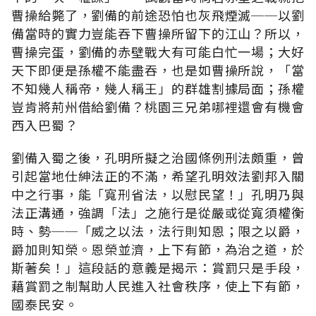
曹操給斃了，劉備的前途恐怕也灰飛煙滅──以劉
備當時的實力豈能吞下曹操所留下的江山？所以，
曹操完蛋，劉備的赤壁戰大有可能白忙一場；大好
天下即便是孫權不能盡吞，也是如曹操所說，「當
不知幾人稱帝，幾人稱王」的群雄割據局面；孫權
豈肯將荊州借給劉備？桃園三兄弟哪裡還會有機會
西入巴蜀？
劉備入蜀之後，孔明所擬之治國條例刑法頗重，曾
引起當地仕紳法正的不滿，希望孔明效法劉邦入關
中之行事，能「寬刑省法，以慰民望！」孔明乃與
法正溝通，強調「法」之施行是從嚴或從寬須權衡
時、勢──「威之以法，法行則知恩；限之以爵，
爵加則知榮。恩榮並濟，上下有節，為治之道，於
斯著矣！」這段話的意義是揭示：賞罰只是手段，
藉賞罰之制幫助人民進入社會秩序，使上下有節，
國泰民安。