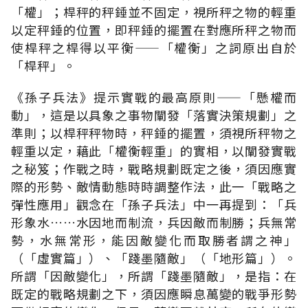
「權」；桿秤的秤錘並不固定，視所秤之物的輕重
以定秤錘的位置，即秤錘的擺置在對應所秤之物而
使桿秤之桿得以平衡——「權衡」之詞原出自於
「桿秤」。
《孫子兵法》提示實戰的最高原則——「懸權而
動」，這是以具象之事物闡發「落實決策規劃」之
準則；以桿秤秤物時，秤錘的擺置，須視所秤物之
輕重以定，藉此「權衡輕重」的實相，以闡發實戰
之秘笈；作戰之時，戰略規劃既定之後，須因應實
際的形勢、敵情動態時時調整作法，此一「戰略之
彈性應用」觀念在「孫子兵法」中一再提到：「兵
形象水……水因地而制流，兵因敵而制勝；兵無常
勢，水無常形，能因敵變化而取勝者謂之神」
（「虛實篇」）、「踐墨隨敵」（「地形篇」）。
所謂「因敵變化」，所謂「踐墨隨敵」，是指：在
既定的戰略規劃之下，須因應瞬息萬變的戰爭形勢