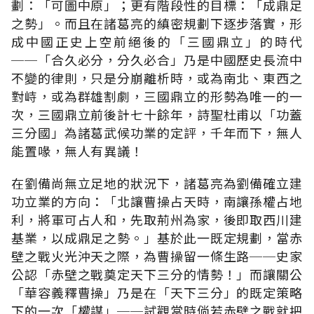
劃：「可圖中原」；更有階段性的目標：「成鼎足
之勢」。而且在諸葛亮的縝密規劃下逐步落實，形
成中國正史上空前絕後的「三國鼎立」的時代
──「合久必分，分久必合」乃是中國歷史長流中
不變的律則，只是分崩離析時，或為南北、東西之
對峙，或為群雄割劇，三國鼎立的形勢為唯一的一
次，三國鼎立前後計七十餘年，詩聖杜甫以「功蓋
三分國」為諸葛武候功業的定評，千年而下，無人
能置喙，無人有異議！
在劉備尚無立足地的狀況下，諸葛亮為劉備確立建
功立業的方向：「北讓曹操占天時，南讓孫權占地
利，將軍可占人和，先取荊州為家，後即取西川建
基業，以成鼎足之勢。」基於此一既定規劃，當赤
壁之戰火光沖天之際，為曹操留一條生路──史家
公認「赤壁之戰奠定天下三分的情勢！」而讓關公
「華容義釋曹操」乃是在「天下三分」的既定策略
下的一次「權謀」──試觀當時倘若赤壁之戰就把