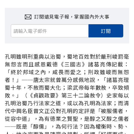
訂閱遠見電子報，掌握國內外大事
訂閱
孔明雖明刑重典以治蜀，蜀地百姓對於嚴刑峻罰毫
無怨言而且感恩戴德《三國志》諸葛亮傳記載：
「終於邦域之內，咸畏而愛之；刑政雖峻而無怨
者！」──唐太宗就曾萬分感佩地說，「諸葛亮理
蜀十年，不赦而蜀大化；梁武帝每年數赦，卒致傾
敗。」（《貞觀政要》第三十二論赦令）史家每以
孔明治蜀乃行法家之道，或以為孔明為法家；而清
代中興名臣曾文正公對孔明的定評是「被服儒者，
從容中道」，為有德業之賢聖，是醇之又醇之儒者
──既是「醇儒」，為何行法？因為權衡時、勢、
人、地之宜而為最確當之規劃，所謂「好謀而成」