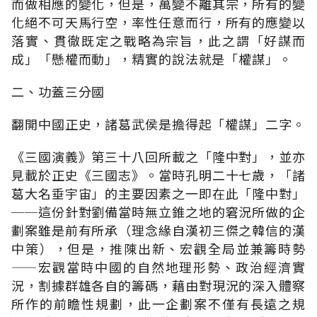
而做相應的變化，但是，萬變不離其宗，所有的變
化絕不可天馬行空，率性任意而行，所有的應變以
落實、貫徹既定之戰略為宗旨，此之謂「好謀而
成」「懸權而動」，精實的說法就是「權謀」。
二、功蓋三分國
翻開中國正史，諸葛武侯是擔得起「權謀」二字。
《三國演義》第三十八回所載之「隆中對」，並亦
見載於正史《三國志》。當時孔明二十七歲，「諸
葛大名垂宇宙」的主要因素之一即在此「隆中對」
──這份針對劉備當時無立錐之地的窘況所做的企
劃案雖是前有所承（理念緣自漢初三傑之韓信的漢
中策），但是，推陳出新、宏觀全局並兼籌時勢
——宏觀當時中國的自然地理形勢、政治經濟實
況，割據群雄各自的籌碼，藉由對現況的深入體察
所作的前瞻性規劃，此一企劃案不僅有長遠之規