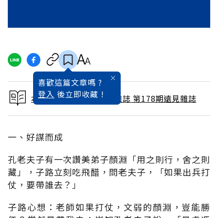
喜歡這篇文章嗎 ?
登入
後立即收藏 !
本文出自 2001 / 4月號雜誌 第178期遠見雜誌
一、好謀而成
孔老夫子有一次讚美弟子顏淵「用之則行，舍之則
藏」，子路立刻吃飛醋，問老夫子，「如果出兵打
仗，要帶誰去？」
子路心想：老師如果打仗，文弱的顏淵，豈能勝