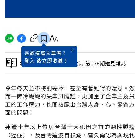
喜歡這篇文章嗎 ?
登入
後立即收藏 !
本文出自 2001 / 4月號雜誌 第178期遠見雜誌
今年冬天並不特別寒冷，甚至有著難得的暖意。然
而一陣冷颼颼的失業風颳起，更加重了企業主及員
工的工作壓力，也間接颳出台灣人身、心、靈各方
面的問題。
連續十年以上位居台灣十大死因之首的惡性腫瘤
（癌症），及台灣這波自殺潮，雷久南認為與現代