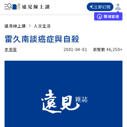
立即訂閱
職場雷達
遠見線上讀
人文生活
雷久南談癌症與自殺
李思萱
2001-04-01
瀏覽數
46,250+
加入追蹤
李思萱