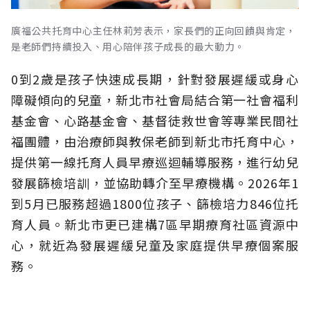
廣福公共托育中心主任林莉芳表示，家長們的正向回饋與肯定，
是老師們持續投入、用心陪伴孩子成長的最大動力。
0到2歲是孩子快速成長期，針對發展遲緩或身心
障礙傾向的兒童，新北市社會局結合第一社會福利
基金會、心路基金會、基督徒救世會等專業民間社
福團體，由治療師與教保老師到新北市托育中心，
提供第一線托育人員早療巡迴輔導服務，進行幼兒
發展篩檢培訓，並協助轉介至早療機構。2026年1
到5月已服務超過1800位孩子、篩檢培力846位托
育人員。新北市更已建構7區早期療育社區資源中
心，就近為發展遲緩兒童及家庭提供早療個案服
務。