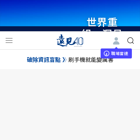
世界重
組・洞見
未來 與
世界領袖
職場雷達
破除資訊盲點
刷手機就能變厲害
同行