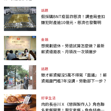
話題
假採購BNT疫苗詐慈濟！調查局查扣
嫌犯財產逾10億元，慈濟也發聲明
金融
想規劃退休，勞退試算怎麼做？最新
薪資級距表、月領改一次領撇步
話題
徵才薪資擬沒5萬不得寫「面議」！薪
資揭露門檻7年沒調，勞動部下一步？
好享生活
肉的長谷川Ｘ《戀與製作人》角色聯
名套餐開賣！限定套餐、角色特典、