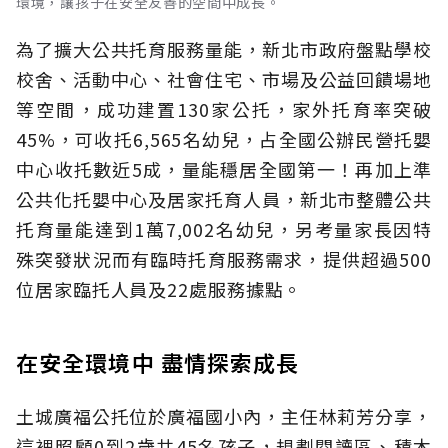
環境，讓孩子在安全友善的空間中成長。
為了擴大公共托育服務量能，新北市政府盤點學校
校舍、活動中心、社會住宅、市場及公益回饋場地
等空間，成功建置130家公托，家外托育率突破
45%，可收托6,565名幼兒，占全國公辦民營托嬰
中心收托數近5成，量能穩居全國第一！再加上準
公共化托嬰中心及居家托育人員，新北市整體公共
托育量能達到1萬7,002名幼兒，另考量家長因特
殊突發狀況而有臨時托育服務需求，提供超過500
位居家臨托人員及22處服務據點。
在安全環境中 盡情探索成長
土城廣福公托位於廣福國小內，主任林莉芳分享，
這裡照顧0到2歲共45名孩子，規劃閱讀區、積木