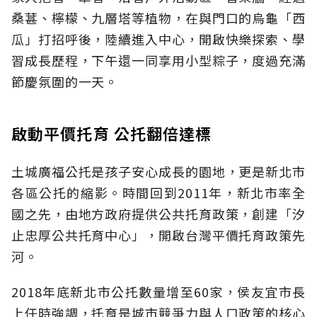
桑葚、檸檬、九層塔等植物，在與門口的烏龜「西
瓜」打招呼後，陸續進入中心，開啟快樂探索、學
習成長歷程，下午還一同享用小型粽子，度過充滿
節慶氛圍的一天。
啟動平價托育 公托翻倍達標
土城廣福公托是孩子安心成長的園地，更是新北市
各區公托的縮影。時間回到2011年，新北市率全
國之先，由地方政府提供公共托育政策，創建「汐
止忠厚公共托育中心」，開啟台灣平價托育政策先
河。
2018年底新北市公托數量增至60家，侯友宜市長
上任時強調，托育是城市競爭力與人口政策的核心