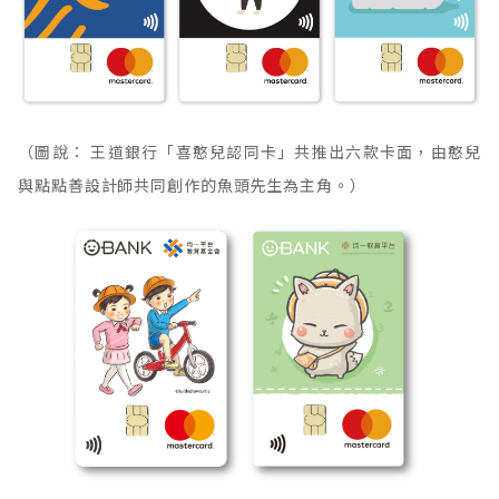
（圖說： 王道銀行「喜憨兒認同卡」共推出六款卡面，由憨兒
與點點善設計師共同創作的魚頭先生為主角。）