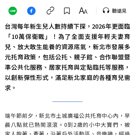
聽遠見
台灣每年新生兒人數持續下探，2026年更面臨
「10萬保衛戰」！為了全面支援年輕夫妻育
兒、放大敢生能養的資源底氣，新北市發展多
元托育政策，包括公托、親子館、合作聯盟暨
準公共化服務、居家托育與定點臨托等服務，
以創新彈性形式，滿足新北家庭的各種育兒需
求。
端午節前夕，新北市土城廣福公共托育中心內，早
晨八點就已熱鬧滾滾。0到2歲的小中大寶們，被
家人抱著、牽著，沿著戶外活動區、音樂牆，經過