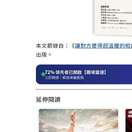
本文節錄自：《
讓對方覺得超溫暖的相
出版。
72%
領先者已開啟【職場雷達】
立即開通！解鎖專屬服務
延伸閱讀