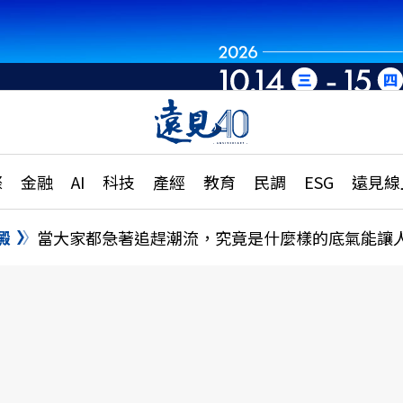
章
特輯
文章
大學升學、職涯攻略
遠
際
金融
AI
科技
產經
教育
民調
ESG
遠見線
國際
更
縣市施政調查全解析
金融
單
民調
澱
當大家都急著追趕潮流，究竟是什麼樣的底氣能讓
產經
電
好享生活
獨
專欄