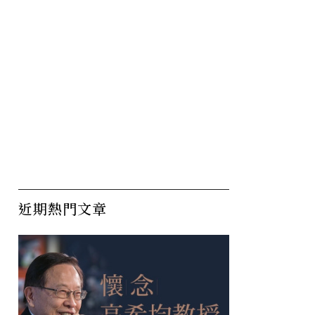
彼此筋疲
把「尊重」放進心裡，不要
商
認為你一定能夠改變別人！
會
隨
近期熱門文章