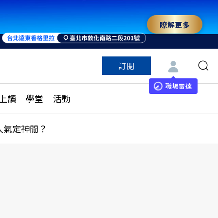
瞭解更多
訂閱
特色頻道
訂閱
見線上讀
ESG遠見
職場雷達
上讀
學堂
活動
多訂閱方案
城市學
刊購買
健康遠見
人氣定神閒？
子報訂閱
華人精英論壇
享知識包
領導影響力學院