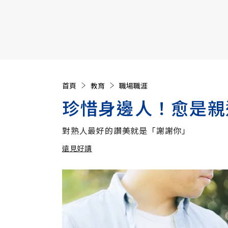
【遠見40週年慶】訂《遠見》贈實用家電3選1+暢銷好
首頁
教育
職場職涯
珍惜身邊人！愈是親
對熟人最好的讚美就是「謝謝你」
遠見好讀
加入追蹤
遠見好讀