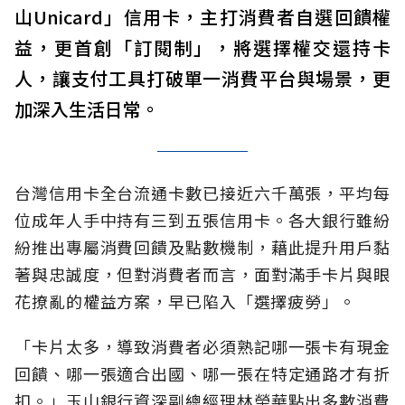
山Unicard」信用卡，主打消費者自選回饋權
益，更首創「訂閱制」，將選擇權交還持卡
人，讓支付工具打破單一消費平台與場景，更
加深入生活日常。
台灣信用卡全台流通卡數已接近六千萬張，平均每
位成年人手中持有三到五張信用卡。各大銀行雖紛
紛推出專屬消費回饋及點數機制，藉此提升用戶黏
著與忠誠度，但對消費者而言，面對滿手卡片與眼
花撩亂的權益方案，早已陷入「選擇疲勞」。
「卡片太多，導致消費者必須熟記哪一張卡有現金
回饋、哪一張適合出國、哪一張在特定通路才有折
扣。」玉山銀行資深副總經理林榮華點出多數消費