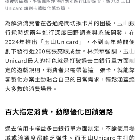
擇疲勞痛點，率領團隊耗時近兩年進行田野調查，致力以 玉山
Unicard 讓刷卡體驗化繁為簡 。
為解決消費者在各通路間切換卡片的困擾，玉山銀
行耗時近兩年進行深度田野調查與系統開發，在
2024年推出「玉山Unicard」，不到兩年時間便
創下發行近200萬張亮眼成績。林榮華強調，玉山
Unicard最大的特色就是打破過去由銀行單方面制
定的遊戲規則，消費者只需帶著這一張卡，就能靠
客製化方案主動貼合自己的日常需求，輕鬆涵蓋絕
大多數的消費場景。
百大指定消費，動態優化回饋通路
過去信用卡權益多由銀行單方面制定，不論使用場
域或流通度都缺乏彈性。而玉山Unicard主打的