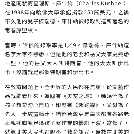
地產開發商查理斯．庫什納（Charles Kushner）
在1998年向哈佛大學承諾捐款250萬美元，之後
不久他的兒子傑瑞德．庫什納被錄取到這所著名的
常春藤盟校。
當時，哈佛的錄取率是1／9。傑瑞德．庫什納這
名字大家不熟悉，但是他的老婆和岳父大家更熟悉
一些，他的岳父大人叫特朗普，他的太太叫伊萬
卡，沒錯就是那個特朗普和伊萬卡。
在教育問題上，全世界的人民都在焦慮。從文藝作
品就能看出來，韓國有《天空之城》，媽媽們為了
孩子教育勾心鬥角，印度有《起跑線》，父母為了
先人一步絞盡腦汁，咱們台灣更是每天都有各路老
母親捶胸頓足逼孩子寫作業的慘劇上演，當然了，
就算北美人民也逃脫不了教育詛咒，無數在北美的