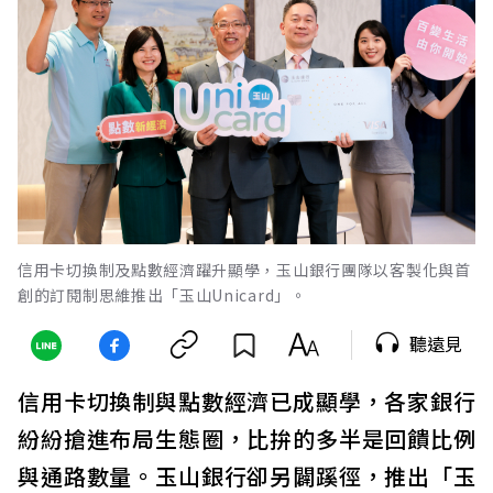
信用卡切換制及點數經濟躍升顯學，玉山銀行團隊以客製化與首
創的訂閱制思維推出「玉山Unicard」。
聽遠見
信用卡切換制與點數經濟已成顯學，各家銀行
紛紛搶進布局生態圈，比拚的多半是回饋比例
與通路數量。玉山銀行卻另闢蹊徑，推出「玉