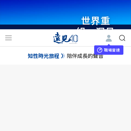
世界重
組・洞見
未來 與
世界領袖
職場雷達
知性時光旅程
陪伴成長的聲音
同行