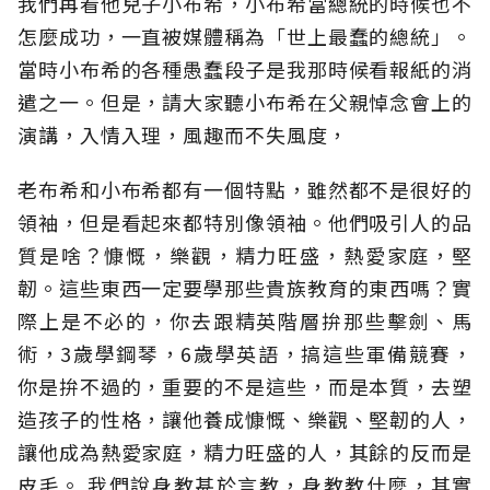
我們再看他兒子小布希，小布希當總統的時候也不
怎麼成功，一直被媒體稱為「世上最蠢的總統」。
當時小布希的各種愚蠢段子是我那時候看報紙的消
遣之一。但是，請大家聽小布希在父親悼念會上的
演講，入情入理，風趣而不失風度，
老布希和小布希都有一個特點，雖然都不是很好的
領袖，但是看起來都特別像領袖。他們吸引人的品
質是啥？慷慨，樂觀，精力旺盛，熱愛家庭，堅
韌。這些東西一定要學那些貴族教育的東西嗎？實
際上是不必的，你去跟精英階層拚那些擊劍、馬
術，3歲學鋼琴，6歲學英語，搞這些軍備競賽，
你是拚不過的，重要的不是這些，而是本質，去塑
造孩子的性格，讓他養成慷慨、樂觀、堅韌的人，
讓他成為熱愛家庭，精力旺盛的人，其餘的反而是
皮毛。 我們說身教甚於言教，身教教什麼，其實