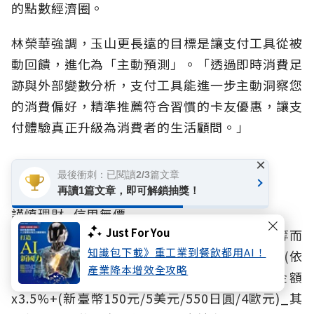
的點數經濟圈。
林榮華強調，玉山更長遠的目標是讓支付工具從被
動回饋，進化為「主動預測」。「透過即時消費足
跡與外部變數分析，支付工具能進一步主動洞察您
的消費偏好，精準推薦符合習慣的卡友優惠，讓支
付體驗真正升級為消費者的生活顧問。」
×
【
立即申辦玉山Unicard
】
最後衝刺：已閱讀2/3篇文章
再讀1篇文章，即可解鎖抽獎！
謹慎理財_信用無價
Just For You
循環利率：5.88%-15%_(依玉山銀行電腦評等而
知識包下載》重工業到餐飲都用AI！
訂，基準日：2015/09/01)。_預借現金手續費(依
產業降本增效全攻略
預借現金約定結付幣別區分)：預借現金金額
x3.5%+(新臺幣150元/5美元/550日圓/4歐元)_其