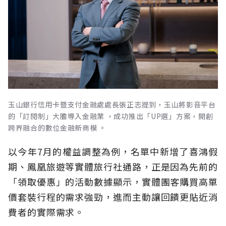
玉山銀行信用卡暨支付金融處處長張正志提到，玉山將影音平台
的「訂閱制」大膽導入金融業 ，成功推出「UP選」方案，開創
跨界融合的數位金融新商模 。
以今年7月的權益調整為例，名單中新增了喜鴻假
期、鳳凰旅遊等實體旅行社通路，正是因為先前的
「領取優惠」的活動數據顯示，實體團客購買高單
價套裝行程的需求強勁，進而主動讓回饋更貼近消
費者的實際需求。