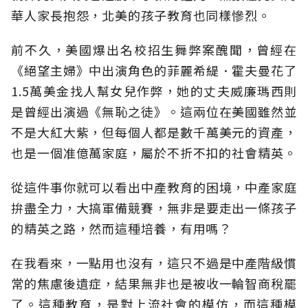
華人家長抱怨，北美的孩子教育也同樣慘烈。
前不久，美國爆出名校招生舞弊案醜聞，曾經在
《絕望主婦》中出演角色的菲麗希緹．霍夫曼花了
1.5萬美金找人幫女兒作弊，她的丈夫威廉瑪西則
是曾經出演過《無恥之徒》。這兩位在美國雖然並
不是大紅大紫，但每個人都是數千萬美元的資產，
也是一個准億萬家庭，屬於不折不扣的社會精英。
從這件事你就可以看出中產教育的困境，中產家庭
拚盡全力，大搞軍備競賽，無非是要走出一條孩子
的精英之路，然而這種培養，有用嗎？
在我看來，一點用也沒有，這只不過是中產階級慣
常的焦慮後遺症，結果無非也是被收一輪智商稅罷
了。這種教育，是對上流社會的模仿，而這種模