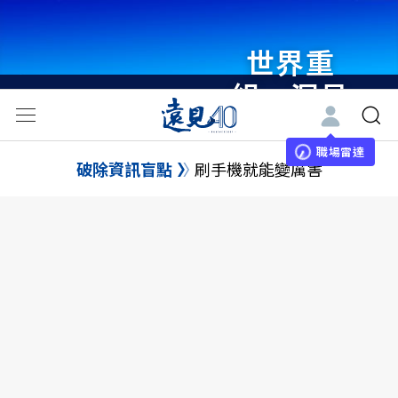
世界重
組・洞見
未來 與
世界領袖
職場雷達
破除資訊盲點
刷手機就能變厲害
同行