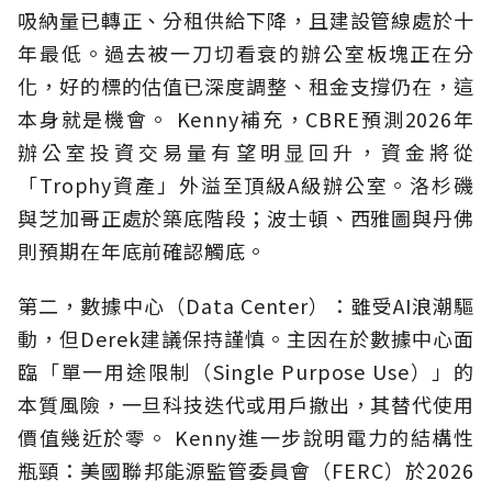
吸納量已轉正、分租供給下降，且建設管線處於十
年最低。過去被一刀切看衰的辦公室板塊正在分
化，好的標的估值已深度調整、租金支撐仍在，這
本身就是機會。 Kenny補充，CBRE預測2026年
辦公室投資交易量有望明显回升，資金將從
「Trophy資產」外溢至頂級A級辦公室。洛杉磯
與芝加哥正處於築底階段；波士頓、西雅圖與丹佛
則預期在年底前確認觸底。
第二，數據中心（Data Center）：雖受AI浪潮驅
動，但Derek建議保持謹慎。主因在於數據中心面
臨「單一用途限制（Single Purpose Use）」的
本質風險，一旦科技迭代或用戶撤出，其替代使用
價值幾近於零。 Kenny進一步說明電力的結構性
瓶頸：美國聯邦能源監管委員會（FERC）於2026