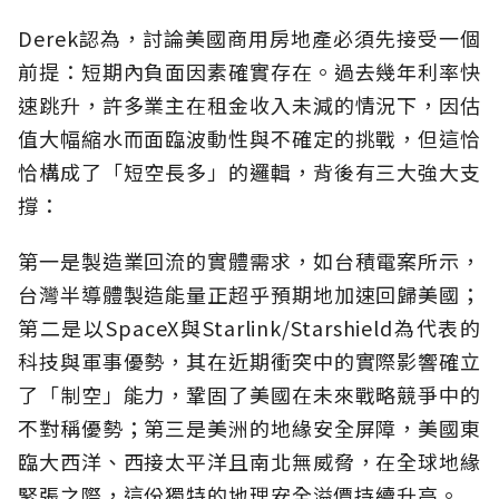
Derek認為，討論美國商用房地產必須先接受一個
前提：短期內負面因素確實存在。過去幾年利率快
速跳升，許多業主在租金收入未減的情況下，因估
值大幅縮水而面臨波動性與不確定的挑戰，但這恰
恰構成了「短空長多」的邏輯，背後有三大強大支
撐：
第一是製造業回流的實體需求，如台積電案所示，
台灣半導體製造能量正超乎預期地加速回歸美國；
第二是以SpaceX與Starlink/Starshield為代表的
科技與軍事優勢，其在近期衝突中的實際影響確立
了「制空」能力，鞏固了美國在未來戰略競爭中的
不對稱優勢；第三是美洲的地緣安全屏障，美國東
臨大西洋、西接太平洋且南北無威脅，在全球地緣
緊張之際，這份獨特的地理安全溢價持續升高。