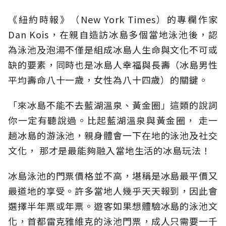
《紐約時報》（New York Times）的專欄作家
Dan Kois，在親自造訪冰島多個當地泳池後，認
為泳池及泡湯不僅是組成冰島人生命與文化不可或
缺的要素，同時也是冰島人幸福與長壽（冰島男性
平均壽命八十一歲，女性為八十四歲）的關鍵。
「來冰島不能不去藍湖溫泉、黃金圈」這類的說詞
你一定有聽說過。比起藍湖溫泉與黃金圈， 走一
趟冰島的游泳池，親身體會一下在地的泳池及社交
文化， 那才是最能夠融入當地生活的冰島玩法！
冰島泳池的門票價格並不高，堪稱是冰島最平價又
最道地的享受。許多當地人幾乎天天報到，因此會
選擇半年票或年票。遊客如果想體驗冰島的泳池文
化，首都雷克雅維克的泳池門票，成人只需要一千