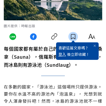
圖片提供：時報出版
喜歡這篇文章嗎 ?
每個國家都有屬於自己的文化象徵。芬蘭有桑
登入
後立即收藏 !
拿（Sauna），俄羅斯有伏特加（Vodka），
而冰島則有游泳池（Sundlaug）。
在多數的國家，「游泳池」這個場所只提供游泳。
要你在水溫不高的游池內「泡溫泉」， 光想到就
令人渾身發抖吧！然而，冰島的游泳池就不一樣