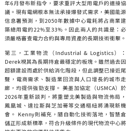
年6月發布新指令，要求重評大型用電戶的連接協
議。現有電網根本無法承接爆發式需求，美國能源
信息署預測，到2050年數據中心電耗將占商業建
築總用電的22%至33%。因此兩人的共識是：必
須嚴格審查電力合約與專用資產的長期技術衝擊。
第三，工業物流（Industrial & Logistics）：
Derek視其為長期持倉最穩定的板塊。雖然過去因
超額建設而處於供給消化階段，但此調整已接近尾
聲，電商需求、製造業回流與人口增長的城市走
廊，均提供強勁支撐。 美墨加協定（USMCA）於
2026年重新談判，將重塑北美製造與物流佈局，
鳳凰城、達拉斯與芝加哥等交通樞紐將湧現新機
會。 Kenny則補充，隨自動化技術落地，智慧倉
儲正形成新標準，符合升級條件的現代物流中心將