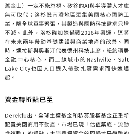
舊金山）一定不能忽視。矽谷的AI與半導體人才庫
無可取代；洛杉磯南灣地區聚集美國核心國防工
業，隨全球軍事緊張，其製造與國防科技需求只增
不減。此外，洛杉磯加速備戰2028年奧運，這將
在未來兩年帶動基礎建設與商業地產的改善。同
時，達拉斯與奧斯汀代表德州科技走廊，紐約穩居
金融中心核心，而二線城市的Nashville、Salt
Lake City也因人口遷入帶動扎實需求而快速崛
起。
資金轉折點已至
Derek指出，全球主權基金和私募股權基金正重新
配置美國商用不動產，市場已現「估值築底、流動
性復甦」的拐點，主流機構資金的回歸才是復甦的