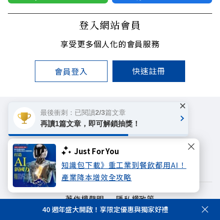
登入網站會員
享受更多個人化的會員服務
快速註冊
會員登入
×
最後衝刺：已閱讀2/3篇文章
再讀1篇文章，即可解鎖抽獎！
遠見雜誌
哈佛商業評論
天下文化
Just For You
未來親子學習平台
50+
領導影響力學院
知識包下載》重工業到餐飲都用AI！
產業降本增效全攻略
著作權聲明
隱私權政策
40 週年盛大開啟！享限定優惠與獨家好禮
Copyright© 1999~2026