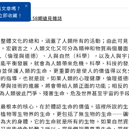
文章嗎 ?
立即收藏 !
 / 8月號雜誌 第158期遠見雜誌
類整體文化的總和，涵蓋了人類所有的活動；由此可見
割。宏觀言之，人類文化又可分為精神和物質兩個層面
人（倫理與道德）、人與自然（科學），以及人與宇
不能平衡發展，就會為人類帶來危機。科學、科技的發
持並保護人類的生命，更重要的是使人的價值得以充
神的指導，也就是說，如果人類的心理健康，倫理道德
科學與技術的進展，將會帶給人類正面的功能；相反的
為人類彼此鬥爭、殘害生命、危及世界甚至宇宙的手
中最根本的核心，在於體認生命的價值。這裡所說的生
動植物等生物界的生命，更包括了無生物的生命——礦
喻為大的身體，它的生命就是所有的生物。如果自然資
）又豈能倖免於難？所以，當我們說要尊重生命，當然