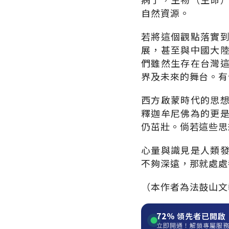
自然資源。
若將這個觀點落實
展，甚至與中國大
們雖然生存在台灣
界及未來的舞台。有
西方啟蒙時代的思
釋迦牟尼佛為的更
仍茁壯。倘若這些思
心量與識見是人類
不夠深遠，那就處處
（本作者為法鼓山文
72%
領先者已開啟
立即開通！解鎖專屬服