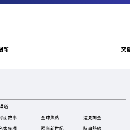
創新
突
頻道
封面故事
全球焦點
遠見調查
名家專欄
兩岸新世紀
時事熱線