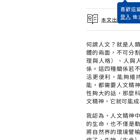
喜歡這篇
登入
後
本文出自 1999
何謂人文？就是人
體的兩面，不可分
理與人格）、人與
係。這四種關係若
活更便利，能夠維
能，都需要人文精
性夠大的話，那麼
文精神，它就可能成
我認為，人文精神
的生命，也不僅是
將自然界的環境譬
病了，生物（生命