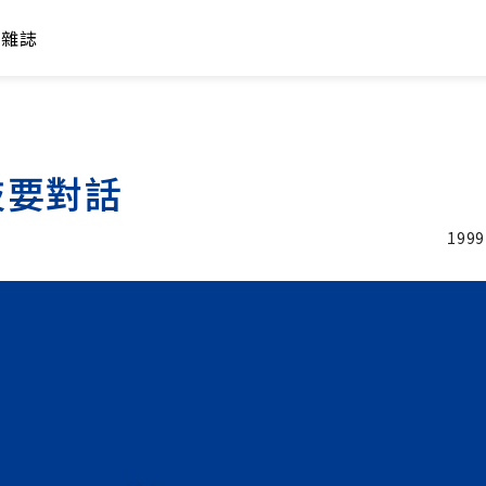
年雜誌
技要對話
1999
加入追蹤