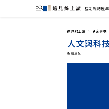
當期雜誌
歷
遠見線上讀
名家專欄
人文與科
聖嚴法師
聖嚴法師