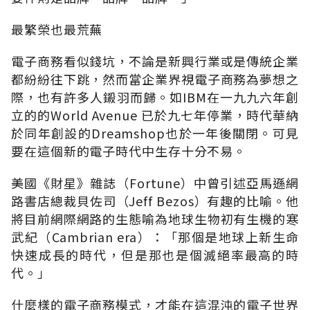
最繁榮也最荒蕪
電子商務看似錢坑，不論是新興行業或是傳統企業
都紛紛往下跳，然而當企業界視電子商務為夢想之
際，也有許多人鎩羽而歸。如IBM在一九九六年創
立的的World Avenue 已於九七年停業，時代華納
於同年創設的Dreamshop也於一年後關閉。可見
要在這個新的電子時代中生存十分不易。
美國《財星》雜誌（Fortune）中曾引述亞馬遜網
路書店總裁貝佐司（Jeff Bezos）有趣的比喻。他
將目前網際網路的生態喻為地球生物初有生機的寒
武紀（Cambrian era）：「那個是地球上新生命
快速成長的時代，但是那也是個滅絕率最高的時
代。」
什麼樣的電子商務模式，才能在這混沌的電子世界