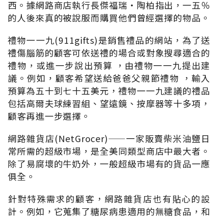
西。據網路商店執行長傑福瑞‧陶柏指出，一五％
的人後來真的被說服而購買他們曾經選擇的物品。
禮物一一九(911gifts)是銷售禮品的網站，為了送
禮傷腦筋的顧客可依送禮的場合或對象搜尋適合的
禮物，或進一步說出預算 ，由禮物一一九提出建
議。例如，顧客希望送給爸爸父親節禮物 ，輸入
預算為五十到七十五美元，禮物一一九建議的禮品
包括高爾夫球練習組、望遠鏡、按摩器等十多項，
顧客再進一步選擇。
網路雜貨店(NetGrocer)——一家販賣柴米油鹽日
常所需的超級市場，是全美同類型商店中最大者。
除了易腐壞的牛奶外，一般超級市場有的貨品一應
俱全。
針對特殊需求的顧客，網路雜貨店也有貼心的設
計。例如，它蒐集了糖尿病患適用的無糖食品，和