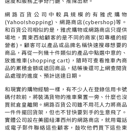
速度和服務上爭奇鬥艷、推陳出新。
網路百貨公司中較具規模的有雅虎購物
(Yahoo!shopping)、網路商店(cybershop)等。
和百貨公司相似的是，雅虎購物或網路商店只提供
場地，賣東西給顧客的是不同的商家(如專櫃的經
營者)。顧客可以產品或品牌名稱快速搜尋想要的
商品，再從一列幾十件類似的產品中點選中意的、
放進推車(shopping cart)，隨時可查看推車內商
品的累積金額或退回商品，結帳後還可上網查閱貨
品處理的進度、預計送達日期。
和現實的購物經驗一樣，有不少人在登錄信用卡號
碼付款前，將裝滿貨物的推車棄置一旁、什麼也沒
買就倉皇離開。網路百貨公司雖不用花人力將商品
一件件擺回貨架，但也不甘快要到手的生意飛了。
實體公司設在美國紐澤西州的網路商店，就用電話
或電子郵件聯絡這些顧客，鼓吹他們買下這些東