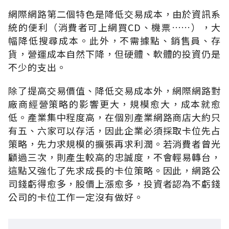
網際網路第二個特色是降低交易成本，由於資訊系
統的便利（消費者可上網買CD、機票……），大
幅降低搜尋成本。此外，不需據點、銷售員、存
貨，營運成本自然下降，但硬體、軟體的投資仍是
不少的支出。
除了提高交易價值、降低交易成本外，網際網路對
廠商經營策略的影響更大，規模愈大，成本就愈
低。產業集中程度高，在個別產業網路商店大約只
有五、六家可以存活，因此企業必須採取卡位先占
策略，先力求規模的擴張再求利潤。若消費者曾光
顧過三次，則產生較高的忠誠度，不會輕易轉台，
這點又強化了先求成長的卡位策略。因此，網路公
司錢虧得愈多，股價上漲愈多，投資者認為不虧錢
公司的卡位工作一定沒有做好。