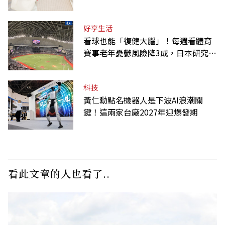
考」的表現
好享生活
看球也能「復健大腦」！每週看體育
賽事老年憂鬱風險降3成，日本研究：
到現場效果更好
科技
黃仁勳點名機器人是下波AI浪潮關
鍵！這兩家台廠2027年迎爆發期
看此文章的人也看了..