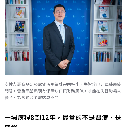
安達人壽商品研發處資深副總林宗佑指出，失智症已非單純醫療
問題，需及早盤點現有保障缺口與財務風險，才能在失智海嘯來
襲時，為照顧者爭取喘息空間。
一場病程8到12年，最貴的不是醫療，是