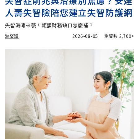
失智症前兆與治療別焦慮？安達
人壽失智險陪您建立失智防護網
失智海嘯來襲！鉅額財務缺口怎麼補？
游姿穎
2026-08-05
瀏覽數
2,700+