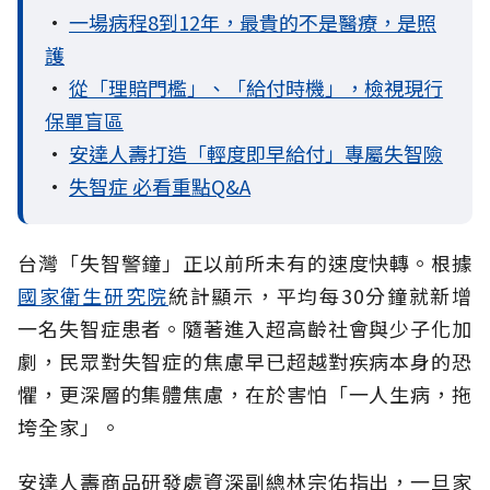
•
一場病程8到12年，最貴的不是醫療，是照
護
•
從「理賠門檻」、「給付時機」，檢視現行
保單盲區
•
安達人壽打造「輕度即早給付」專屬失智險
•
失智症 必看重點Q&A
台灣「失智警鐘」正以前所未有的速度快轉。根據
國家衛生研究院
統計顯示，平均每30分鐘就新增
一名失智症患者。隨著進入超高齡社會與少子化加
劇，民眾對失智症的焦慮早已超越對疾病本身的恐
懼，更深層的集體焦慮，在於害怕「一人生病，拖
垮全家」。
安達人壽商品研發處資深副總林宗佑指出，一旦家