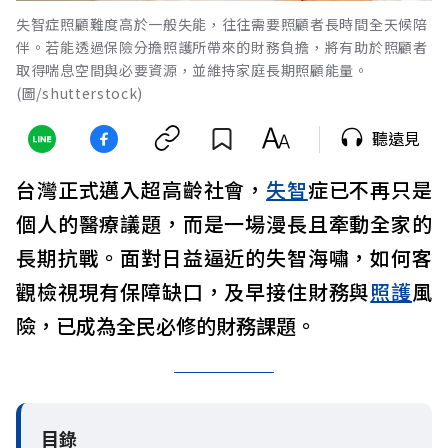
失智症照顧難度高於一般失能，往往需要照顧者長時間全天候陪
伴。若能透過保險分擔照護所帶來的財務負擔，將有助於照顧者
取得喘息空間與必要資源，並維持家庭長期照顧能量。
(圖/shutterstock)
聽遠見
台灣正式邁入超高齡社會，
失智
症已不再只是
個人的醫療議題，而是一場漫長且牽動全家的
長期抗戰。面對日益逼近的失智海嘯，如何客
觀檢視現有保障缺口，及早接住財務與
照護
風
險，已成為全民必修的財務課題。
目錄