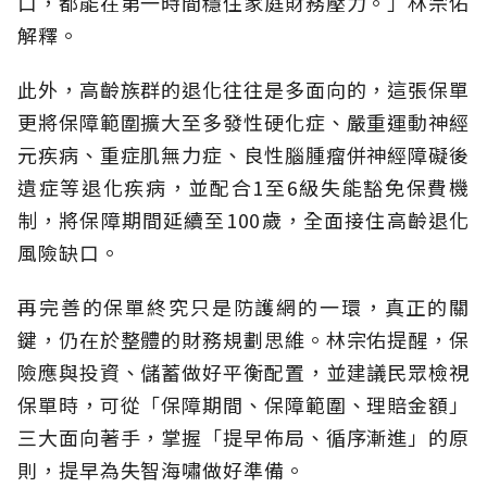
口，都能在第一時間穩住家庭財務壓力。」林宗佑
解釋。
此外，高齡族群的退化往往是多面向的，這張保單
更將保障範圍擴大至多發性硬化症、嚴重運動神經
元疾病、重症肌無力症、良性腦腫瘤併神經障礙後
遺症等退化疾病，並配合1至6級失能豁免保費機
制，將保障期間延續至100歲，全面接住高齡退化
風險缺口。
再完善的保單終究只是防護網的一環，真正的關
鍵，仍在於整體的財務規劃思維。
林宗佑提醒，保
險應與投資、儲蓄做好平衡配置，並建議民眾檢視
保單時，可從「保障期間、保障範圍、理賠金額」
三大面向著手，掌握「提早佈局、循序漸進」的原
則，提早為失智海嘯做好準備。