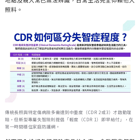
地點及親人常已無法辨識，日常生活完全仰賴他人
照料。
傳統長照與特定傷病險多需達到中重度（CDR 2或3）才啟動理
賠，但新型專屬失智險則提倡「輕度（CDR 1）即早給付」，在
第一時間穩住家庭防護網。