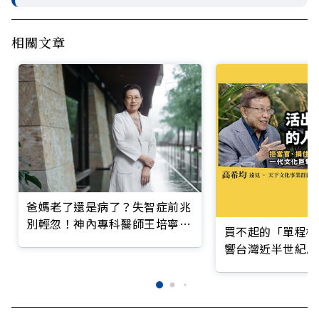
相關文章
爸媽老了還是病了？失智症前兆
別輕忽！神內專科醫師王培寧呼
買不起的「單程機
籲把握大腦黃金期
響台灣近半世紀思