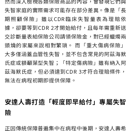
然而深入檢視各類保險商品的內容，會發現它們與
失智家庭的實際需求可能存在部分差異。像是「長
期照顧保險」雖以CDR臨床失智量表為理賠依
據，卻要等到CDR 2才開始給付，且每年需重新送
交診斷量表給保險公司請領保險金，對已經蠟燭兩
頭燒的家屬來說相對繁瑣。
而「重大傷病保險」
大多僅涵蓋血管性失智，並不包含常見的阿茲海默
氏症或額顳葉型失智；「特定傷病險」雖有納入阿
茲海默氏症，但必須達到CDR 3才符合理賠條件，
無法在病程初期即提供保障。
安達人壽打造「輕度即早給付」專屬失智
險
正因傳統保障普遍集中在病程中後期，安達人壽希