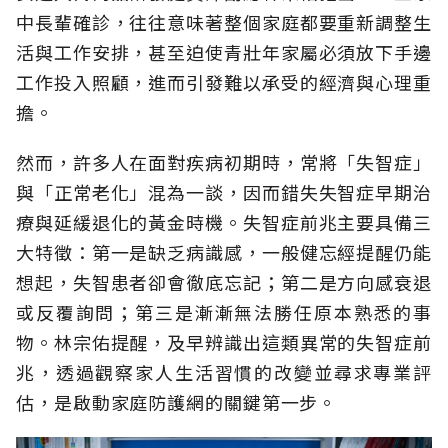
中長輩確診，往往意味著整個家庭都要重新調整生
活與工作安排，甚至迫使青壯年家屬必須放下手邊
工作投入照顧，進而引發難以承受的經濟與心理重
擔。
然而，許多人在面對疾病初期時，常將「失智症」
與「正常老化」混為一談，因而錯失失智症早期治
療與延緩退化的黃金時機。失智症前兆主要具備三
大特徵：第一是缺乏病識感，一般健忘經提醒仍能
想起，失智患者卻會徹底忘記；第二是方向感衰退
或反覆詢問；第三是漸漸無法勝任原本熟悉的事
物。林宗佑提醒，及早辨識出這類異常的失智症前
兆，透過觀察家人生活習慣的改變並尋求專業評
估，是啟動家庭防護網的關鍵第一步。