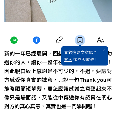
喜歡這篇文章嗎 ?
新的一年已經展開，回想過去一年，曾經幫助
登入
後立即收藏 !
過你的人，讓你一整年在各方面都順順利利！
因此親口致上感謝是不可少的，不過，要讓對
方感受你真實的誠意，只說一句Thank you可
能略顯簡短單薄，要怎麼讓感謝之意聽起來不
像只是場面話，又能從中傳遞你有認真在關心
對方的真心真意，其實也是一門學問喔！