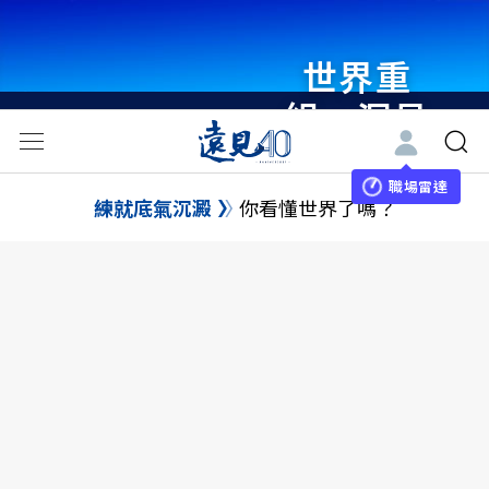
世界重
組・洞見
未來 與
世界領袖
職場雷達
練就底氣沉澱
你看懂世界了嗎？
同行