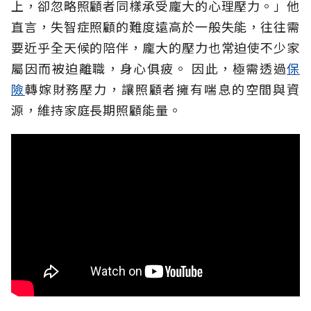
上，卻忽略照顧者同樣承受龐大的心理壓力。」他
直言，失智症照顧的難度遠高於一般失能，往往需
要近乎全天候的陪伴，龐大的壓力也常迫使不少家
屬因而被迫離職，身心俱疲。
因此，極需透過
保
險
轉嫁財務壓力，讓照顧者擁有喘息的空間與資
源，維持家庭長期照顧能量。