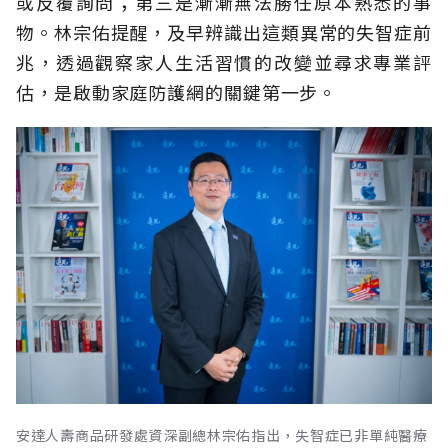
或反覆詢問；第三是漸漸無法勝任原本熟悉的事
物。林宗佑提醒，及早辨識出這類異常的失智症前
兆，透過觀察家人生活習慣的改變並尋求專業評
估，是啟動家庭防護網的關鍵第一步。
安達人壽商品研發處資深副總林宗佑指出，失智症已非單純醫療