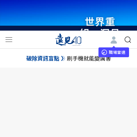
世界重
組・洞見
未來 與
世界領袖
職場雷達
破除資訊盲點
刷手機就能變厲害
同行