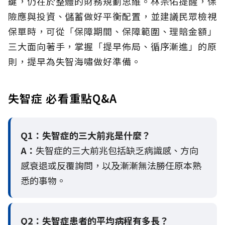
鍵，仍在於整體的財務規劃思維。
林宗佑提醒，保
險應與投資、儲蓄做好平衡配置，並建議民眾檢視
保單時，可從「保障期間、保障範圍、理賠金額」
三大面向著手，掌握「提早佈局、循序漸進」的原
則，提早為失智海嘯做好準備。
失智症 必看重點Q&A
Q1：失智症的三大前兆是什麼？
A：
失智症的三大前兆包括缺乏病識感、方向
感衰退或反覆詢問，以及漸漸無法勝任原本熟
悉的事物。
Q2：
失智症患者的平均病程有多長？