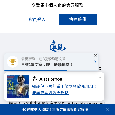
享受更多個人化的會員服務
快速註冊
會員登入
×
最後衝刺：已閱讀2/3篇文章
遠見雜誌
哈佛商業評論
天下文化
再讀1篇文章，即可解鎖抽獎！
未來親子學習平台
50+
領導影響力學院
Just For You
著作權聲明
隱私權政策
知識包下載》重工業到餐飲都用AI！
產業降本增效全攻略
Copyright© 1999~2026
遠見天下文化出版股份有限公司. All rights reserved.
40 週年盛大開啟！享限定優惠與獨家好禮