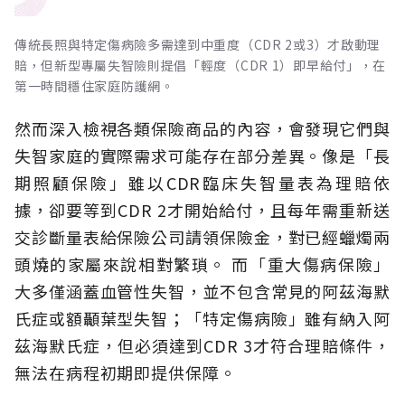
傳統長照與特定傷病險多需達到中重度（CDR 2或3）才啟動理
賠，但新型專屬失智險則提倡「輕度（CDR 1）即早給付」，在
第一時間穩住家庭防護網。
然而深入檢視各類保險商品的內容，會發現它們與
失智家庭的實際需求可能存在部分差異。像是「長
期照顧保險」雖以CDR臨床失智量表為理賠依
據，卻要等到CDR 2才開始給付，且每年需重新送
交診斷量表給保險公司請領保險金，對已經蠟燭兩
頭燒的家屬來說相對繁瑣。
而「重大傷病保險」
大多僅涵蓋血管性失智，並不包含常見的阿茲海默
氏症或額顳葉型失智；「特定傷病險」雖有納入阿
茲海默氏症，但必須達到CDR 3才符合理賠條件，
無法在病程初期即提供保障。