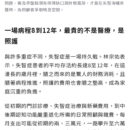
問題，需及早盤點現有保障缺口與財務風險，才能在失智海嘯來
襲時，為照顧者爭取喘息空間。
一場病程8到12年，最貴的不是醫療，是
照護
與許多重症不同，失智症是一場持久戰。林宗佑表
示，失智症患者的平均存活約長達8至12年，在這
漫長的歲月裡，隨之而來的是驚人的財務消耗，且
隨著病程推進，照護的費用也會隨之墊高，成為家
庭沉重的負擔。
從初期的門診診療、失智症治療與新藥費用，到中
後期認知功能嚴重退化所需的日常照顧與雜費，每
月支出可能從初期的兩、三萬元，一路攀升至六萬