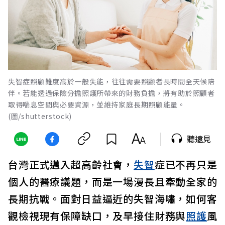
失智症照顧難度高於一般失能，往往需要照顧者長時間全天候陪
伴。若能透過保險分擔照護所帶來的財務負擔，將有助於照顧者
取得喘息空間與必要資源，並維持家庭長期照顧能量。
(圖/shutterstock)
聽遠見
台灣正式邁入超高齡社會，
失智
症已不再只是
個人的醫療議題，而是一場漫長且牽動全家的
長期抗戰。面對日益逼近的失智海嘯，如何客
觀檢視現有保障缺口，及早接住財務與
照護
風