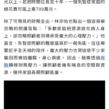
元以上。若把時間拉長至十年，一個失智症家庭的
總花費可能上看700萬元。
除了可預見的財務支出，林宗佑也點出一個容易被
忽略的照護盲點：「多數家庭把資源放在病人身
上，卻忽略照顧者同樣承受龐大的心理壓力。」他
直言，失智症照顧的難度遠高於一般失能，往往需
要近乎全天候的陪伴，龐大的壓力也常迫使不少家
屬因而被迫離職，身心俱疲。
因此，極需透過
保
險
轉嫁財務壓力，讓照顧者擁有喘息的空間與資
源，維持家庭長期照顧能量。