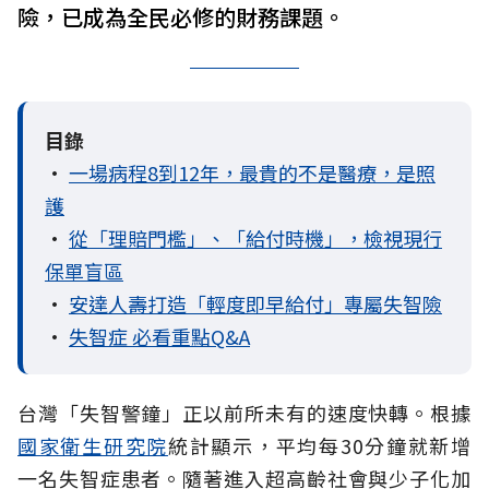
險，已成為全民必修的財務課題。
目錄
•
一場病程8到12年，最貴的不是醫療，是照
護
•
從「理賠門檻」、「給付時機」，檢視現行
保單盲區
•
安達人壽打造「輕度即早給付」專屬失智險
•
失智症 必看重點Q&A
台灣「失智警鐘」正以前所未有的速度快轉。根據
國家衛生研究院
統計顯示，平均每30分鐘就新增
一名失智症患者。隨著進入超高齡社會與少子化加