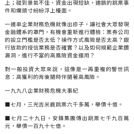
上；碰到景氣不佳、資金出現短缺，連鎖的跳票事
件和爛頭寸紛紛浮上檯面。
一連串企業財務危機就像出疹子，讓社會大眾發現
金融體系的罩門，有機會重新進行體檢：票券公司
的設立門檻是否太低？操作方式風險是否太高？銀
行放款的授信業務是否確實？以及如何規範企業鑽
漏洞，進行不當的高風險資金運用？
對一般投資大眾來說，這像是一再重複的警世訊
息：高獲利的背後隨時伴隨著高風險。
一九九八企業財務危機大事紀
■七月，三光吉米鹿跳票六千多萬，舉債十億。
■七月二十九日，安鋒集團傳出跳票七千九百萬
元，舉債一百九十七億。