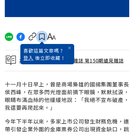
喜歡這篇文章嗎 ?
登入
後立即收藏 !
本文出自 1998 / 12月號雜誌 第150期遠見雜誌
十一月十日早上，曾是商場梟雄的國揚集團董事長
侯西峰，在眾多閃光燈面前摘下眼鏡，默默拭淚，
眼睛布滿血絲的他緩緩地說：「我絕不宣布破產，
我還要再爬起來。」
今年下半年以來，多家上市公司發生財務危機，連
帶引發企業外圍的金庫票券公司出現資金缺口，跳