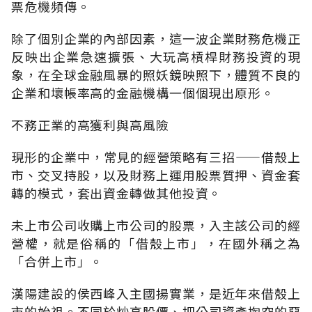
票危機頻傳。
除了個別企業的內部因素，這一波企業財務危機正
反映出企業急速擴張、大玩高槓桿財務投資的現
象，在全球金融風暴的照妖鏡映照下，體質不良的
企業和壞帳率高的金融機構一個個現出原形。
不務正業的高獲利與高風險
現形的企業中，常見的經營策略有三招——借殼上
市、交叉持股，以及財務上運用股票質押、資金套
轉的模式，套出資金轉做其他投資。
未上市公司收購上市公司的股票，入主該公司的經
營權，就是俗稱的「借殼上市」，在國外稱之為
「合併上市」。
漢陽建設的侯西峰入主國揚實業，是近年來借殼上
市的始祖。不同於炒高股價、把公司資產掏空的惡