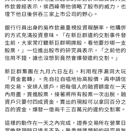
祚欽曾經表示，侯西峰帶他領略了股市的威力，也
埋下他日後併吞三家上市公司的野心。
銀行行員出身的吳祚欽最重視投資報酬率，他購併
的方式充滿投資意味。「在新巨群違約交割事件發
生前，大家常打聽新巨群明牌股，看他要炒哪一支
股票，」一位進出股市的研究員表示，「之前他的
信用不錯，誰也沒想到竟然會爆發違約交割。」
新巨群集團在九月六日左右，利用程序漏洞大玩
「資金套轉」。先自拉自唱地抬高股價，再申請信
用交易、安排人頭戶，把每個人的融資額度在一天
內用盡，買進股票，接著將所有股票一次出脫，融
資戶只要付四成資金，賣出的現股可以拿回百分之
百的資金，爆發一億兩千三百萬元的違約交割案。
這樣的動作在一天之內完成，證券交易所在營業日
當晚發現時已措手不及，熟悉營建類股的研究員無