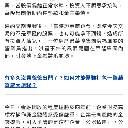
票，當股價偏離正常水準、投資人不願意承接時，
華隆集團借助丙種墊款和金主舉債。
違約交割爆發後，「當時證券商跳票，即使今天交
易的不是華隆的股票，也有可能拿不到錢，造成所
有投資人擠兌，」一位經歷過華隆集團洪福風暴的
營業員指出，洪福事件的風暴範圍在華隆集團內
部，引發地下金融體系崩潰。
有多久沒帶爸爸出門了？如何才能優雅打包一整趟
質感大旅程？
今日，金融開放的程度遠勝於四年前，企業財務高
槓桿操作讓金融體系受傷嚴重。企業玩高風險的金
錢遊戲，引人爭議的是這些企業「公器私用」，公