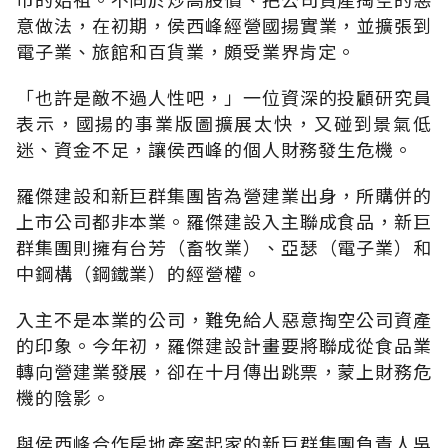
意做法，在初期，侯西峰經營國揚實業，並擴張到
電子業、旅館和百貨業，頗受業界肯定。
「也許是敵不過人性吧，」一位資深的投顧研究員
表示，國揚的事業版圖擴展太快，又碰到景氣低
迷、資金不足，讓侯西峰的個人財務發生危機。
羅傑建設和新巨群集團皆為營建業出身，所購併的
上市公司都非本業。羅傑建設入主聯成食品，新巨
群集團則擁有台芳（畜牧業）、亞瑟（電子業）和
中鋼構（鋼鐵業）的經營權。
入主不是本業的公司，難免給人惡意掏空公司資產
的印象。今年初，羅傑建設計畫要將聯成從食品業
轉向營建業發展，卻在十月傳出跳票，蒙上財務危
機的陰影。
與侯西峰合作房地產案起家的新巨群集團負責人吳