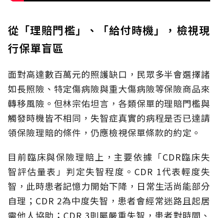
從「理賠門檻」、「給付時機」，檢視現
行保單盲區
面對高達數百萬元的照護缺口，民眾多半會選擇諸
如長照險、特定傷病險與重大傷病險等保險商品來
轉移風險。但林宗佑坦言，各類保單的理賠門檻與
觸發時機皆不相同，失智症真實的病程是否已達請
領保險理賠的條件，仍應檢視保單條款的約定。
目前臨床與保險理賠上，主要依據「CDR臨床失
智評估量表」判定失智程度。CDR 1代表輕度失
智，此時患者記憶力開始下降，日常生活尚能部分
自理；CDR 2為中度失智，患者會經常迷路且起居
需他人協助；CDR 3則屬嚴重失智，患者對時間、