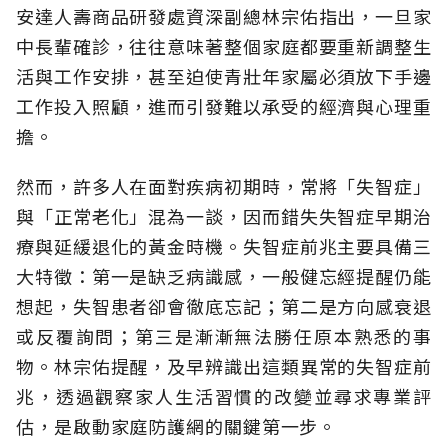
安達人壽商品研發處資深副總林宗佑指出，一旦家
中長輩確診，往往意味著整個家庭都要重新調整生
活與工作安排，甚至迫使青壯年家屬必須放下手邊
工作投入照顧，進而引發難以承受的經濟與心理重
擔。
然而，許多人在面對疾病初期時，常將「失智症」
與「正常老化」混為一談，因而錯失失智症早期治
療與延緩退化的黃金時機。失智症前兆主要具備三
大特徵：第一是缺乏病識感，一般健忘經提醒仍能
想起，失智患者卻會徹底忘記；第二是方向感衰退
或反覆詢問；第三是漸漸無法勝任原本熟悉的事
物。林宗佑提醒，及早辨識出這類異常的失智症前
兆，透過觀察家人生活習慣的改變並尋求專業評
估，是啟動家庭防護網的關鍵第一步。