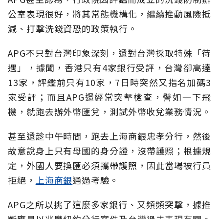
公室表現很好，將其常態機構化，繼續推動風險抵
減、打擊洗錢資恐的政策執行。
APG不只對台灣印象深刻，還對台灣採取特殊「待
遇」，據聞，香港只有4家銀行受評，台灣卻高達
13家，評鑑前只有10家，7日時突然又指名加碼3
家受評；而且APG還經常突擊檢查，譬如一下飛
機，就跑去辦外幣匯兌，測試外幣收兌業務情況。
甚至還趁中午時間，跑去上海商銀忠孝分行，然後
故意說身上只有母國的身分證，沒帶護照；根據規
定，外國人要換匯必須攜帶護照，因此當場被行員
拒絕，
上海商銀
通過考驗。
APG之所以挑了這麼多家銀行、又頻頻突擊，據推