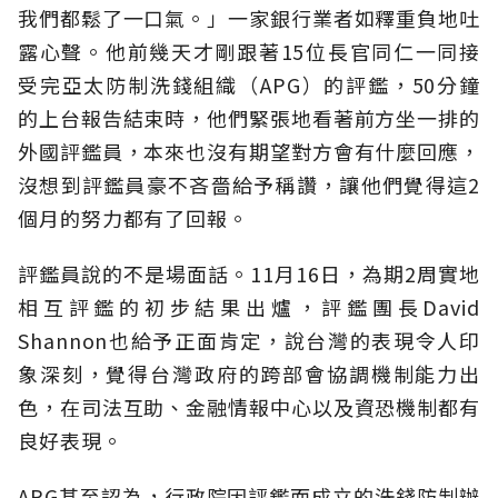
我們都鬆了一口氣。」一家銀行業者如釋重負地吐
露心聲。他前幾天才剛跟著15位長官同仁一同接
受完亞太防制洗錢組織（APG）的評鑑，50分鐘
的上台報告結束時，他們緊張地看著前方坐一排的
外國評鑑員，本來也沒有期望對方會有什麼回應，
沒想到評鑑員豪不吝嗇給予稱讚，讓他們覺得這2
個月的努力都有了回報。
評鑑員說的不是場面話。11月16日，為期2周實地
相互評鑑的初步結果出爐，評鑑團長David
Shannon也給予正面肯定，說台灣的表現令人印
象深刻，覺得台灣政府的跨部會協調機制能力出
色，在司法互助、金融情報中心以及資恐機制都有
良好表現。
APG甚至認為，行政院因評鑑而成立的洗錢防制辦