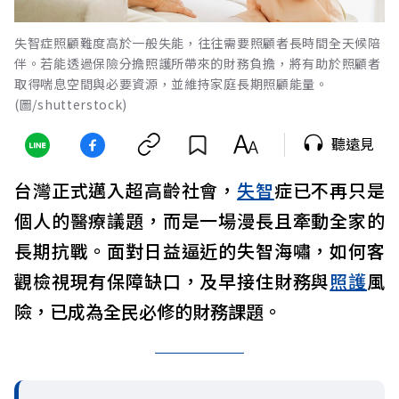
失智症照顧難度高於一般失能，往往需要照顧者長時間全天候陪
伴。若能透過保險分擔照護所帶來的財務負擔，將有助於照顧者
取得喘息空間與必要資源，並維持家庭長期照顧能量。
(圖/shutterstock)
聽遠見
台灣正式邁入超高齡社會，
失智
症已不再只是
個人的醫療議題，而是一場漫長且牽動全家的
長期抗戰。面對日益逼近的失智海嘯，如何客
觀檢視現有保障缺口，及早接住財務與
照護
風
險，已成為全民必修的財務課題。