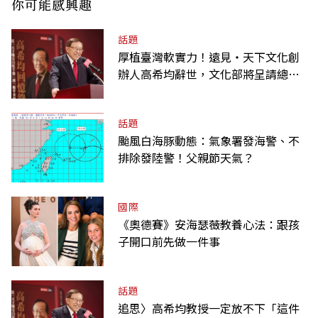
你可能感興趣
話題
厚植臺灣軟實力！遠見‧天下文化創
辦人高希均辭世，文化部將呈請總統
明令褒揚
話題
颱風白海豚動態：氣象署發海警、不
排除發陸警！父親節天氣？
國際
《奧德賽》安海瑟薇教養心法：跟孩
子開口前先做一件事
話題
追思〉高希均教授一定放不下「這件