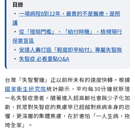
目錄
•
一場病程8到12年，最貴的不是醫療，是照
護
•
從「理賠門檻」、「給付時機」，檢視現行
保單盲區
•
安達人壽打造「輕度即早給付」專屬失智險
•
失智症 必看重點Q&A
台灣「失智警鐘」正以前所未有的速度快轉。根據
國家衛生研究院
統計顯示，平均每30分鐘就新增
一名失智症患者。隨著進入超高齡社會與少子化加
劇，民眾對失智症的焦慮早已超越對疾病本身的恐
懼，更深層的集體焦慮，在於害怕「一人生病，拖
垮全家」。