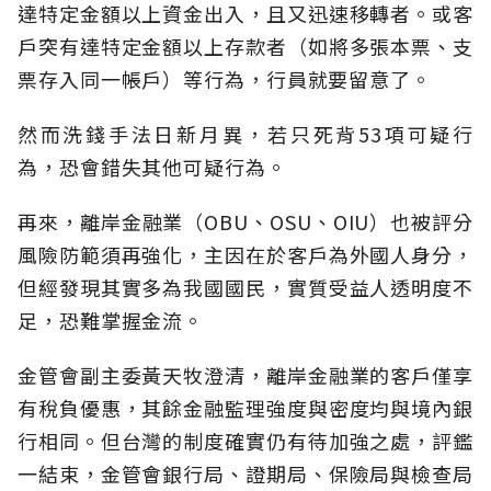
達特定金額以上資金出入，且又迅速移轉者。或客
戶突有達特定金額以上存款者（如將多張本票、支
票存入同一帳戶）等行為，行員就要留意了。
然而洗錢手法日新月異，若只死背53項可疑行
為，恐會錯失其他可疑行為。
再來，離岸金融業（OBU、OSU、OIU）也被評分
風險防範須再強化，主因在於客戶為外國人身分，
但經發現其實多為我國國民，實質受益人透明度不
足，恐難掌握金流。
金管會副主委黃天牧澄清，離岸金融業的客戶僅享
有稅負優惠，其餘金融監理強度與密度均與境內銀
行相同。但台灣的制度確實仍有待加強之處，評鑑
一結束，金管會銀行局、證期局、保險局與檢查局