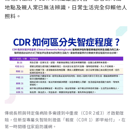
地點及親人常已無法辨識，日常生活完全仰賴他人
照料。
傳統長照與特定傷病險多需達到中重度（CDR 2或3）才啟動理
賠，但新型專屬失智險則提倡「輕度（CDR 1）即早給付」，在
第一時間穩住家庭防護網。