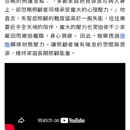
忽略的照護盲點：「多數家庭把資源放在病人身
上，卻忽略照顧者同樣承受龐大的心理壓力。」他
直言，失智症照顧的難度遠高於一般失能，往往需
要近乎全天候的陪伴，龐大的壓力也常迫使不少家
屬因而被迫離職，身心俱疲。
因此，極需透過
保
險
轉嫁財務壓力，讓照顧者擁有喘息的空間與資
源，維持家庭長期照顧能量。