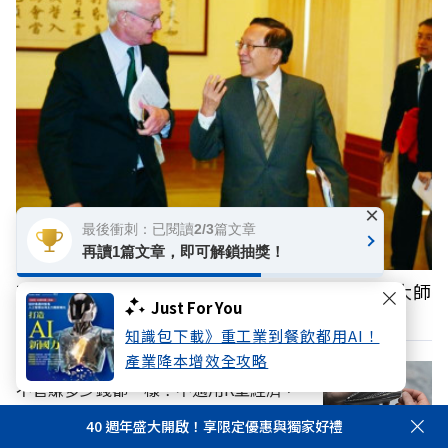
×
最後衝刺：已閱讀2/3篇文章
再讀1篇文章，即可解鎖抽獎！
高希均回憶錄》曾與波特、奈伊、傅高義三位大師
Just For You
共有的智慧交會
知識包下載》重工業到餐飲都用AI！
產業降本增效全攻略
不管賺多少錢都一樣！不適用K型經濟，
調查：各種收入的Z世代都在揮霍
40 週年盛大開啟！享限定優惠與獨家好禮