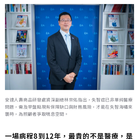
安達人壽商品研發處資深副總林宗佑指出，失智症已非單純醫療
問題，需及早盤點現有保障缺口與財務風險，才能在失智海嘯來
襲時，為照顧者爭取喘息空間。
一場病程8到12年，最貴的不是醫療，是