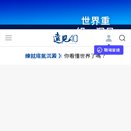
世界重
組・洞見
未來 與
世界領袖
職場雷達
練就底氣沉澱
你看懂世界了嗎？
同行