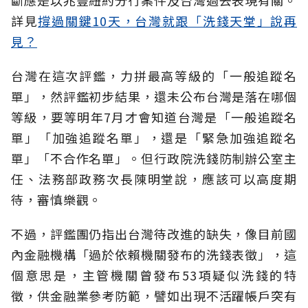
斷應是以兆豐紐約分行案件及台灣過去表現有關。
詳見
撐過關鍵10天，台灣就跟「洗錢天堂」說再
見？
台灣在這次評鑑，力拼最高等級的「一般追蹤名
單」，然評鑑初步結果，還未公布台灣是落在哪個
等級，要等明年7月才會知道台灣是「一般追蹤名
單」「加強追蹤名單」，還是「緊急加強追蹤名
單」「不合作名單」。但行政院洗錢防制辦公室主
任、法務部政務次長陳明堂說，應該可以高度期
待，審慎樂觀。
不過，評鑑團仍指出台灣待改進的缺失，像目前國
內金融機構「過於依賴機關發布的洗錢表徵」，這
個意思是，主管機關曾發布53項疑似洗錢的特
徵，供金融業參考防範，譬如出現不活躍帳戶突有