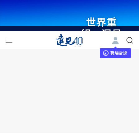
世界重
組・洞見
未來 與
世界領袖
職場雷達
同行