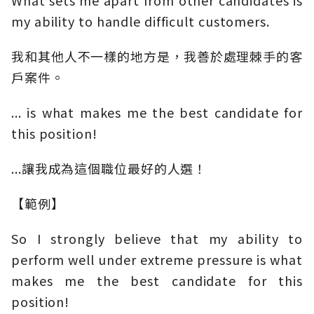
What sets me apart from other candidates is
my ability to handle difficult customers.
我和其他人不一樣的地方是，我善於處理棘手的客
戶案件。
... is what makes me the best candidate for
this position!
...讓我成為這個職位最好的人選！
【範例】
So I strongly believe that my ability to
perform well under extreme pressure is what
makes me the best candidate for this
position!