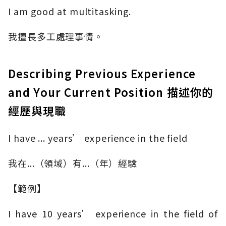
I am good at multitasking.
我擅長多工處理事情。
Describing Previous Experience
and Your Current Position 描述你的
經歷與現職
I have ... years’ experience in the field
我在...（領域）有...（年）經驗
【範例】
I have 10 years’ experience in the field of