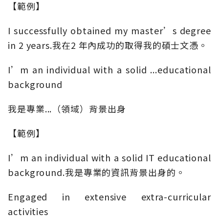
【範例】
I successfully obtained my master’s degree
in 2 years.我在2 年內成功的取得我的碩士文憑。
I’m an individual with a solid ...educational
background
我是專業...（領域）背景出身
【範例】
I’m an individual with a solid IT educational
background.我是專業的資訊背景出身的。
Engaged in extensive extra-curricular
activities