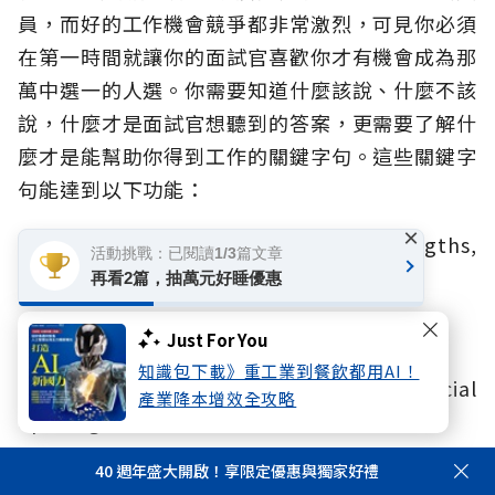
員，而好的工作機會競爭都非常激烈，可見你必須
在第一時間就讓你的面試官喜歡你才有機會成為那
萬中選一的人選。你需要知道什麼該說、什麼不該
說，什麼才是面試官想聽到的答案，更需要了解什
麼才是能幫助你得到工作的關鍵字句。這些關鍵字
句能達到以下功能：
×
Clearly communicate your skills, strengths,
活動挑戰：已閱讀1/3篇文章
and experience
再看2篇，抽萬元好睡優惠
清楚的表述你的專業技能、優勢及經驗
Just For You
知識包下載》重工業到餐飲都用AI！
Make a great impression at the crucial
產業降本增效全攻略
opening and close
40 週年盛大開啟！享限定優惠與獨家好禮
在關鍵的開頭與結尾時刻都要令人印象深刻