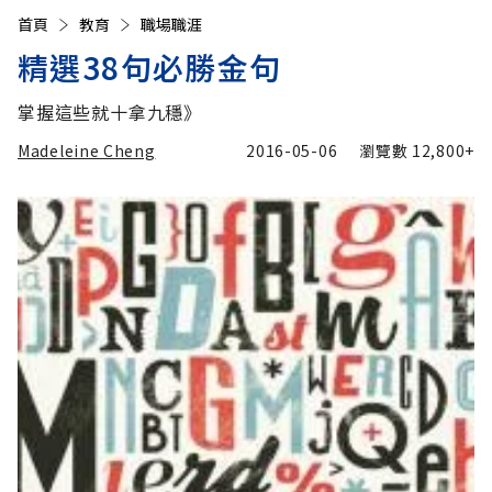
首頁
教育
職場職涯
精選38句必勝金句
掌握這些就十拿九穩》
Madeleine Cheng
2016-05-06
瀏覽數
12,800+