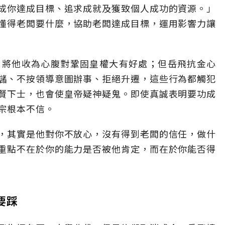
成你達成目標、追求成就及獲致個人成功的資源。」
懂得老闆要什麼，協助老闆達成目標，運用影響力讓
，將他收為心腹對鞏固皇權大有好處；但岳飛抗金心
儲、不按領導意圖辦事、拒絕升遷，這些行為都觸犯
賢下士，也會使皇帝疑神疑鬼。即使真誠表明要功成
宗根本不信。
，其實是他對你不放心，沒有得到老闆的信任，做什
重點不在於你的能力是否被他肯定，而在於你能否得
要踩