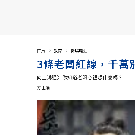
【遠見40週年慶】訂《遠見》贈實用家電3選1+暢銷好
首頁
教育
職場職涯
3條老闆紅線，千萬
向上溝通》你知道老闆心裡想什麼嗎？
方正儀
加入追蹤
方正儀