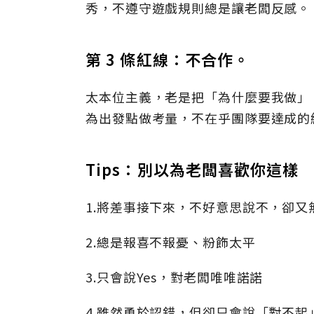
秀，不遵守遊戲規則總是讓老闆反感。
第 3 條紅線：不合作。
太本位主義，老是把「為什麼要我做」
為出發點做考量，不在乎團隊要達成的
Tips：別以為老闆喜歡你這樣
1.將差事接下來，不好意思說不，卻又
2.總是報喜不報憂、粉飾太平
3.只會說Yes，對老闆唯唯諾諾
4.雖然勇於認錯，但卻只會說「對不起