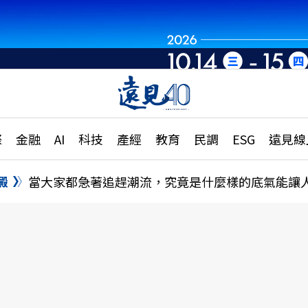
章
特輯
文章
大學升學、職涯攻略
遠
際
金融
AI
科技
產經
教育
民調
ESG
遠見線
國際
更
縣市施政調查全解析
金融
單
民調
澱
當大家都急著追趕潮流，究竟是什麼樣的底氣能讓
產經
電
好享生活
獨
專欄