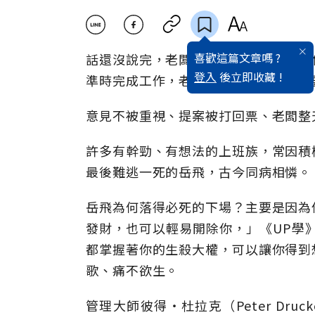
喜歡這篇文章嗎 ?
話還沒說完，老闆就問：「你到底想說
登入
後立即收藏 !
準時完成工作，老闆卻說：「這不是我
意見不被重視、提案被打回票、老闆整
許多有幹勁、有想法的上班族，常因積
最後難逃一死的岳飛，古今同病相憐。
岳飛為何落得必死的下場？主要是因為
發財，也可以輕易開除你，」《UP學》作者葛
都掌握著你的生殺大權，可以讓你得到
歌、痛不欲生。
管理大師彼得‧杜拉克（Peter Dr