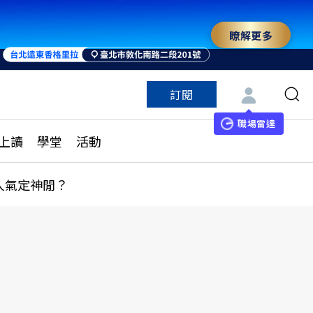
瞭解更多
訂閱
特色頻道
訂閱
見線上讀
ESG遠見
職場雷達
上讀
學堂
活動
多訂閱方案
城市學
刊購買
健康遠見
人氣定神閒？
子報訂閱
華人精英論壇
享知識包
領導影響力學院