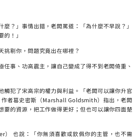
什麼？」事情出錯，老闆罵道：「為什麼不早說？」
要的！」
天挑剔你，問題究竟出在哪裡？
極任事、功高震主，讓自己變成了得不到老闆倚重、
他觸犯了宋高宗的權力與利益。「老闆可以讓你升官
史密斯（Marshall Goldsmith）指出，老闆
想要的資源，把工作做得更好；但也可以讓你四面楚
ucker） 也說：「你無須喜歡或欽佩你的主管，也不需