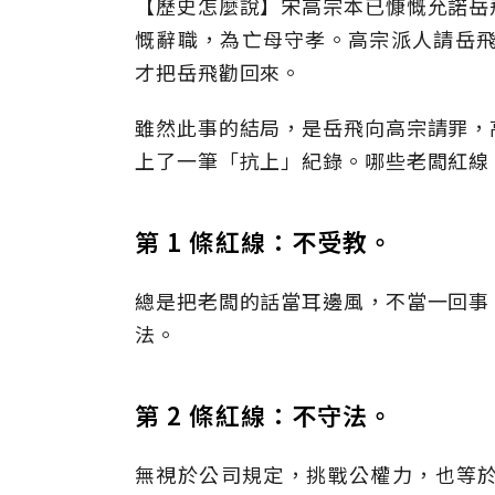
【歷史怎麼說】宋高宗本已慷慨允諾岳
慨辭職，為亡母守孝。高宗派人請岳飛
才把岳飛勸回來。
雖然此事的結局，是岳飛向高宗請罪，
上了一筆「抗上」紀錄。哪些老闆紅線
第 1 條紅線：不受教。
總是把老闆的話當耳邊風，不當一回事
法。
第 2 條紅線：不守法。
無視於公司規定，挑戰公權力，也等