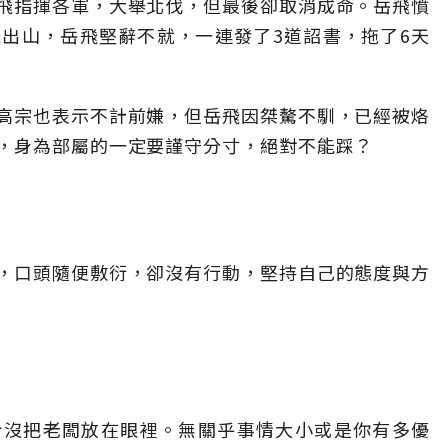
飛指揮各軍，大舉北伐，但最後卻取消成命。岳飛憤
出山，岳飛堅辭不就，一連發了3道詔書，拖了6天
高宗也表示不計前嫌，但岳飛因桀驁不馴，已經被烙
，身為部屬的一定要謹守分寸，絕對不能踩？
，口頭隨便敷衍，卻沒有行動，堅持自己的態度與方
於沒把老闆放在眼裡。無關乎事情大小或是你有多優