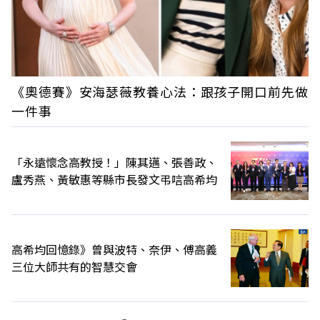
《奧德賽》安海瑟薇教養心法：跟孩子開口前先做
一件事
「永遠懷念高教授！」陳其邁、張善政、
盧秀燕、黃敏惠等縣市長發文弔唁高希均
高希均回憶錄》曾與波特、奈伊、傅高義
三位大師共有的智慧交會