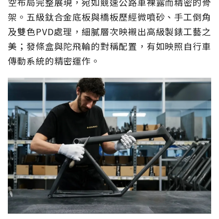
空布局完整展現，宛如競速公路車裸露而精密的骨
架。五級鈦合金底板與橋板歷經微噴砂、手工倒角
及雙色PVD處理，細膩層次映襯出高級製錶工藝之
美；發條盒與陀飛輪的對稱配置，有如映照自行車
傳動系統的精密運作。