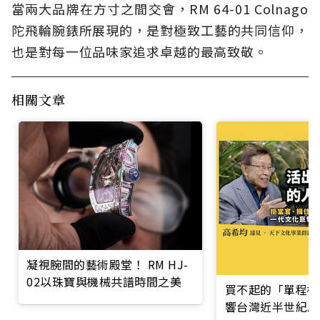
當兩大品牌在方寸之間交會，RM 64-01 Colnago
陀飛輪腕錶所展現的，是對極致工藝的共同信仰，
也是對每一位品味家追求卓越的最高致敬。
相關文章
凝視腕間的藝術殿堂！ RM HJ-
02以珠寶與機械共譜時間之美
買不起的「單程機
響台灣近半世紀思