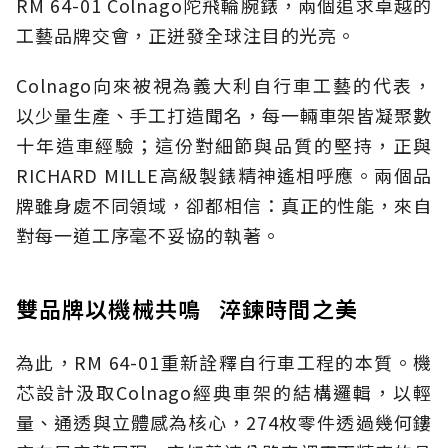
RM 64-01 Colnago陀飛輪腕錶，兩個追求卓越的
工藝品牌交會，正迸發全球注目的光亮。
Colnago向來被視為義大利自行車工藝的代表，
以少量生產、手工打造聞名，每一輛車架皆凝聚數
十年造車經驗；這份對細節與品質的堅持，正與
RICHARD MILLE高級製錶精神遙相呼應。兩個品
牌雖身處不同領域，卻都相信：真正的性能，來自
對每一道工序毫不妥協的執著。
雙品牌以機械共鳴 淬鍊時間之美
為此，RM 64-01重新詮釋自行車工程的本質。機
芯設計汲取Colnago經典車架的結構邏輯，以輕
量、通透與立體感為核心，274枚零件透過幾何鏤