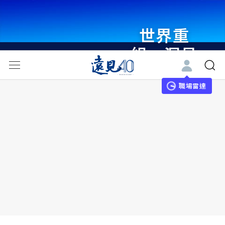
世界重
組・洞見
未來 與
世界領袖
職場雷達
同行