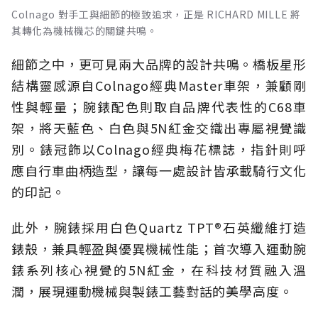
Colnago 對手工與細節的極致追求，正是 RICHARD MILLE 將
其轉化為機械機芯的關鍵共鳴。
細節之中，更可見兩大品牌的設計共鳴。橋板星形
結構靈感源自Colnago經典Master車架，兼顧剛
性與輕量；腕錶配色則取自品牌代表性的C68車
架，將天藍色、白色與5N紅金交織出專屬視覺識
別。錶冠飾以Colnago經典梅花標誌，指針則呼
應自行車曲柄造型，讓每一處設計皆承載騎行文化
的印記。
此外，腕錶採用白色Quartz TPT®石英纖維打造
錶殼，兼具輕盈與優異機械性能；首次導入運動腕
錶系列核心視覺的5N紅金，在科技材質融入溫
潤，展現運動機械與製錶工藝對話的美學高度。