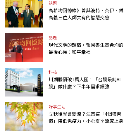
話題
高希均回憶錄》曾與波特、奈伊、傅
高義三位大師共有的智慧交會
話題
現代文明的歸宿，報國書生高希均的
最後心願：和平幸福
科技
川湖股價破1萬大關！「台股最純AI
股」做什麼？下半年需求續強
好享生活
立秋後就會變涼？注意這「4個壞習
慣」降低免疫力，小心夏季流感上身